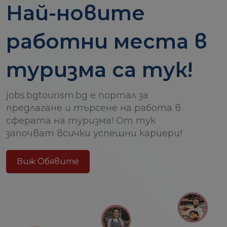
Най-новите
работни места в
туризма са тук!
jobs.bgtourism.bg е портал за
предлагане и търсене на работа в
сферата на туризма! От тук
започват всички успешни кариери!
Виж Обявите