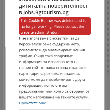
дигитална поверителност
Публикувай
в Jobs.Bgtourism.bg
свободни работни
This Cookie Banner was deleted and is
no longer working. Please contact the
места сега!
website administrator.
Ние използваме бисквитки, за да
Влез в своя профил, за да можеш да
персонализираме съдържанието,
публикуваш нови обяви в единствения
рекламите и да анализираме нашия
профилиран портал за работа в сферата
трафик. Също така споделяме
на туризма.
информация за използването на
Email
нашия сайт от ваша страна с нашите
партньори за реклама и анализи,
които може да я комбинират с друга
информация, която сте им
предоставили или която са събрали от
Парола
вашето използване на техните услуги.
Прочетете още