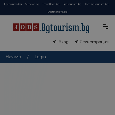
Bgtourism.bg
Airnews.bg
TravelTech.bg
Spatourism.bg
Jobs.bgtourism.bg
Destinations.bg
Вход
Регистрация
Начало
Login