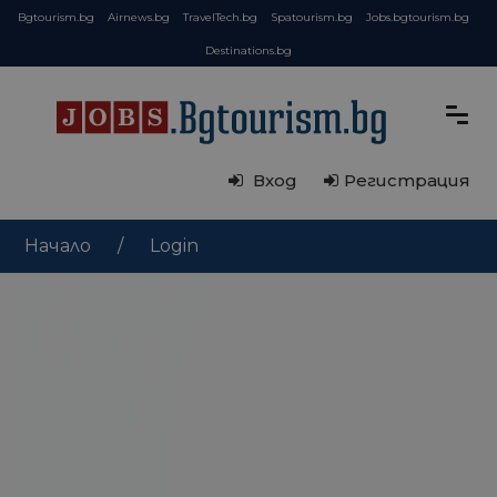
Bgtourism.bg
Airnews.bg
TravelTech.bg
Spatourism.bg
Jobs.bgtourism.bg
Destinations.bg
Вход
Регистрация
Начало
Login