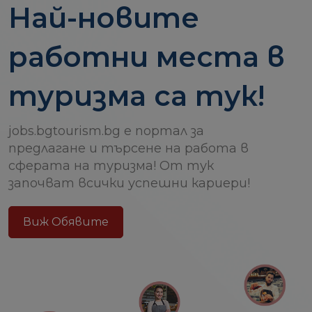
Най-новите
работни места в
туризма са тук!
jobs.bgtourism.bg е портал за
предлагане и търсене на работа в
сферата на туризма! От тук
започват всички успешни кариери!
Виж Обявите