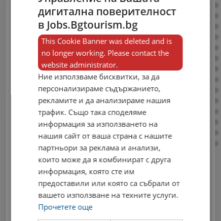
дигитална поверителност
Публикувай
в Jobs.Bgtourism.bg
свободни работни
This Cookie Banner was deleted and is
no longer working. Please contact the
места сега!
website administrator.
Ние използваме бисквитки, за да
Влез в своя профил, за да можеш да
персонализираме съдържанието,
публикуваш нови обяви в единствения
рекламите и да анализираме нашия
профилиран портал за работа в сферата
трафик. Също така споделяме
на туризма.
информация за използването на
Email
нашия сайт от ваша страна с нашите
партньори за реклама и анализи,
които може да я комбинират с друга
информация, която сте им
предоставили или която са събрали от
Парола
вашето използване на техните услуги.
Прочетете още