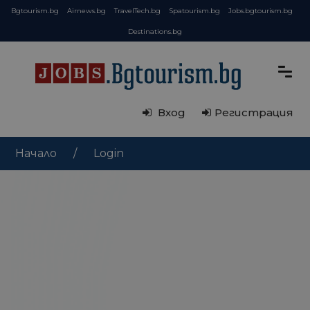
Bgtourism.bg
Airnews.bg
TravelTech.bg
Spatourism.bg
Jobs.bgtourism.bg
Destinations.bg
Вход
Регистрация
Начало
Login