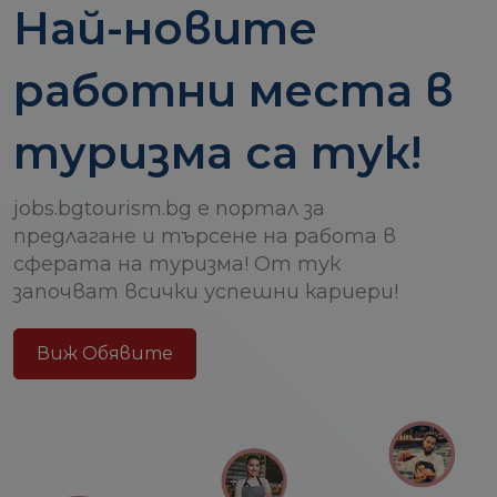
Най-новите
работни места в
туризма са тук!
jobs.bgtourism.bg е портал за
предлагане и търсене на работа в
сферата на туризма! От тук
започват всички успешни кариери!
Виж Обявите