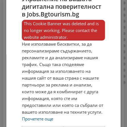
дигитална поверителност
Публикувай
в Jobs.Bgtourism.bg
свободни работни
This Cookie Banner was deleted and is
no longer working. Please contact the
места сега!
website administrator.
Ние използваме бисквитки, за да
Влез в своя профил, за да можеш да
персонализираме съдържанието,
публикуваш нови обяви в единствения
рекламите и да анализираме нашия
профилиран портал за работа в сферата
трафик. Също така споделяме
на туризма.
информация за използването на
Email
нашия сайт от ваша страна с нашите
партньори за реклама и анализи,
които може да я комбинират с друга
информация, която сте им
предоставили или която са събрали от
Парола
вашето използване на техните услуги.
Прочетете още