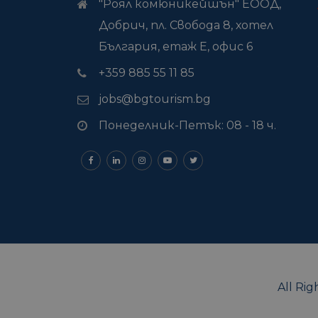
"Роял комюникейшън" ЕООД,
Добрич, пл. Свобода 8, хотел
България, етаж Е, офис 6
+359 885 55 11 85
jobs@bgtourism.bg
Понеделник-Петък: 08 - 18 ч.
All Ri