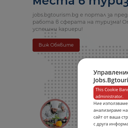
места в туриз
jobs.bgtourism.bg е портал за пре
работа в сферата на туризма! О
успешни кариери!
Виж Обявите
Управление
Jobs.Bgtour
This Cookie Bann
administrator.
Ние използваме
анализираме на
сайт от ваша ст
с друга информа