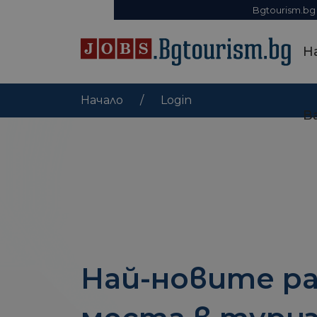
Bgtourism.bg
Н
Начало
Login
В
Най-новите р