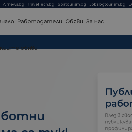
Airnews.bg
TravelTech.bg
Spatourism.bg
Jobs.bgtourism.bg
D
ачало
Работодатели
Обяви
За нас
ашите обяви
Публ
рабо
аботни
Влез в сво
публикува
профилира