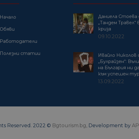
Даниела Стоева 
Начало
„Тандем Травел“ в
криза
Обяви
09.10.2022
Работодатели
Полезни статии
Ивайло Николов
„Булрайзен“: Въ
на България ни 
към успешен ту
13.09.2022
ghts Reserved. 2022 ©
Bgtourism.bg,
Development by
AP