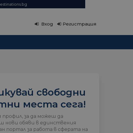
estinations.bg
Вход
Регистрация
икувай свободни
тни места сега!
я профил, за да можеш да
ш нови обяви в единствения
н портал за работа в сферата на