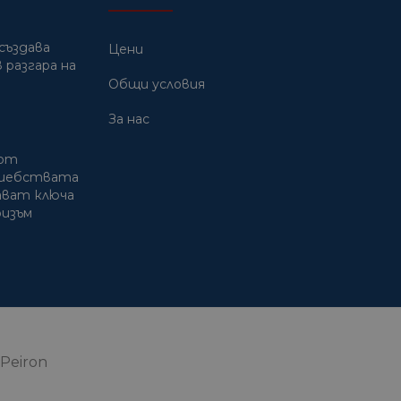
създава
Цени
 разгара на
Общи условия
За нас
 от
лшебствата
дават ключа
ризъм
Peiron