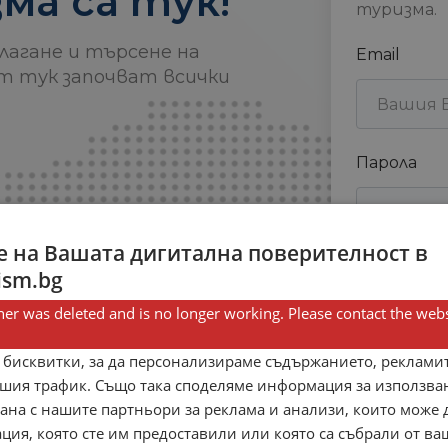
ма са тук!
туризма.
длагане и търсене на
Email
т тук започват всички
Парола
 на Вашата дигитална поверителност в
ism.bg
er was deleted and is no longer working. Please contact the webs
Запомни
 бисквитки, за да персонализираме съдържанието, рекламит
шия трафик. Също така споделяме информация за използва
рана с нашите партньори за реклама и анализи, които може
Нямате 
ция, която сте им предоставили или която са събрали от в