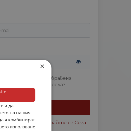
×
Забравена
парола?
ite
 ме
е и да
Вход
нето на нашия
 да я комбинират
акаунт ?
Регистрирайте се Сега
ашето използване