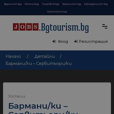
Bgtourism.bg
Airnews.bg
TravelTech.bg
Spatourism.bg
Jobs.bgtourism.bg
Destinations.bg
Вход
Регистрация
Начало
Детайли
Бармани/ки – Сервитьори/ки
Хотели
Бармани/ки –