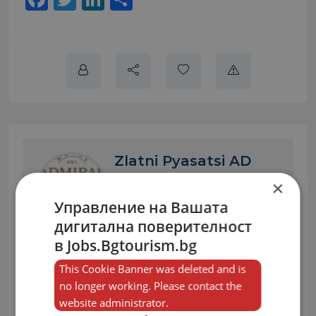
Zlatni Pyasatsi AD
×
Работодател
Управление на Вашата
дигитална поверителност
в Jobs.Bgtourism.bg
Изпрати Съобщение
This Cookie Banner was deleted and is
no longer working. Please contact the
website administrator.