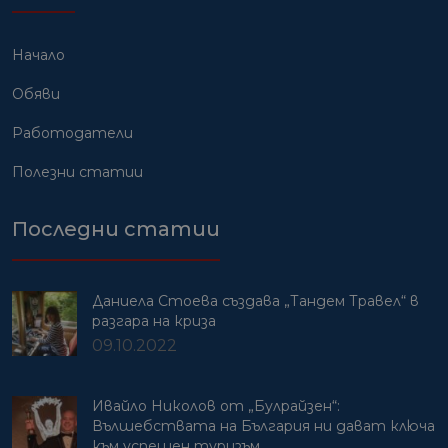
Начало
Обяви
Работодатели
Полезни статии
Последни статии
Даниела Стоева създава „Тандем Травел“ в
разгара на криза
09.10.2022
Ивайло Николов от „Булрайзен“:
Вълшебствата на България ни дават ключа
към успешен туризъм