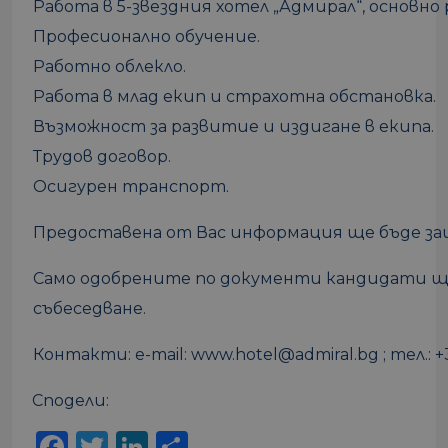
Работа в 5-звездния хотел „Адмирал“, основн
Професионално обучение.
Работно облекло.
Работа в млад екип и страхотна обстановка.
Възможност за развитие и издигане в екипа.
Трудов договор.
Осигурен транспорт.
Предоставена от Вас информация ще бъде за
Само одобрените по документи кандидати щ
събеседване.
Контакти: e-mail: www.hotel@admiral.bg ; тел.: +3
Сподели:
Facebook
Twitter
LinkedIn
Share