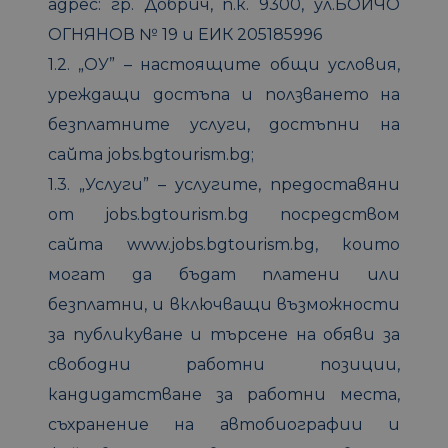
адрес: гр. Добрич, п.к. 9300, ул.БОЙЧО
ОГНЯНОВ № 19 и ЕИК 205185996
1.2. „ОУ” – настоящите общи условия,
уреждащи достъпа и ползването на
безплатните услуги, достъпни на
сайта jobs.bgtourism.bg;
1.3. „Услуги” – услугите, предоставяни
от jobs.bgtourism.bg посредством
сайта www.jobs.bgtourism.bg, които
могат да бъдат платени или
безплатни, и включващи възможности
за публикуване и търсене на обяви за
свободни работни позиции,
кандидатстване за работни места,
съхранение на автобиографии и