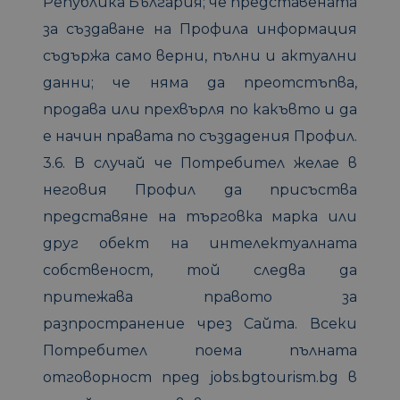
Република България; че представената
за създаване на Профила информация
съдържа само верни, пълни и актуални
данни; че няма да преотстъпва,
продава или прехвърля по какъвто и да
е начин правата по създадения Профил.
3.6. В случай че Потребител желае в
неговия Профил да присъства
представяне на търговка марка или
друг обект на интелектуалната
собственост, той следва да
притежава правото за
разпространение чрез Сайта. Всеки
Потребител поема пълната
отговорност пред jobs.bgtourism.bg в