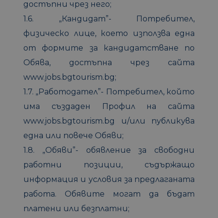
достъпни чрез него;
1.6. „Кандидат”- Потребител,
физическо лице, което използва една
от формите за кандидатстване по
Обява, достъпна чрез сайта
www.jobs.bgtourism.bg;
1.7. „Работодател”- Потребител, който
има създаден Профил на сайта
www.jobs.bgtourism.bg и/или публикува
една или повече Обяви;
1.8. „Обяви”- обявление за свободни
работни позиции, съдържащо
информация и условия за предлаганата
работа. Обявите могат да бъдат
платени или безплатни;