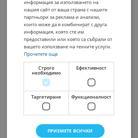
прекрати предоставянето на
информация за използването на
нашия сайт от ваша страна с нашите
Услугата, без да посочва причини за
партньори за реклама и анализи,
това.
които може да я комбинират с друга
3.9. Всеки Потребител на Услугата
информация, която сте им
може да поиска промени в
предоставили или която са събрали от
вашето използване на техните услуги.
информацията, налична в Профила.
Прочетете още
3.10. Всеки Потребител на Услугата
може да поиска нейното прекратяване
Строго
Ефективност
необходимо
и изтриване на информацията от
Профила.
Таргетиране
Функционалност
IV. РАЗДЕЛ
„УСЛОВИЯ ЗА
ПОЛЗВАНЕ ОТ
ПРИЕМЕТЕ ВСИЧКИ