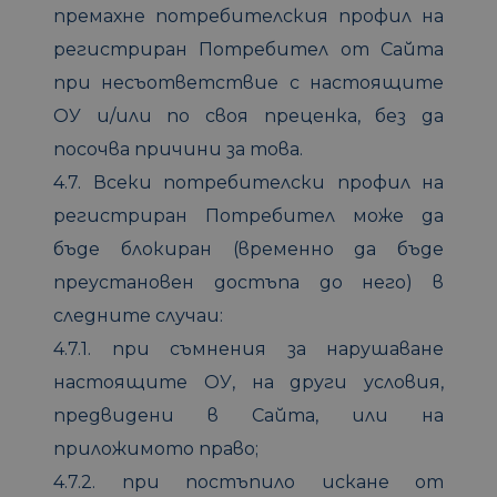
премахне потребителския профил на
регистриран Потребител от Сайта
при несъответствие с настоящите
ОУ и/или по своя преценка, без да
посочва причини за това.
4.7. Всеки потребителски профил на
регистриран Потребител може да
бъде блокиран (временно да бъде
преустановен достъпа до него) в
следните случаи:
4.7.1. при съмнения за нарушаване
настоящите ОУ, на други условия,
предвидени в Сайта, или на
приложимото право;
4.7.2. при постъпило искане от