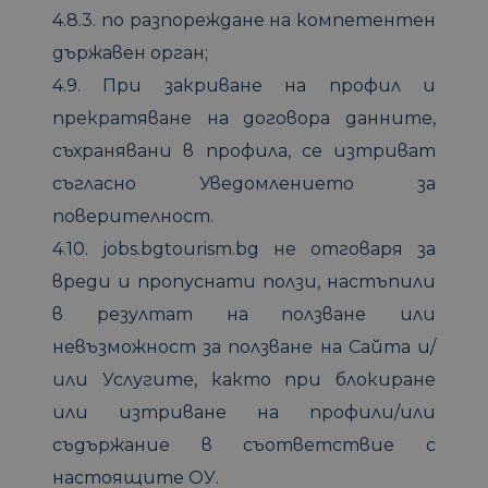
4.8.3. по разпореждане на компетентен
държавен орган;
4.9. При закриване на профил и
прекратяване на договора данните,
съхранявани в профила, се изтриват
съгласно Уведомлението за
поверителност.
4.10. jobs.bgtourism.bg не отговаря за
вреди и пропуснати ползи, настъпили
в резултат на ползване или
невъзможност за ползване на Сайта и/
или Услугите, както при блокиране
или изтриване на профили/или
съдържание в съответствие с
настоящите ОУ.