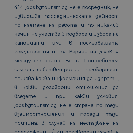
4.14. jobs.bgtourism.bg не е посредник, не
извършва посредническата дейност
по наемане на работа и по никакъв
начин не участва в подбора и избора на
кандидати или в последващата
комуникация и договаряне на условия
между страните. Всеки Потребител
сам и на собствен риск и отговорност
решава каква информация да изпрати,
в какви договорни отношения да
влезете и при какви условия.
jobs.bgtourism.bg не е страна по тези
взаимоотношения и поради тази
причина, в случай на неспазване на
предложени и/или договорени условия