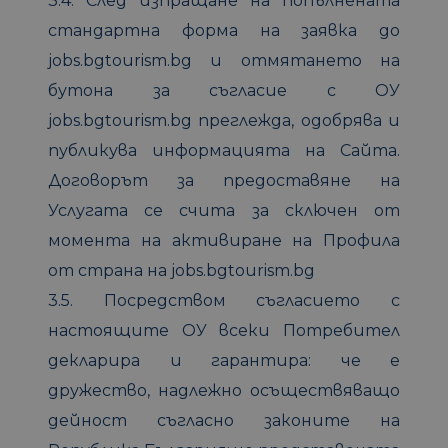
3.4. След изпращане на попълнената
стандартна форма на заявка до
jobs.bgtourism.bg и отмятането на
бутона за съгласие с ОУ
jobs.bgtourism.bg преглежда, одобрява и
публикува информацията на Сайта.
Договорът за предоставяне на
Услугата се счита за сключен от
момента на активиране на Профила
от страна на jobs.bgtourism.bg
3.5. Посредством съгласието с
настоящите ОУ всеки Потребител
декларира и гарантира: че е
дружество, надлежно осъществяващо
дейност съгласно законите на