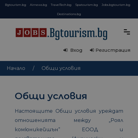
Bgtourism.bg
Airnews.bg
TravelTech.bg
Spatourism.bg
Jobs.bgtourism.bg
Destinations.bg
Вход
Регистрация
Начало
Общи условия
Общи условия
Настоящите Общи условия уреждат
отношенията между „Роял
комюникейшън“ ЕООД и