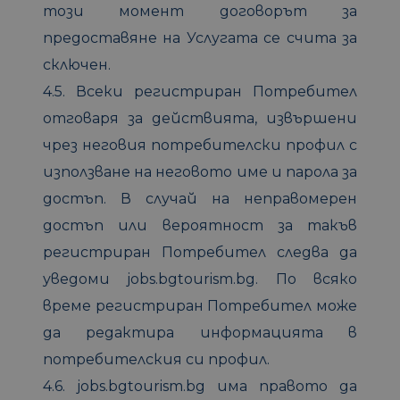
този момент договорът за
предоставяне на Услугата се счита за
сключен.
4.5. Всеки регистриран Потребител
отговаря за действията, извършени
чрез неговия потребителски профил с
използване на неговото име и парола за
достъп. В случай на неправомерен
достъп или вероятност за такъв
регистриран Потребител следва да
уведоми jobs.bgtourism.bg. По всяко
време регистриран Потребител може
да редактира информацията в
потребителския си профил.
4.6. jobs.bgtourism.bg има правото да