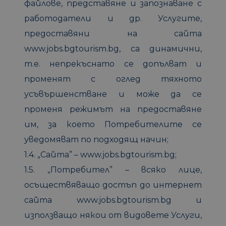
файлове, представяне и запознаване с
работодатели и др. Услугите,
предоставяни на сайта
www.jobs.bgtourism.bg, са динамични,
т.е. непрекъснато се допълват и
променят с оглед тяхното
усъвършенстване и може да се
променя режимът на предоставяне
им, за което Потребителите се
уведомяват по подходящ начин;
1.4. „Сайта” – www.jobs.bgtourism.bg;
1.5. „Потребител” – всяко лице,
осъществяващо достъп до интернет
сайта www.jobs.bgtourism.bg и
използващо някои от видовете Услуги,