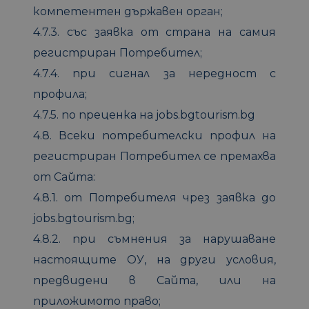
компетентен държавен орган;
4.7.3. със заявка от страна на самия
регистриран Потребител;
4.7.4. при сигнал за нередност с
профила;
4.7.5. по преценка на jobs.bgtourism.bg
4.8. Всеки потребителски профил на
регистриран Потребител се премахва
от Сайта:
4.8.1. от Потребителя чрез заявка до
jobs.bgtourism.bg;
4.8.2. при съмнения за нарушаване
настоящите ОУ, на други условия,
предвидени в Сайта, или на
приложимото право;