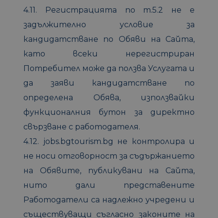
4.11. Регистрацията по т.5.2 не е
задължително условие за
кандидатстване по Обяви на Сайта,
като всеки нерегистриран
Потребител може да ползва Услугата и
да заяви кандидатстване по
определена Обява, използвайки
функционалния бутон за директно
свързване с работодателя.
4.12. jobs.bgtourism.bg не контролира и
не носи отговорност за съдържанието
на Обявите, публикувани на Сайта,
нито дали представените
Работодатели са надлежно учредени и
съществуващи съгласно законите на