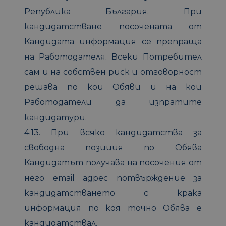
Република България. При
кандидатстване посочената от
Кандидата информация се препраща
на Работодателя. Всеки Потребител
сам и на собствен риск и отговорност
решава по кои Обяви и на кои
Работодатели да изпратите
кандидатури.
4.13. При всяко кандидатства за
свободна позиция по Обява
Кандидатът получава на посочения от
него email адрес потвърждение за
кандидатстването с крака
информация по коя точно Обява е
кандидатствал.