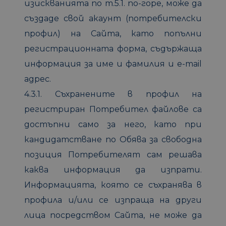
изискванията по т.5.1. по-горе, може да
създаде свой акаунт (потребителски
профил) на Сайта, като попълни
регистрационната форма, съдържаща
информация за име и фамилия и е-mail
адрес.
4.3.1. Съхранените в профил на
регистриран Потребител файлове са
достъпни само за него, като при
кандидатстване по Обява за свободна
позиция Потребителят сам решава
каква информация да изпрати.
Информацията, която се съхранява в
профила и/или се изпраща на други
лица посредством Сайта, не може да