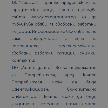
1.9. “Профил” – кратко представяне на
юридическо лице, което използва
сайта www.jobs.bgtourism.bg за да
публикува обяви за свободни работни
позиции. Информацията включва, но не
само: информация и лого на
компанията, местоположение,
свободни работни позиции, снимки,
контакти;
1.10. „Лични данни“– всяка информация
за Потребителя, чрез която
Потребителя може да бъде
идентифициран, включително
информация, която може да бъде
защитена съгласно приложимото