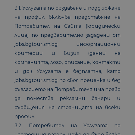
3.1. Услугата по създаване и поддържане
на профил включва представяне на
Потребител на Сайта (юридически
лицa) по предварително зададени от
jobs.bgtourism.bg информационни
критерии и визия (данни на
компанията, лого, описание, контакти
и др.) Услугата е безплатна, като
jobs.bgtourism.bg по своя преценка и без
съгласието на Потребителя има право
да помества рекламни банери и
съобщения на страницата на всеки
профил.
3.2. Потребител на Услугата по
настоящия раздел може да бъде всяко