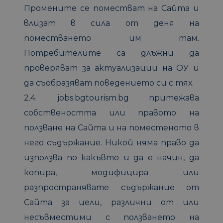
Промените се поместват на Сайта и
влизат в сила от деня на
поместването им там.
Потребителите са длъжни да
проверяват за актуализации на ОУ и
да съобразяват поведението си с тях.
2.4. jobs.bgtourism.bg притежава
собствеността или правото на
ползване на Сайта и на поместеното в
него съдържание. Никой няма право да
използва по какъвто и да е начин, да
копира, модифицира или
разпространявате съдържание от
Сайта за цели, различни от или
несъвместими с ползването на