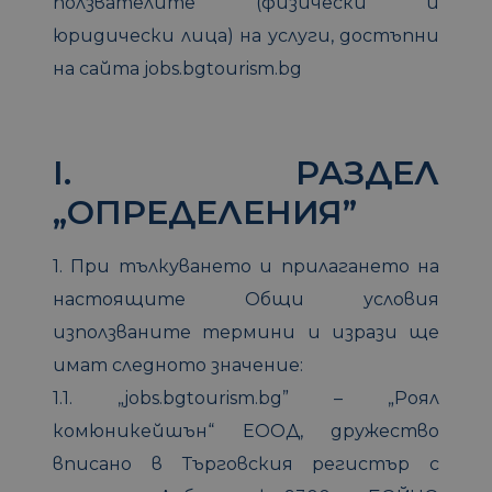
ползвателите (физически и
юридически лица) на услуги, достъпни
на сайта jobs.bgtourism.bg
I. РАЗДЕЛ
„ОПРЕДЕЛЕНИЯ”
1. При тълкуването и прилагането на
настоящите Общи условия
използваните термини и изрази ще
имат следното значение:
1.1. „jobs.bgtourism.bg” – „Роял
комюникейшън“ ЕООД, дружество
вписано в Търговския регистър с