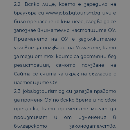
2.2. Всяко лице, което е заредило на
браузъра си www.jobs.bgtourism.bg или е
било пренасочено към него, следва да се
запознае внимателно настоящите ОУ.
Приемането на ОУ е задължително
условие за ползване на Услугите, като
за тези от тях, които са достъпни без
регистрация, самото ползване на
Сайта се счита за израз на съгласие с
настоящите ОУ.
2.3. jobs.bgtourism.bg си запазва правото
да променя ОУ по всяко време и по своя
преценка, като промените могат да
произтичат и от изменения в
българското законодателство.