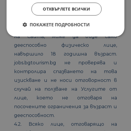
КАНДИДАТИ”
ОТХВЪРЛЕТЕ ВСИЧКИ
4.1. Потребител на Услугите по
ПОКАЖЕТЕ ПОДРОБНОСТИ
кандидатстване по Обява, публикувана
на Сайта, може да бъде само
дееспособно физическо лице,
навършило 18 годишна възраст.
jobs.bgtourism.bg не проверява и
контролира спазването на това
изискване и не носи отговорност в
случай на ползване на Услугите от
лице, което не отговаря на
посочените ограничения за възраст и
дееспособност.
4.2. Всяко лице, отговарящо на