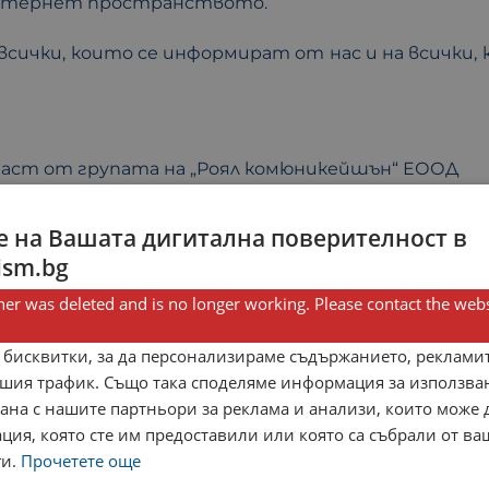
 интернет пространството.
а всички, които се информират от нас и на всички
част от групата на „Роял комюникейшън“ ЕООД
 на Вашата дигитална поверителност в
ism.bg
er was deleted and is no longer working. Please contact the webs
ържете се с нас!
 бисквитки, за да персонализираме съдържанието, рекламит
шия трафик. Също така споделяме информация за използва
рана с нашите партньори за реклама и анализи, които може
ция, която сте им предоставили или която са събрали от в
ги.
Прочетете още