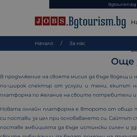
Bgtourism.bg
Н
Начало
За нас
В
Още 
В продължение на своята мисия да бъде водещ и 
по-широк спектър от услуги и теми, екипът 
платформа по желание на своите потребители и 
Новата онлайн платформа е второто от общо 
си постави за цел при основаването си. Сайтът 
поставя амбицията да бъде истински силен и з
своите публикации да бъдат полезни на туристи