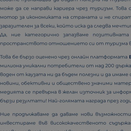
може да се направи кариера чрез туризъм. Тов
мотор за икономиката на страната и не спират
заразителен за всеки, който иска да следва мечт
Да, ние категорично запазваме позитивнат
пространството отношението си от туризма в
Това бе бързо оценено чрез онлайн платформата
милиона уникални потребители от над 200 държави.
воден от каузата ни да бъдем полезни и да имаме
новини, обективни и обществено значими матер
медията се превърна в желан източник за инфор
бързи резултати! Най-голямата награда през годи
Ние продължаваме да даваме нови възможност
инвестираме във висококачественото съдърж