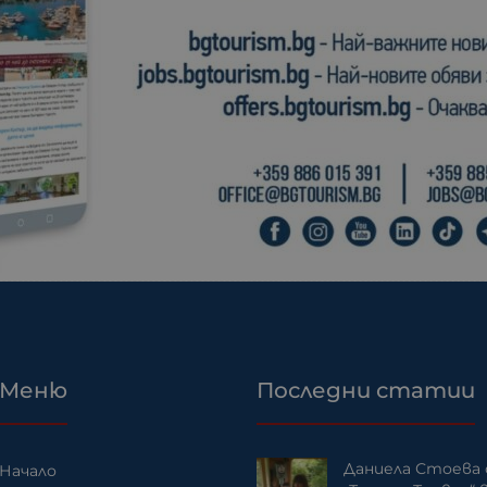
Меню
Последни статии
Даниела Стоева 
Начало