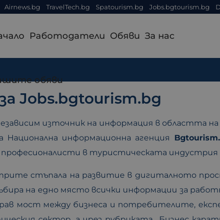
Airnews.bg
TravelTech.bg
Spatourism.bg
Jobs.bgtourism.bg
D
ачало
Работодатели
Обяви
За нас
ашите обяви
за Jobs.bgtourism.bg
независим източник на информация в областта на
на Национална информационна агенция
Bgtourism
професионалисти в туристическата индустрия – j
трите стъпала на развитие в дигиталното про
събира на едно място всички информации за рабо
драв мост между бизнеса и потребителите, екс
ческия сектор, а чрез рубриката „Бизнес карати