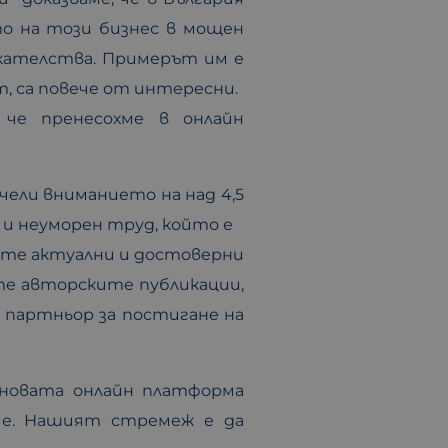
то на този бизнес в мощен
кателства. Примерът им е
т, са повече от интересни.
 че пренесохме в онлайн
чели вниманието на над 4,5
 и неуморен труд, който е
оите актуални и достоверни
те авторските публикации,
 партньор за постигане на
 новата онлайн платформа
ие. Нашият стремеж е да