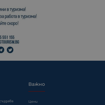
Важно
създава
Цени