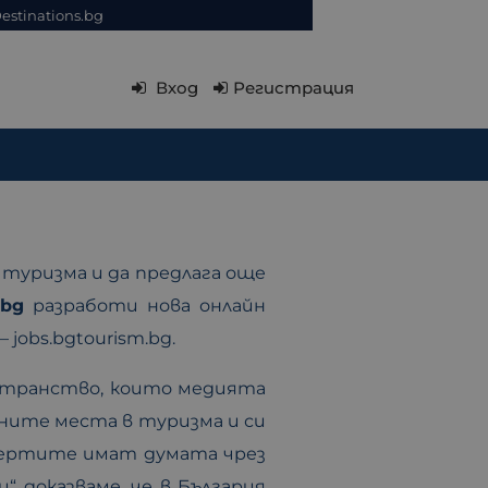
estinations.bg
Вход
Регистрация
 туризма и да предлага още
.bg
разработи нова онлайн
obs.bgtourism.bg.
странство, които медията
тните места в туризма и си
пертите имат думата чрез
“ доказваме, че в България