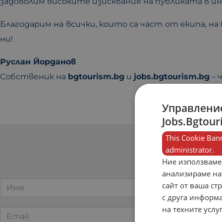
задоволим високите изисквания на публиката в
Благодарим на всички, които са част от екипа, н
ни!
Руслан Йорданов
Собственик на
bgtourism.bg
и
jobs.bgtourism.bg
– 
Управление
Jobs.Bgtour
This Cookie Bann
administrator.
Св
Ние използваме
анализираме на
сайт от ваша ст
с друга информа
на техните услу