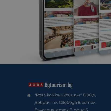
"Роял комюникейшън" ЕООД,
Добрич, пл. Свобода 8, хотел
България, етаж Е, офис 6