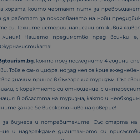
а са хората, които чертаят пътя за превръщане
 да работят за покоряването на нови предизви
ите си. Техните истории, написани от живия живо
а линия! Нашето предимство пред всички е,
 журналистиката!
Bgtourism.bg
, която през последните 4 години спе
 Това е само цифра, но зад нея се крие ежедневен
 своя значим принос в българския туризъм. Със св
иали, с коректното си отношение, с интересни
мация в областта на туризма, както и необходим
ните за нас бе високото ниво на доверие!
и за бизнеса и потребителите! Със старта на
ание и надграждаме дигиталното си присъств