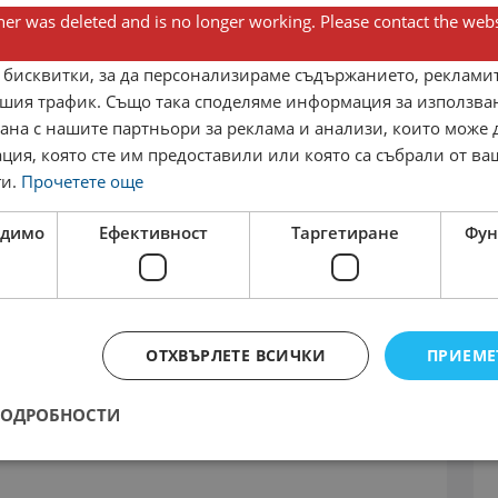
er was deleted and is no longer working. Please contact the webs
вка.
 бисквитки, за да персонализираме съдържанието, рекламит
шия трафик. Също така споделяме информация за използва
ипа.
рана с нашите партньори за реклама и анализи, които може
ция, която сте им предоставили или която са събрали от в
ги.
Прочетете още
одимо
Ефективност
Таргетиране
Фун
де защитена съгласно ЗЗЛД.
и ще бъдат поканени на събеседване.
ел.: +359 8 999 11 909
ОТХВЪРЛЕТЕ ВСИЧКИ
ПРИЕМЕ
ПОДРОБНОСТИ