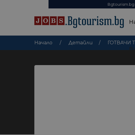
Bgtourism.bg
Н
Начало
Детайли
ГОТВАЧИ 
В