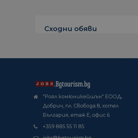
Сходни обяви
"Роял комюникейшън" ЕООД,
Добрич, пл. Свобода 8, хотел
България, етаж Е, офис 6
+359 885 55 11 85
jobs@bgtourism.bg