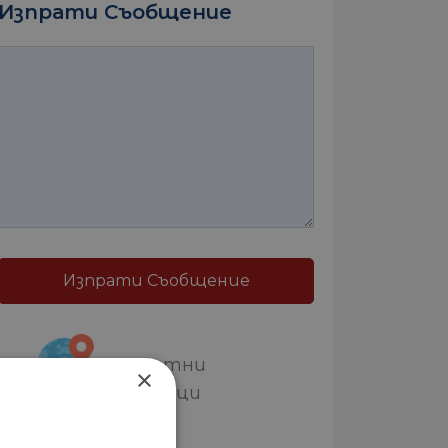
Изпрати Съобщение
Изпрати Съобщение
Златни
×
пясъци