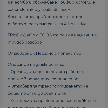
качество и обслужване. Грифид Хотели е
собственик и управлява осем
висококатегорийни хотела, които
работят по схемата Ultra All inclusive.
ГРИФИД ХОЛИ ЕООД търси да назначи на
трудов договор
Отговорник Перално стопанство
Описание на длъжността:
– Организира цялостният работен
процес в пералното стопанство;
– Отговаря за транспортирането на
бельото от и до обектите;
– Контролира правилното настройване на
температурата и времето за пране и