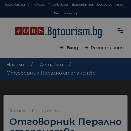
Bgtourism.bg
Airnews.bg
TravelTech.bg
Spatourism.bg
Jobs.bgtourism.bg
Destinations.bg
Вход
Регистрация
Начало
Детайли
Отговорник Перално стопанство
Хотели
Поддръжка
Отговорник Перално