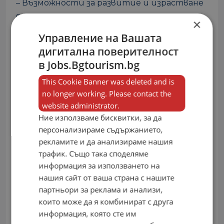
– Възможности за развитие и израстване
в рамките на компанията;
×
– Работа в млад и динамичен екип.
Управление на Вашата
дигитална поверителност
Моля, изпращайте автобиография със
в Jobs.Bgtourism.bg
снимка на
.
quality@grifidhotels.com
This Cookie Banner was deleted and is
Само одобрените по документи
no longer working. Please contact the
кандидати ще бъдат поканени на
website administrator.
събеседване.
Ние използваме бисквитки, за да
персонализираме съдържанието,
Гарантираме конфиденциалност относно
рекламите и да анализираме нашия
получената информация.
трафик. Също така споделяме
информация за използването на
Телефон за връзка с работодателя: +359 885
нашия сайт от ваша страна с нашите
750023
партньори за реклама и анализи,
които може да я комбинират с друга
Сподели:
информация, която сте им