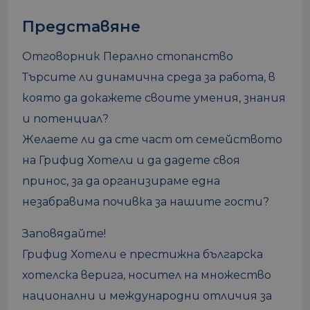
Представяне
Отговорник Перално стопанство
Търсите ли динамична среда за работа, в
която да докажете своите умения, знания
и потенциал?
Желаете ли да сте част от семейството
на Грифид Хотели и да дадете своя
принос, за да организираме една
незабравима почивка за нашите гости?
Заповядайте!
Грифид Хотели е престижна българска
хотелска верига, носител на множество
национални и международни отличия за