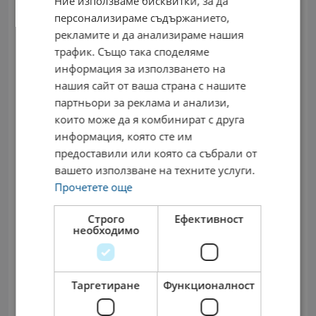
Ние използваме бисквитки, за да
персонализираме съдържанието,
Изпрати Съобщение
рекламите и да анализираме нашия
трафик. Също така споделяме
информация за използването на
нашия сайт от ваша страна с нашите
партньори за реклама и анализи,
които може да я комбинират с друга
информация, която сте им
предоставили или която са събрали от
вашето използване на техните услуги.
Прочетете още
Строго
Ефективност
Изпрати Съобщение
необходимо
Съвети за кандидатстване
Таргетиране
Функционалност
Прочетете изискванията