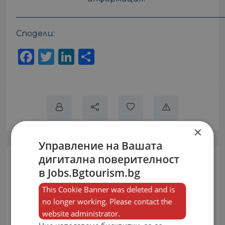
Сподели:
Facebook
Twitter
LinkedIn
Share
×
Управление на Вашата
дигитална поверителност
в Jobs.Bgtourism.bg
Villa Santa Maria
Individual
This Cookie Banner was deleted and is
no longer working. Please contact the
website administrator.