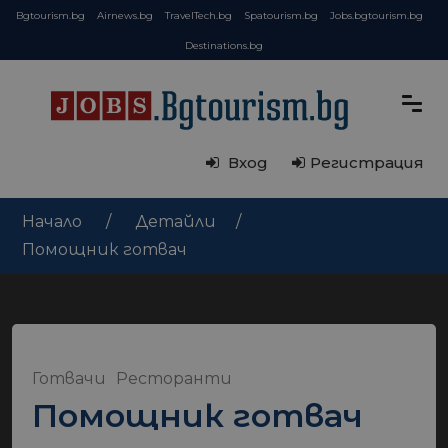
Bgtourism.bg
Airnews.bg
TravelTech.bg
Spatourism.bg
Jobs.bgtourism.bg
Destinations.bg
Вход
Регистрация
Начало
Детайли
Помощник готвач
Готвачи
Ресторанти
Помощник готвач