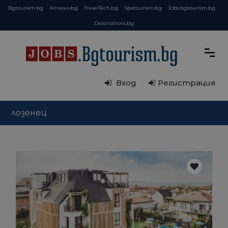
Bgtourism.bg
Airnews.bg
TravelTech.bg
Spatourism.bg
Jobs.bgtourism.bg
Destinations.bg
Вход
Регистрация
лозенец