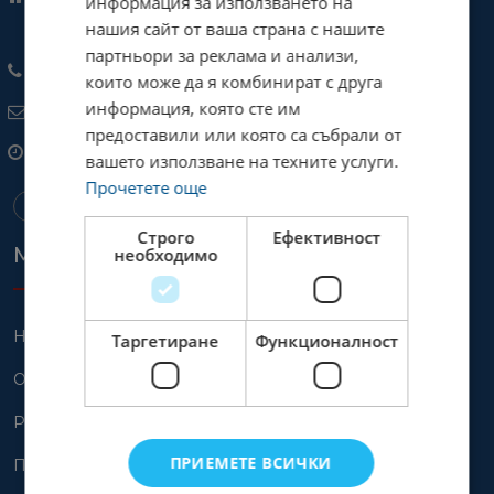
информация за използването на
нашия сайт от ваша страна с нашите
Свобода 8, хотел България, етаж Е, офис 6
партньори за реклама и анализи,
+359 885 55 11 85
които може да я комбинират с друга
информация, която сте им
jobs@bgtourism.bg
предоставили или която са събрали от
Понеделник-Петък: 08 - 18 ч.
вашето използване на техните услуги.
Прочетете още
Строго
Ефективност
Меню
необходимо
Начало
Таргетиране
Функционалност
Обяви
Работодатели
ПРИЕМЕТЕ ВСИЧКИ
Полезни статии