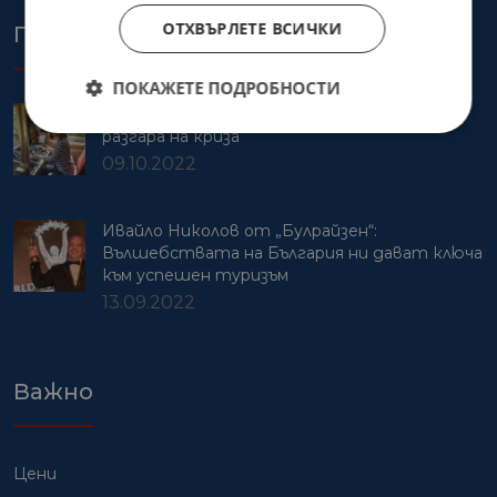
ОТХВЪРЛЕТЕ ВСИЧКИ
Последни статии
ПОКАЖЕТЕ ПОДРОБНОСТИ
Даниела Стоева създава „Тандем Травел“ в
разгара на криза
09.10.2022
Ивайло Николов от „Булрайзен“:
Вълшебствата на България ни дават ключа
към успешен туризъм
13.09.2022
Важно
Цени