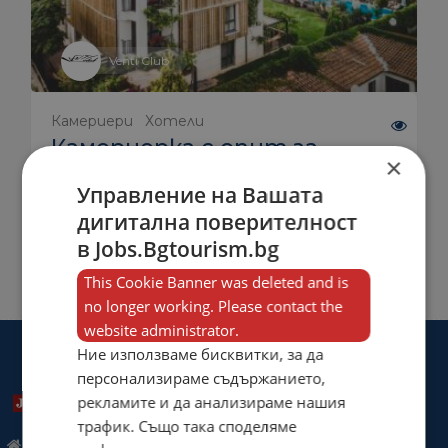
Venti Club
Камериери
Хотели
Камериерка с опит за
×
работа в хотел
Управление на Вашата
23.07.2022
дигитална поверителност
1 500.00 лв
в Jobs.Bgtourism.bg
С.Лозенец, ул. Младост 14
ВИЖ
This Cookie Banner was deleted and is
no longer working. Please contact the
website administrator.
Ние използваме бисквитки, за да
персонализираме съдържанието,
рекламите и да анализираме нашия
трафик. Също така споделяме
"Роял комюникейшън" ЕООД, Добрич, пл.