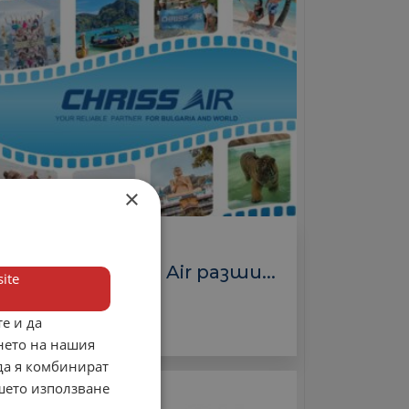
×
Туроператори
Крис Еър/Chriss Air разши...
ite
3 000.00 лв.
е и да
нето на нашия
 да я комбинират
ашето използване