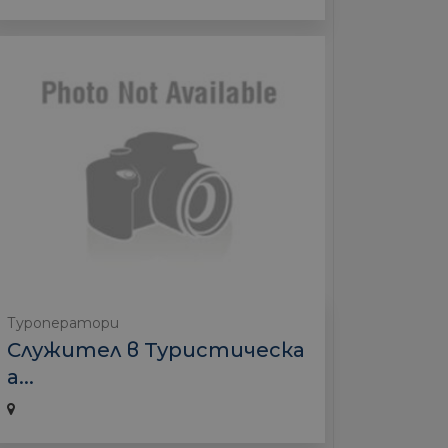
Туроператори
Служител в Туристическа
а...