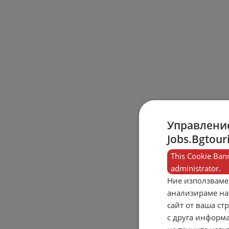
Управление
Jobs.Bgtour
This Cookie Bann
administrator.
Ние използваме
анализираме на
сайт от ваша ст
с друга информа