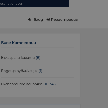
estinations.bg
Вход
Регистрация
Блог Категории
Български карати
(8)
Водеща публикация
(1)
Експертите говорят
(10 346)