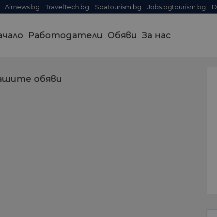
Airnews.bg
TravelTech.bg
Spatourism.bg
Jobs.bgtourism.bg
D
ачало
Работодатели
Обяви
За нас
ашите обяви