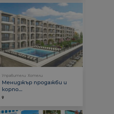
Управители
Хотели
Мениджър продажби и
корпо...