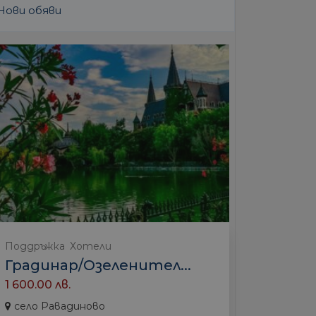
Нови обяви
Поддръжка
Хотели
Градинар/Озеленител...
1 600.00 лв.
село Равадиново