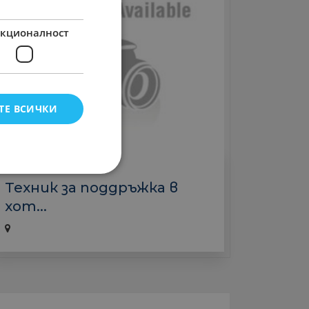
кционалност
ТЕ ВСИЧКИ
Хотели
Техник за поддръжка в
хот...