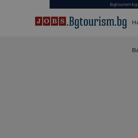
Bgtourism.bg
Н
В