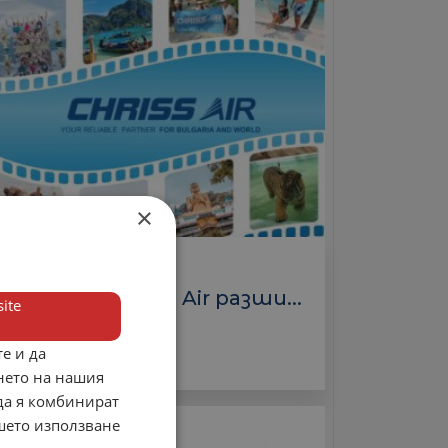
×
Туроператори
Крис Еър/Chriss Air разши...
ite
3 000.00 лв.
е и да
нето на нашия
 да я комбинират
ашето използване