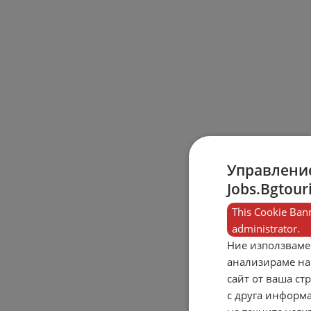
Управление
Jobs.Bgtour
This Cookie Bann
administrator.
Ние използваме
анализираме на
сайт от ваша ст
с друга информа