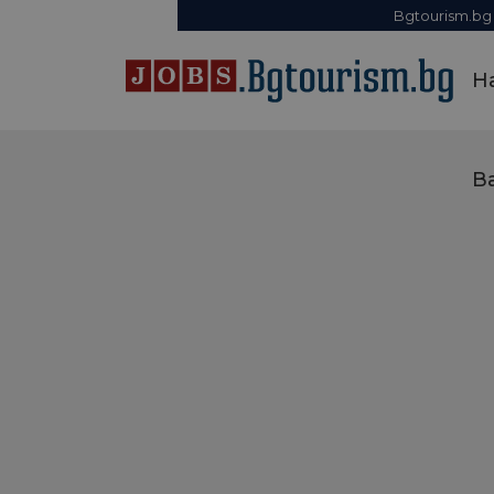
Bgtourism.bg
Н
В