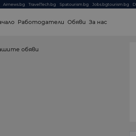
Airnews.bg
TravelTech.bg
Spatourism.bg
Jobs.bgtourism.bg
D
ачало
Работодатели
Обяви
За нас
ашите обяви