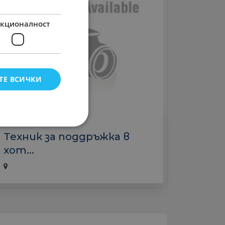
кционалност
ТЕ ВСИЧКИ
Хотели
Техник за поддръжка в
хот...