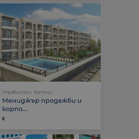
Управители
Хотели
Мениджър продажби и
корпо...