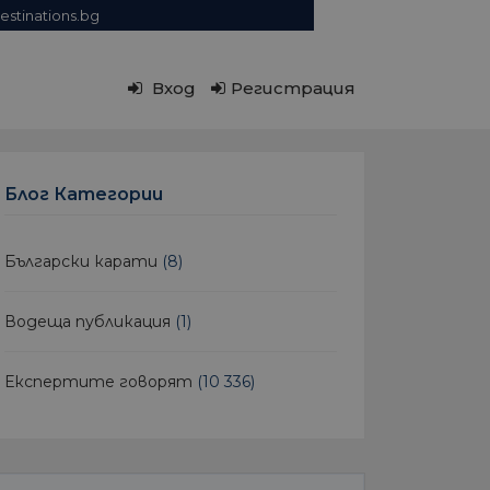
estinations.bg
Вход
Регистрация
Блог Категории
Български карати
(8)
Водеща публикация
(1)
Експертите говорят
(10 336)