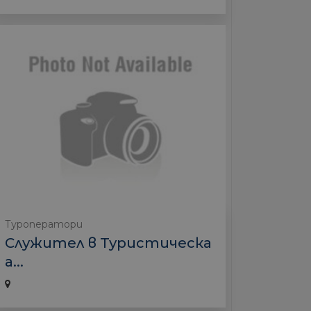
Туроператори
Служител в Туристическа
а...