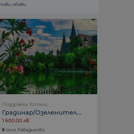
Нови обяви
Поддръжка
Хотели
Градинар/Озеленител...
1 600.00 лв.
село Равадиново