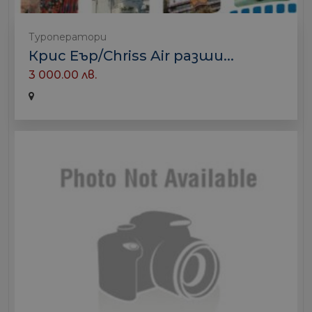
Туроператори
Крис Еър/Chriss Air разши...
3 000.00 лв.