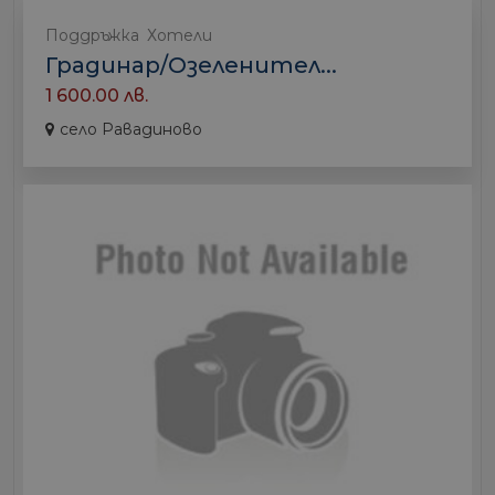
Поддръжка
Хотели
Градинар/Озеленител...
1 600.00 лв.
село Равадиново