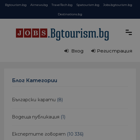
Bgtourism.bg
Airnews.bg
TravelTech.bg
Spatourism.bg
Jobs.bgtourism.bg
Destinations.bg
Вход
Регистрация
Блог Категории
Български карати
(8)
Водеща публикация
(1)
Експертите говорят
(10 336)