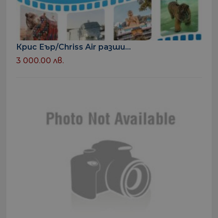
Крис Еър/Chriss Air разши...
3 000.00 лв.