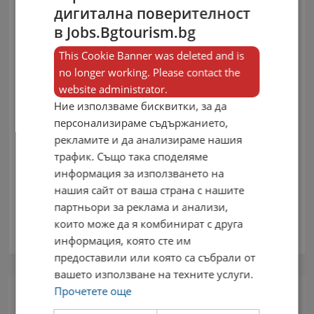
дигитална поверителност
в Jobs.Bgtourism.bg
This Cookie Banner was deleted and is
no longer working. Please contact the
website administrator.
Ние използваме бисквитки, за да
персонализираме съдържанието,
рекламите и да анализираме нашия
трафик. Също така споделяме
информация за използването на
нашия сайт от ваша страна с нашите
партньори за реклама и анализи,
които може да я комбинират с друга
информация, която сте им
предоставили или която са събрали от
вашето използване на техните услуги.
Прочетете още
Най-търсени