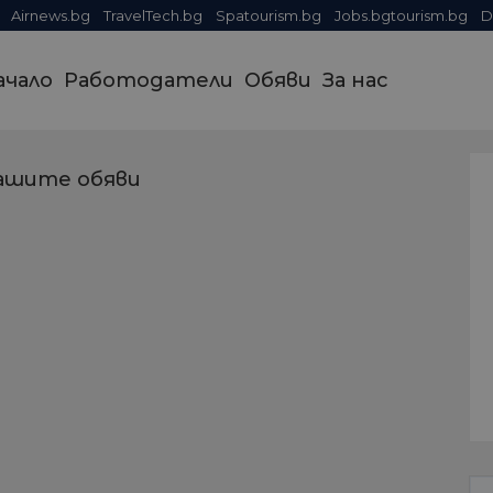
Airnews.bg
TravelTech.bg
Spatourism.bg
Jobs.bgtourism.bg
D
ачало
Работодатели
Обяви
За нас
ашите обяви