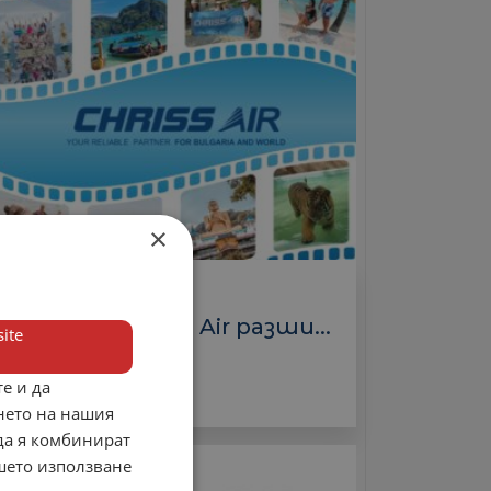
×
Туроператори
Крис Еър/Chriss Air разши...
ite
3 000.00 лв.
е и да
нето на нашия
 да я комбинират
ашето използване