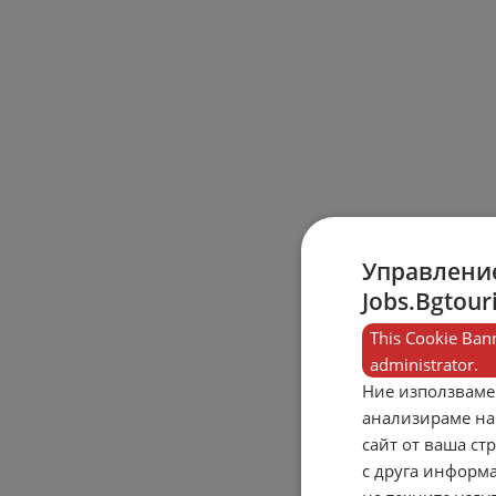
Управление
Jobs.Bgtour
This Cookie Bann
administrator.
Ние използваме
анализираме на
сайт от ваша ст
с друга информа