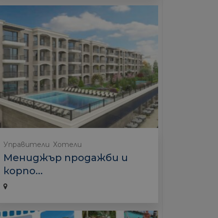
Управители
Хотели
Мениджър продажби и
корпо...