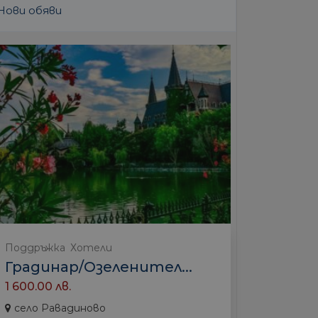
Нови обяви
Поддръжка
Хотели
Градинар/Озеленител...
1 600.00 лв.
село Равадиново