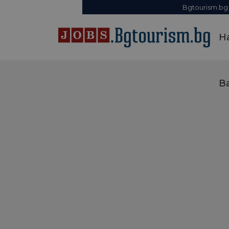
Bgtourism.bg
Н
В