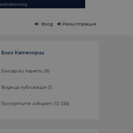
estinations.bg
Вход
Регистрация
Блог Категории
Български карати
(8)
Водеща публикация
(1)
Експертите говорят
(10 336)