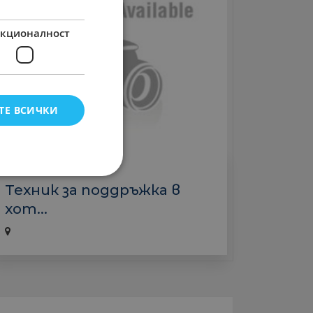
кционалност
ТЕ ВСИЧКИ
Хотели
Техник за поддръжка в
хот...