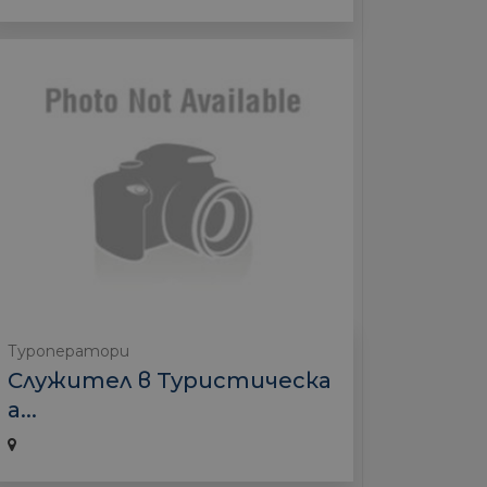
Туроператори
Служител в Туристическа
а...