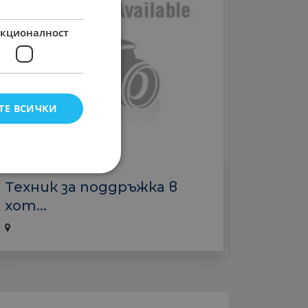
кционалност
ТЕ ВСИЧКИ
Хотели
Техник за поддръжка в
хот...