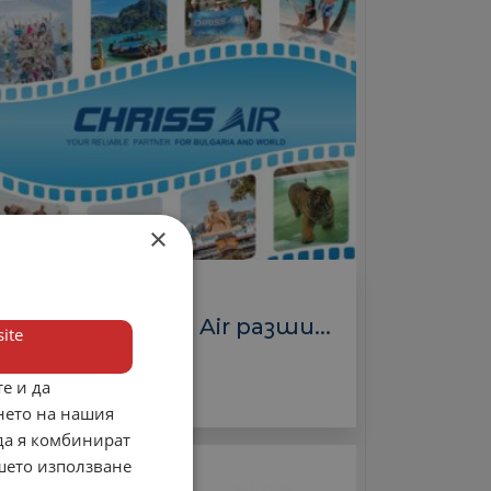
×
Туроператори
Крис Еър/Chriss Air разши...
ite
3 000.00 лв.
е и да
нето на нашия
 да я комбинират
ашето използване