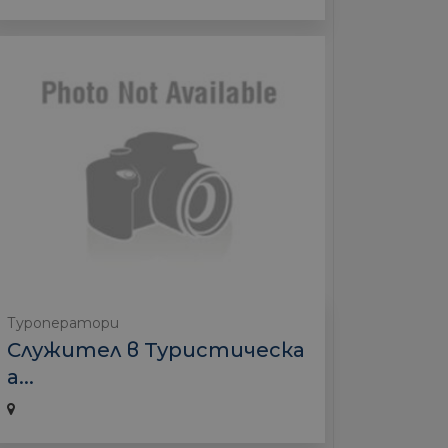
Туроператори
Служител в Туристическа
а...