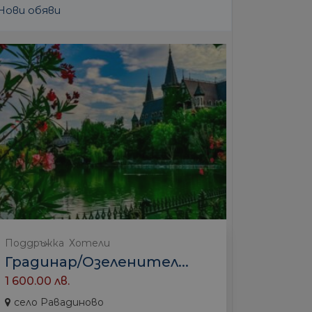
Нови обяви
Поддръжка
Хотели
Градинар/Озеленител...
1 600.00 лв.
село Равадиново