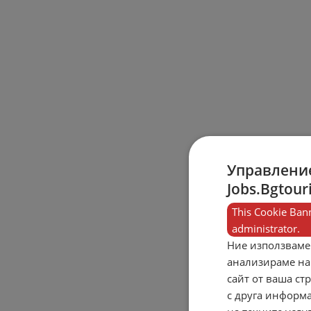
Управление
Jobs.Bgtour
This Cookie Bann
administrator.
Ние използваме
анализираме на
сайт от ваша ст
с друга информа