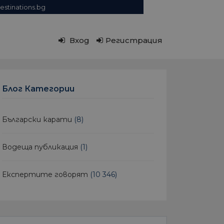
estinations.bg
Вход
Регистрация
Блог Категории
Български карати
(8)
Водеща публикация
(1)
Експертите говорят
(10 346)