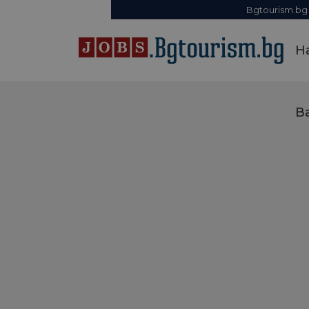
Bgtourism.bg
Н
В