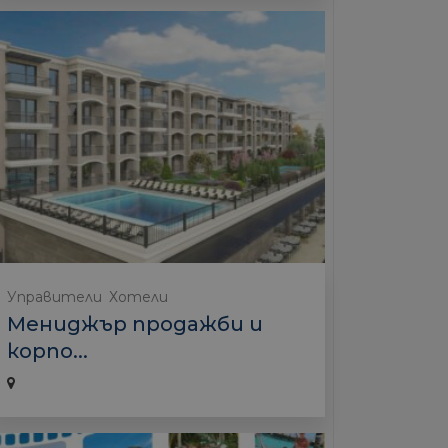
Управители
Хотели
Мениджър продажби и
корпо...