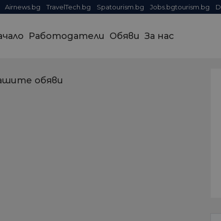
Airnews.bg
TravelTech.bg
Spatourism.bg
Jobs.bgtourism.bg
D
ачало
Работодатели
Обяви
За нас
ашите обяви