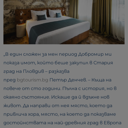
„В един сложен за мен период Добромир ми
показа имот, който беше закупил в Стария
град на Пловдив – разказва
пред
bgtourism.bg
Петър Денчев. – Къща на
повече от сто години. Пълна с история, но в
окаяно състояние. Искаше да й вдъхне нов
живот. Да направи от нея място, което да
привлича хора, място, на което да показваме
достойнствата на най-древния град в Европа