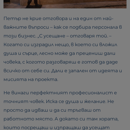
Петър не крие отговора и на един от най-
важните въпроси – как се подбира персонала в
този бизнес. „С усещане – отговаря той. –
Когато си изградил нещо, в което си вложил
душа и сърце, лесно може да прецениш дали
човека, с когото разговаряш е готов да даде
всичко от себе си. Дали е запален от идеята и
мисията на проекта.
Не винаги перфектният професионалист е
точният човек. Иска се душа и желание. Не
просто да идваш и да си тръгваш от
работното място. А докато си там хората,
които посрещаш и изпращаш да усещат