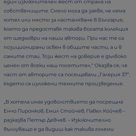
един изключителен жест от страна на
собствениците. Смело мога да заявя, че няма
хотел или място за настаняване в България,
което да предоставя такава богата колекция
от шедьоври на наши автори. При нас те са
позиционирани освен в общите части, а и в
самите стаи. Този жест на доверие е дълбоко
ценен от всеки наш посетител.“ Оказва се, че
част от авторите са посещавали „Галерия 37“,
където са изложени техните произведения.
„В хотела имах удоволствието да посрещна
Енчо Пиронков, Емил Стойчев, Павел Койчев –
разказва Петър Девчев. – Изключително
вълнуващо е да видиш как такива големи