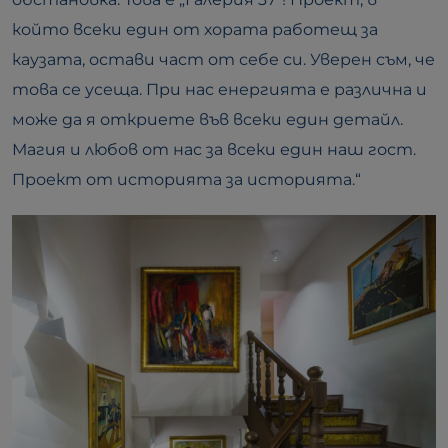
който всеки един от хората работещ за
каузата, остави част от себе си. Уверен съм, че
това се усеща. При нас енергията е различна и
може да я откриете във всеки един детайл.
Магия и любов от нас за всеки един наш гост.
Проект от историята за историята.“