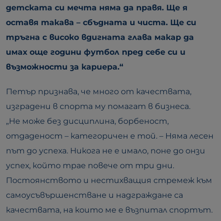
детската си мечта няма да правя. Ще я
оставя такава – сбъдната и чиста. Ще си
тръгна с високо вдигната глава макар да
имах още години футбол пред себе си и
възможности за кариера.“
Петър признава, че много от качествата,
изградени в спорта му помагат в бизнеса.
„Не може без дисциплина, борбеност,
отдаденост – категоричен е той. – Няма лесен
път до успеха. Никога не е имало, поне до онзи
успех, който трае повече от три дни.
Постоянството и нестихващия стремеж към
самоусъвършенстване и надграждане са
качествата, на които ме е възпитал спортът.