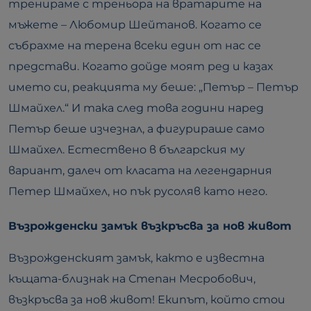
тренираме с треньора на вратарите на
мъжете – Любомир Шейтанов. Когато се
събрахме на терена всеки един от нас се
представи. Когато дойде моят ред и казах
името си, реакцията му беше: „Петър – Петър
Шмайхел.“ И така след това години наред
Петър беше изчезнал, а фигурираше само
Шмайхел. Естествено в българския му
вариант, далеч от класата на легендарния
Петeр Шмайхел, но пък русоляв като него.
Възрожденски замък възкръсва за нов живот
Възрожденският замък, както е известна
къщата-близнак на Степан Месробович,
възкръсва за нов живот! Екипът, който стои