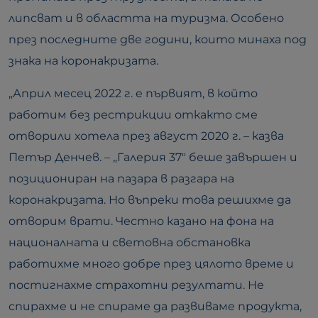
липсват и в областта на туризма. Особено
през последните две години, които минаха под
знака на коронакризата.
„Април месец 2022 г. е първият, в който
работим без рестрикции откакто сме
отворили хотела през август 2020 г. – казва
Петър Денчев. – „Галерия 37″ беше завършен и
позициониран на пазара в разгара на
коронакризата. Но въпреки това решихме да
отворим врати. Честно казано на фона на
националната и световна обстановка
работихме много добре през цялото време и
постигнахме страхотни резултати. Не
спирахме и не спираме да развиваме продукта,