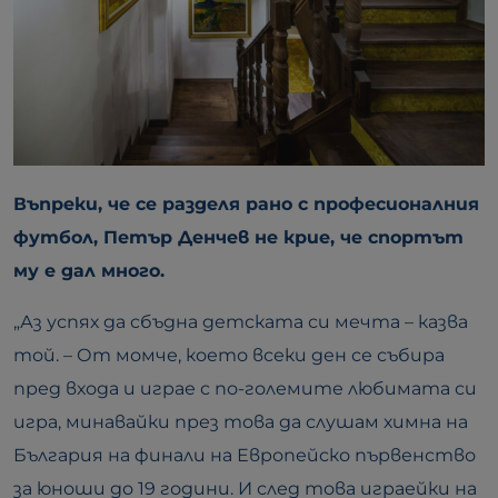
Въпреки, че се разделя рано с професионалния
футбол, Петър Денчев не крие, че спортът
му е дал много.
„Аз успях да сбъдна детската си мечта – казва
той. – От момче, което всеки ден се събира
пред входа и играе с по-големите любимата си
игра, минавайки през това да слушам химна на
България на финали на Европейско първенство
за юноши до 19 години. И след това играейки на