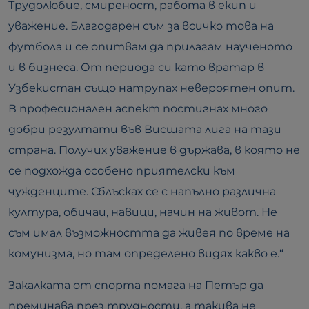
Трудолюбие, смиреност, работа в екип и
уважение. Благодарен съм за всичко това на
футбола и се опитвам да прилагам наученото
и в бизнеса. От периода си като вратар в
Узбекистан също натрупах невероятен опит.
В професионален аспект постигнах много
добри резултати във Висшата лига на тази
страна. Получих уважение в държава, в която не
се подхожда особено приятелски към
чужденците. Сблъсках се с напълно различна
култура, обичаи, навици, начин на живот. Не
съм имал възможността да живея по време на
комунизма, но там определено видях какво е.“
Закалката от спорта помага на Петър да
преминава през трудности, а такива не