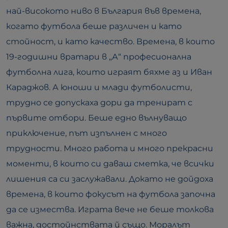
най-високото ниво в България във времена,
когато футбола беше различен и като
стойност, и като качество. Времена, в които
19-годишни вратари в „А“ професионална
футболна лига, които играят бяхме аз и Иван
Караджов. А юноши и млади футболисти,
трудно се допускаха дори да тренират с
първите отбори. Беше едно вълнуващо
приключение, път изпълнен с много
трудности. Много работа и много прекрасни
моменти, в които си даваш сметка, че всички
лишения са си заслужавали. Докато не дойдоха
времена, в които фокусът на футбола започна
да се измества. Играта вече не беше толкова
важна, достойнствата й също. Моралът