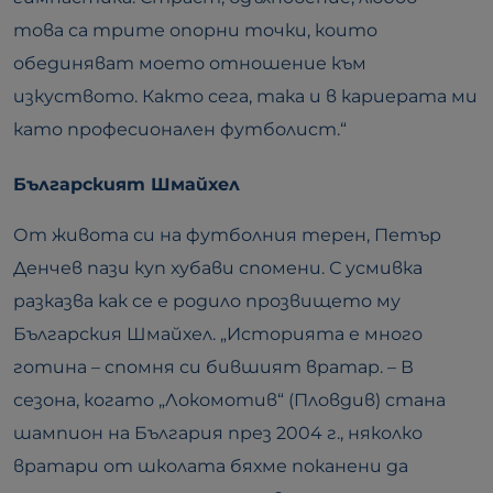
това са трите опорни точки, които
обединяват моето отношение към
изкуството. Както сега, така и в кариерата ми
като професионален футболист.“
Българският Шмайхел
От живота си на футболния терен, Петър
Денчев пази куп хубави спомени. С усмивка
разказва как се е родило прозвището му
Българския Шмайхел. „Историята е много
готина – спомня си бившият вратар. – В
сезона, когато „Локомотив“ (Пловдив) стана
шампион на България през 2004 г., няколко
вратари от школата бяхме поканени да