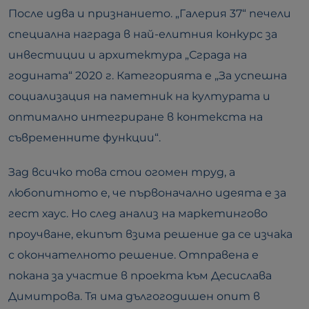
После идва и признанието. „Галерия 37“ печели
специална награда в най-елитния конкурс за
инвестиции и архитектура „Сграда на
годината“ 2020 г. Категорията е „За успешна
социализация на паметник на културата и
оптимално интегриране в контекста на
съвременните функции“.
Зад всичко това стои огомен труд, а
любопитното е, че първоначално идеята е за
гест хаус. Но след анализ на маркетингово
проучване, екипът взима решение да се изчака
с окончателното решение. Отправена е
покана за участие в проекта към Десислава
Димитрова. Тя има дългогодишен опит в