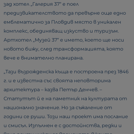
зад хотел „Галерия 37“ е поел
предизвикателството да превърне още едно
емблематично за Пловдив място в уникален
комплекс, обединяващ изкуство и туризъм.
Артхотел „Музей 37“ е името, което ще носи
новото бижу, след трансформацията, която
вече е внимателно планирана.
„Тази възрожденска къща е построена през 1846
г. и е известна със своята неповторима
архитектура – казва Петър Денчев. –
Статутът й е на паметник на културата от
национално значение. Но за съжаление от
години се руши. Този наш проект има послание
и смисъл. Изпълнен е с достойнства, редки и