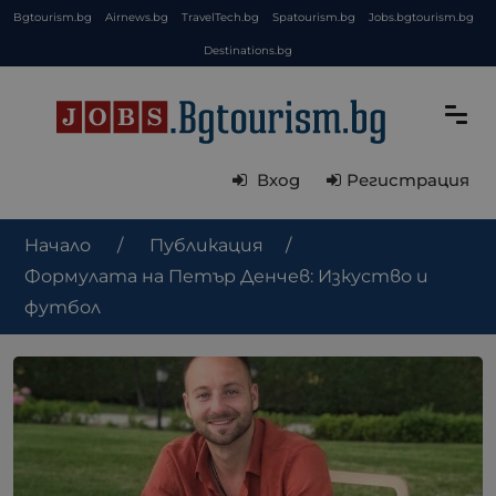
Bgtourism.bg
Airnews.bg
TravelTech.bg
Spatourism.bg
Jobs.bgtourism.bg
Destinations.bg
Вход
Регистрация
Начало
Публикация
Формулата на Петър Денчев: Изкуство и
футбол