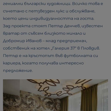
гениални български художници. Всичко това е
съчетано с петзвезден лукс и обслужване,
което цени индивидуалността на госта.
Зад проекта стоят Петър Денчев, известен
вратар от съвсем близкото минало и
Добромир Иванов – млад предприемач,
собственик на хотел „Галерия 37“ в Пловдив.
Петър е на кръстопът във футболната си
кариера, когато получава интересно
предложение.