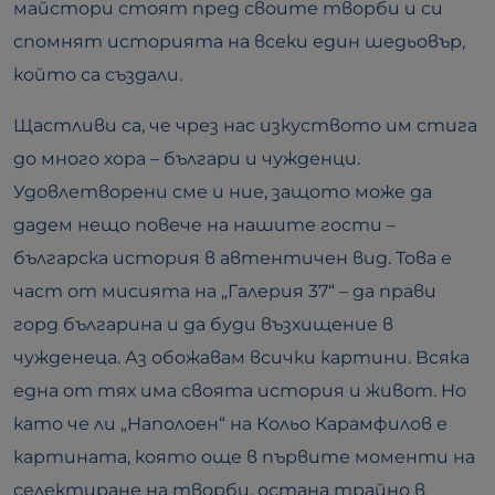
майстори стоят пред своите творби и си
спомнят историята на всеки един шедьовър,
който са създали.
Щастливи са, че чрез нас изкуството им стига
до много хора – българи и чужденци.
Удовлетворени сме и ние, защото може да
дадем нещо повече на нашите гости –
българска история в автентичен вид. Това е
част от мисията на „Галерия 37“ – да прави
горд българина и да буди възхищение в
чужденеца. Аз обожавам всички картини. Всяка
една от тях има своята история и живот. Но
като че ли „Наполоен“ на Кольо Карамфилов е
картината, която още в първите моменти на
селектиране на творби, остана трайно в