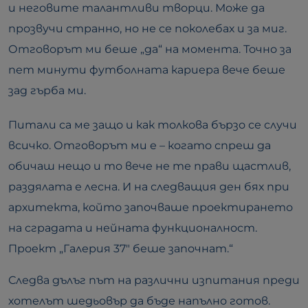
и неговите талантливи творци. Може да
прозвучи странно, но не се поколебах и за миг.
Отговорът ми беше „да“ на момента. Точно за
пет минути футболната кариера вече беше
зад гърба ми.
Питали са ме защо и как толкова бързо се случи
всичко. Отговорът ми е – когато спреш да
обичаш нещо и то вече не те прави щастлив,
раздялата е лесна. И на следващия ден бях при
архитекта, който започваше проектирането
на сградата и нейната функционалност.
Проект „Галерия 37″ беше започнат.“
Следва дълъг път на различни изпитания преди
хотелът шедьовър да бъде напълно готов.