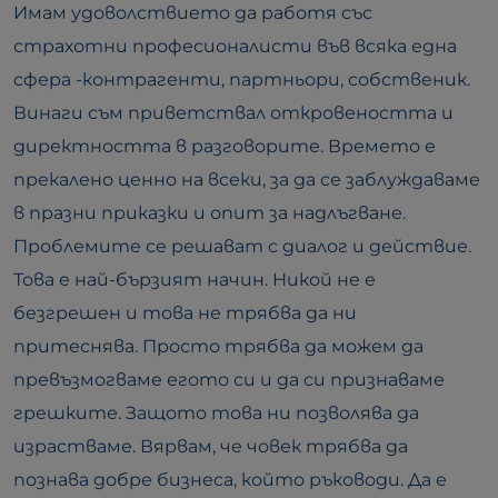
Имам удоволствието да работя със
страхотни професионалисти във всяка една
сфера -контрагенти, партньори, собственик.
Винаги съм приветствал откровеността и
директността в разговорите. Времето е
прекалено ценно на всеки, за да се заблуждаваме
в празни приказки и опит за надлъгване.
Проблемите се решават с диалог и действие.
Това е най-бързият начин. Никой не е
безгрешен и това не трябва да ни
притеснява. Просто трябва да можем да
превъзмогваме егото си и да си признаваме
грешките. Защото това ни позволява да
израстваме. Вярвам, че човек трябва да
познава добре бизнеса, който ръководи. Да е