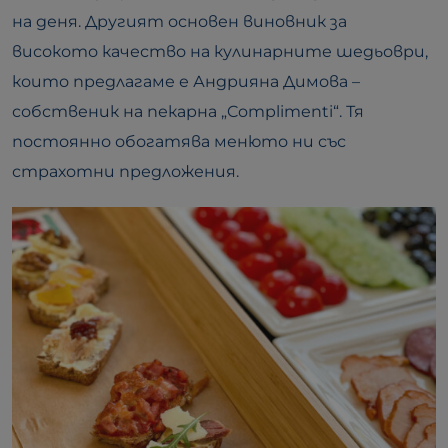
на деня. Другият основен виновник за
високото качество на кулинарните шедьоври,
които предлагаме е Андрияна Димова –
собственик на пекарна „Complimenti“. Тя
постоянно обогатява менюто ни със
страхотни предложения.