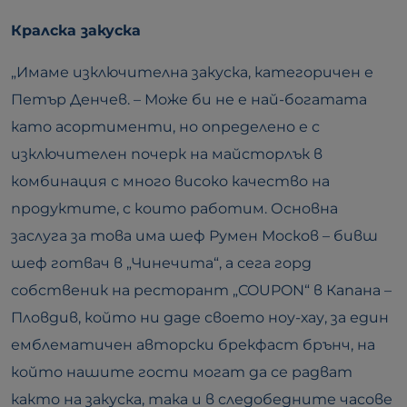
Кралска закуска
„Имаме изключителна закуска, категоричен е
Петър Денчев. – Може би не е най-богатата
като асортименти, но определено е с
изключителен почерк на майсторлък в
комбинация с много високо качество на
продуктите, с които работим. Основна
заслуга за това има шеф Румен Москов – бивш
шеф готвач в „Чинечита“, а сега горд
собственик на ресторант „COUPON“ в Капана –
Пловдив, който ни даде своето ноу-хау, за един
емблематичен авторски брекфаст брънч, на
който нашите гости могат да се радват
както на закуска, така и в следобедните часове