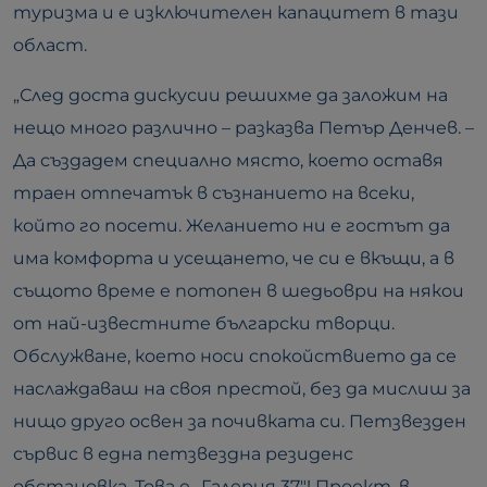
туризма и е изключителен капацитет в тази
област.
„След доста дискусии решихме да заложим на
нещо много различно – разказва Петър Денчев. –
Да създадем специално място, което оставя
траен отпечатък в съзнанието на всеки,
който го посети. Желанието ни е гостът да
има комфорта и усещането, че си е вкъщи, а в
същото време е потопен в шедьоври на някои
от най-известните български творци.
Обслужване, което носи спокойствието да се
наслаждаваш на своя престой, без да мислиш за
нищо друго освен за почивката си. Петзвезден
сървис в една петзвездна резиденс
обстановка. Това е „Галерия 37″! Проект, в