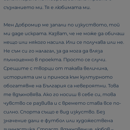
съзнанието ми. Тя е любимата ми.
Мен Добромир ме запали по изкуството, той
ми даде искрата. Казват, че не може да обичаш
нещо или някого насила. Или се получава или не.
Не съм си го налагал, за да мога да вляза
пълноценно в проекта. Просто се случи.
Срещите с творци от такава величина,
историята им и приноса към културното
обогатявне на България са невероятни. Това
те вдъхновява. Ако го носиш в себе си, това
чувство се развива и с времето става все по-
силно. Спорта също е вид изкуство. Без
значение дали е футбол или художествена
гимнастика. Страст, вдъхновение, любов –