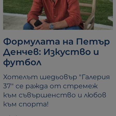
Формулата на Петър
Денчев: Изкуство и
футбол
Хотелът шедьовър "Галерия
37" се ражда от стремеж
към съвършенство и любов
към спорта!