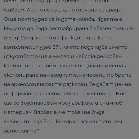
вече почти чужди за времената, в които
живеем. Лесно се руши, но трудно се гради.
Още по-трудно се възстановява. Идеята е
къщата да бъда реставрирана в автентичния
й вид. След което да функционира като
артхотел „Музей 37″. Както подсказва името,
изкуството ще е много и навсякъде. Освен
картините, се обмислят специални места за
експониране на находките, намерени по време
на археологическите разкопки. Те дават ценна
информация за историята на мястото. Ние
ще го възстановим чрез графика и снимков
материал. Вярваме, че това ще бъде
любопитно за всички хора с афинитет към
историята.“