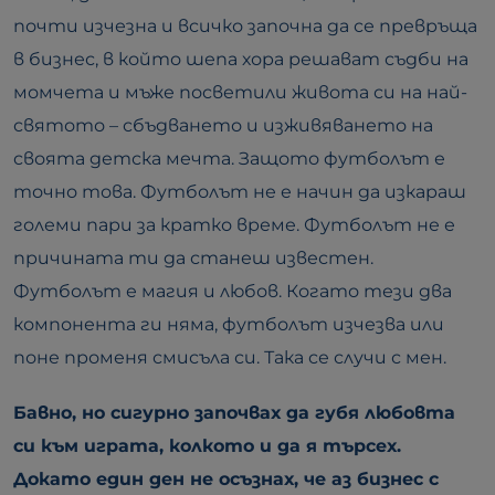
почти изчезна и всичко започна да се превръща
в бизнес, в който шепа хора решават съдби на
момчета и мъже посветили живота си на най-
святото – сбъдването и изживяването на
своята детска мечта. Защото футболът е
точно това. Футболът не е начин да изкараш
големи пари за кратко време. Футболът не е
причината ти да станеш известен.
Футболът е магия и любов. Когато тези два
компонента ги няма, футболът изчезва или
поне променя смисъла си. Така се случи с мен.
Бавно, но сигурно започвах да губя любовта
си към играта, колкото и да я търсех.
Докато един ден не осъзнах, че аз бизнес с