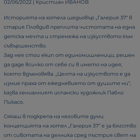
02/06/2022 | Кристиан ИВАНОВ
Историята на хотела шедьовър „Галерия 37“ в
стария Пловдив преплита чистотата на една
детска мечта и стремежа на изкуството към
съвършенство.
Зад нея стои екип от единомишленици, решен
да даде всичко от себе си в името на идея,
която вдъхновява. „Целта на изкуството е да
измие праха от ежедневието от душите ни“,
казва гениалният испански художник Пабло
Пикасо.
Сякаш в подкрепа на неговите думи
концепцията на хотел „Галерия 37“ е за бягство
от сивотата на делника сред пъстрия свят на