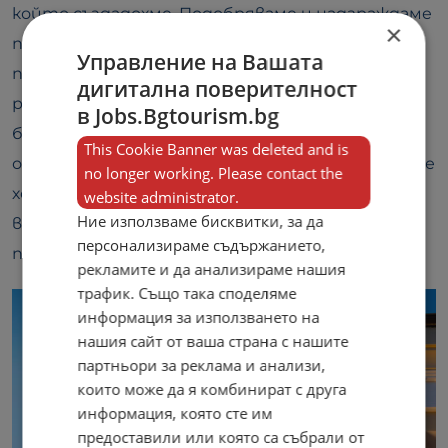
който създадохме. Подобряваме и надграждаме
×
постоянно. Малкият обем на сградата и
Управление на Вашата
персонала бяха с ключова роля за добрите
дигитална поверителност
резултати. Възхитен и обнадежден съм за
в Jobs.Bgtourism.bg
бъдещето на България, макар и в тази
This Cookie Banner was deleted and is
обстановка да звучи почти налудничаво. Имаме
no longer working. Please contact the
хора със страхотен капацитет, култура и
website administrator.
Ние използваме бисквитки, за да
възпитание. Просто трябва да ги ценим и
персонализираме съдържанието,
пазим.“
рекламите и да анализираме нашия
трафик. Също така споделяме
информация за използването на
нашия сайт от ваша страна с нашите
партньори за реклама и анализи,
които може да я комбинират с друга
информация, която сте им
предоставили или която са събрали от