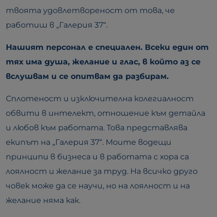
твоята удовлетвореност от това, че
работиш в „Галерия 37“.
Нашият персонал е специален. Всеки един от
тях има душа, желание и глас, в който аз се
вслушвам и се опитвам да разбирам.
Сплотеност и изключителна колегиалност
обвити в интелект, отношение към детайла
и любов към работата. Това представлява
екипът на „Галерия 37“. Моите водещи
принципи в бизнеса и в работата с хора са
лоялност и желание за труд. На всичко друго
човек може да се научи, но на лоялност и на
желание няма как.