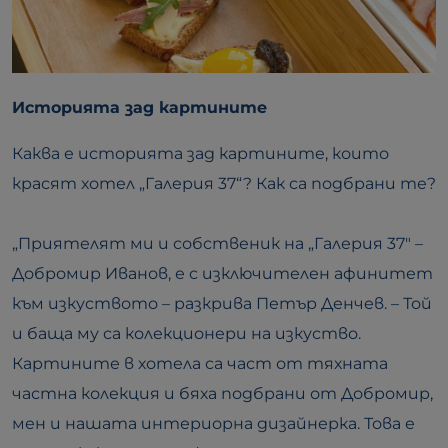
Историята зад картините
Каква е историята зад картините, които
красят хотел „Галерия 37“? Как са подбрани те?
„Приятелят ми и собственик на „Галерия 37″ –
Добромир Иванов, е с изключителен афинитет
към изкуството – разкрива Петър Денчев. – Той
и баща му са колекционери на изкуство.
Картините в хотела са част от тяхната
частна колекция и бяха подбрани от Добромир,
мен и нашата интериорна дизайнерка. Това е