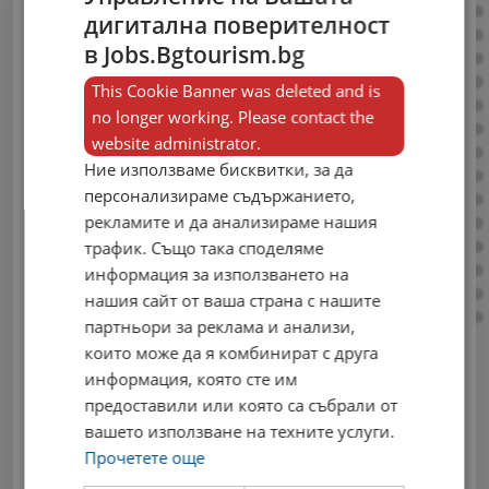
дигитална поверителност
Публикувай
в Jobs.Bgtourism.bg
свободни работни
This Cookie Banner was deleted and is
no longer working. Please contact the
места сега!
website administrator.
Ние използваме бисквитки, за да
Влез в своя профил, за да можеш да
персонализираме съдържанието,
публикуваш нови обяви в единствения
рекламите и да анализираме нашия
профилиран портал за работа в сферата
трафик. Също така споделяме
на туризма.
информация за използването на
Email
нашия сайт от ваша страна с нашите
партньори за реклама и анализи,
които може да я комбинират с друга
информация, която сте им
предоставили или която са събрали от
Парола
вашето използване на техните услуги.
Прочетете още