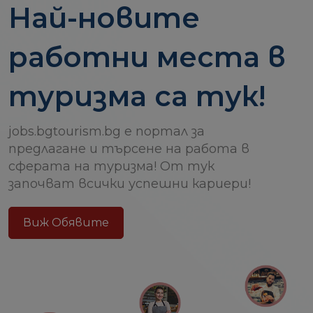
Най-новите
работни места в
туризма са тук!
jobs.bgtourism.bg е портал за
предлагане и търсене на работа в
сферата на туризма! От тук
започват всички успешни кариери!
Виж Обявите