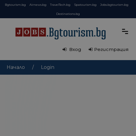
Bgtourism.bg
Airnews.bg
TravelTech.bg
Spatourism.bg
Jobs.bgtourism.bg
Destinations.bg
Вход
Регистрация
Начало
Login