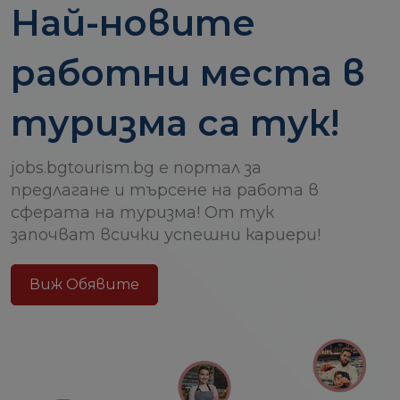
Най-новите
работни места в
туризма са тук!
jobs.bgtourism.bg е портал за
предлагане и търсене на работа в
сферата на туризма! От тук
започват всички успешни кариери!
Виж Обявите