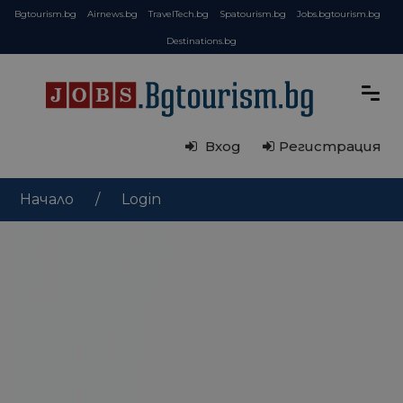
Bgtourism.bg
Airnews.bg
TravelTech.bg
Spatourism.bg
Jobs.bgtourism.bg
Destinations.bg
Вход
Регистрация
Начало
Login