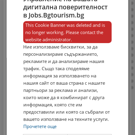
дигитална поверителност
Публикувай
в Jobs.Bgtourism.bg
свободни работни
This Cookie Banner was deleted and is
no longer working. Please contact the
места сега!
website administrator.
Ние използваме бисквитки, за да
Влез в своя профил, за да можеш да
персонализираме съдържанието,
публикуваш нови обяви в единствения
рекламите и да анализираме нашия
профилиран портал за работа в сферата
трафик. Също така споделяме
на туризма.
информация за използването на
Email
нашия сайт от ваша страна с нашите
партньори за реклама и анализи,
които може да я комбинират с друга
информация, която сте им
предоставили или която са събрали от
Парола
вашето използване на техните услуги.
Прочетете още