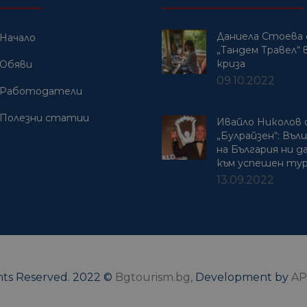
Даниела Стоева 
Начало
„Тандем Травел“ в
криза
Обяви
09.10.2022
Работодатели
Полезни статии
Ивайло Николов
„Булрайзен“: Въ
на България ни 
към успешен ту
13.09.2022
ghts Reserved. 2022 ©
Bgtourism.bg,
Development by
AP