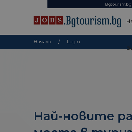
Bgtourism.bg
Н
Начало
Login
В
Най-новите р