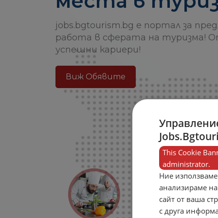
места в туриз
jobs.bgtourism.bg е портал за пре
работа в сферата на туризма! О
успешни кариери!
Виж Обявите
Управление
Jobs.Bgtour
This Cookie Bann
administrator.
Ние използваме
анализираме на
сайт от ваша ст
с друга информа