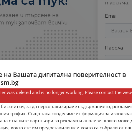
ма са тук!
туризма.
длагане и търсене на
Email
т тук започват всички
Парола
 на Вашата дигитална поверителност в
ism.bg
er was deleted and is no longer working. Please contact the webs
Запомни
 бисквитки, за да персонализираме съдържанието, рекламит
шия трафик. Също така споделяме информация за използва
рана с нашите партньори за реклама и анализи, които може
Нямате 
ция, която сте им предоставили или която са събрали от в