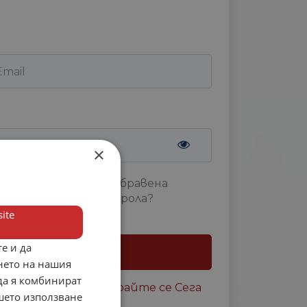
×
Забравена
парола?
ite
 ме
е и да
Вход
нето на нашия
 да я комбинират
акаунт ?
Регистрирайте се Сега
ашето използване