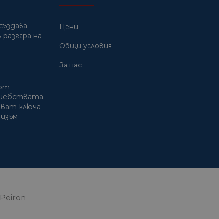
създава
Цени
 разгара на
Общи условия
За нас
 от
лшебствата
дават ключа
ризъм
Peiron