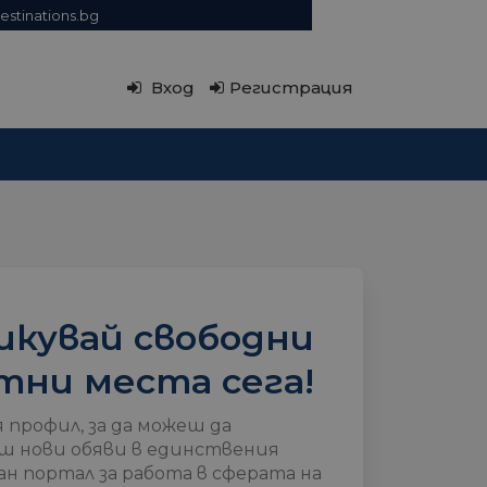
estinations.bg
Вход
Регистрация
икувай свободни
тни места сега!
я профил, за да можеш да
ш нови обяви в единствения
н портал за работа в сферата на