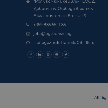
"Роял комюникейшън" ЕООД,
Добрич, пл. Свобода 8, хотел
България, етаж Е, офис 6
+359 885 55 11 85
jobs@bgtourism.bg
Понеделник-Петък: 08 - 18 ч.
All Ri