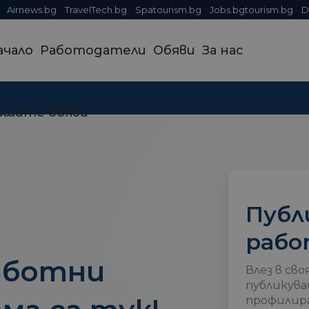
Airnews.bg
TravelTech.bg
Spatourism.bg
Jobs.bgtourism.bg
D
ачало
Работодатели
Обяви
За нас
ашите обяви
Публ
рабо
аботни
Влез в сво
публикува
профилира