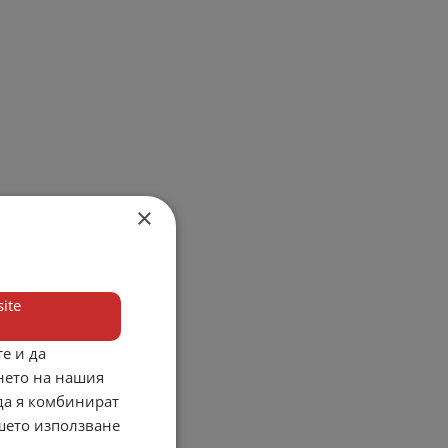
×
ite
е и да
нето на нашия
 да я комбинират
ашето използване