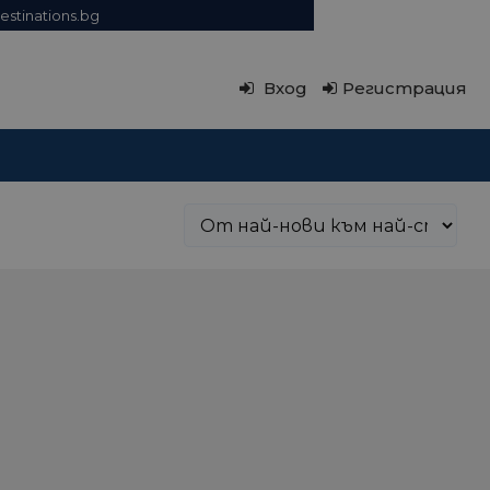
estinations.bg
Вход
Регистрация