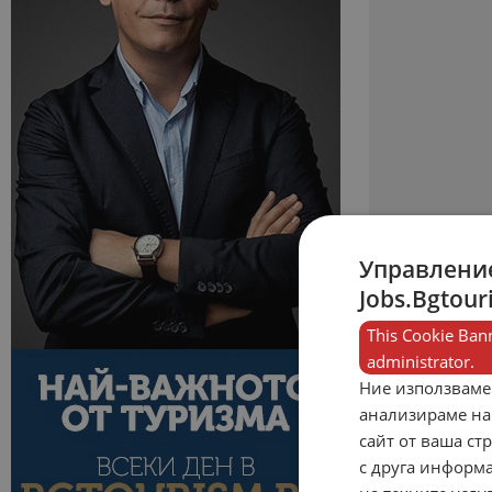
Управление
Jobs.Bgtour
This Cookie Bann
administrator.
Ние използваме
анализираме на
сайт от ваша ст
с друга информа