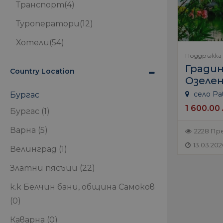
Транспорт
(4)
Туроператори
(12)
Хотели
(54)
Поддръжка
Градин
Country Location
Озеле
село Ра
Бургас
1 600.00 
Бургас
(1)
Варна
(5)
2228 Пр
13.03.202
Велинград
(1)
Златни пясъци
(22)
к.к Белчин бани, община Самоков
(0)
Каварна
(0)