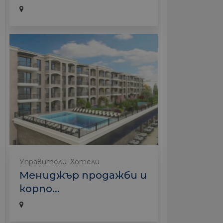
Управители
Хотели
Мениджър продажби и
корпо...