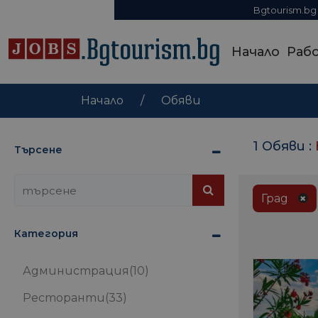
Bgtourism.bg
Начало
Раб
Начало
Обяви
1 Обяви :
Търсене
Град
Категория
Администрация
(10)
Ресторанти
(33)