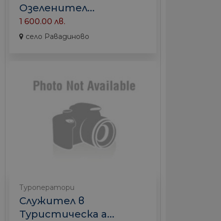
Озеленител...
1 600.00 лв.
село Равадиново
Туроператори
Служител в
Туристическа а...