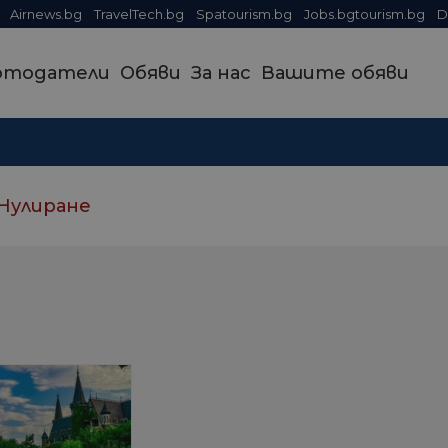
Airnews.bg
TravelTech.bg
Spatourism.bg
Jobs.bgtourism.bg
D
отодатели
Обяви
За нас
Вашите обяви
Нулиране