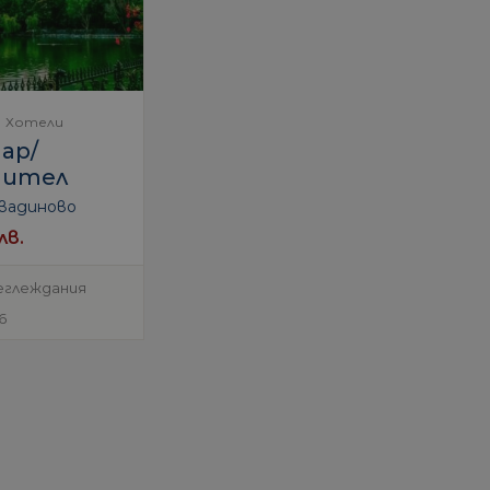
Хотели
ар/
нител
вадиново
лв.
еглеждания
6