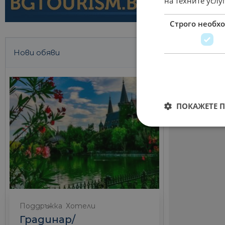
на техните услу
Строго необх
Нови обяви
ПОКАЖЕТЕ 
Поддръжка
Хотели
Градинар/