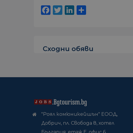
Facebook
Twitter
LinkedIn
Share
Сходни обяви
"Роял комюникейшън" ЕООД,
Добрич, пл. Свобода 8, хотел
България, етаж Е, офис 6