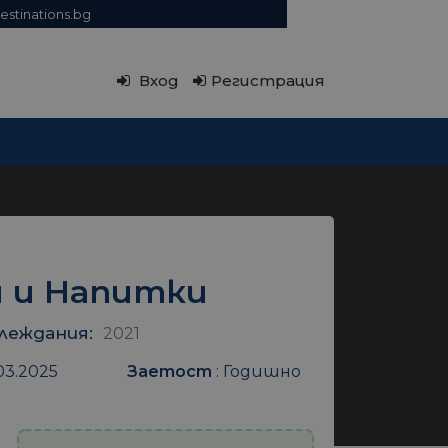
estinations.bg
Вход
Регистрация
 и Напитки
леждания:
2021
03.2025
Заетост
:
Годишно