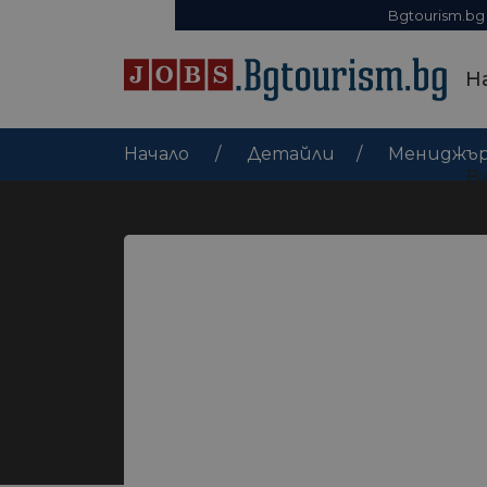
Bgtourism.bg
Н
Начало
Детайли
Мениджър
В