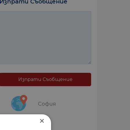
Изпрати Съобщение
Изпрати Съобщение
София
×