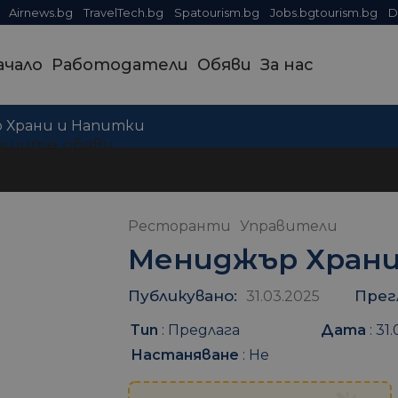
Airnews.bg
TravelTech.bg
Spatourism.bg
Jobs.bgtourism.bg
D
ачало
Работодатели
Обяви
За нас
 Храни и Напитки
ашите обяви
Ресторанти
Управители
Мениджър Храни
Публикувано:
Прег
31.03.2025
Тип
:
Предлага
Дата
:
31.
Настаняване
:
Не