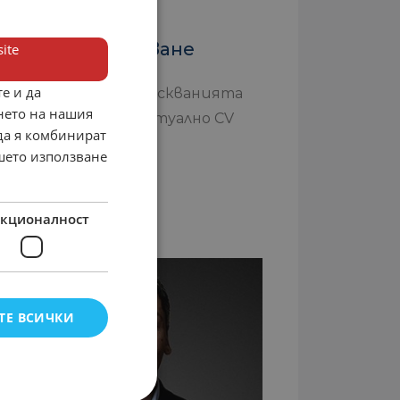
Съвети за
кандидатстване
ite
е и да
Прочетете изискванията
нето на нашия
Подгответе актуално CV
 да я комбинират
Свържете се с
ашето използване
работодателя
кционалност
ТЕ ВСИЧКИ