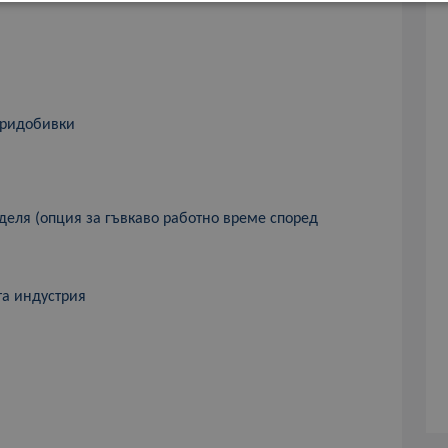
придобивки
деля (опция за гъвкаво работно време според
та индустрия