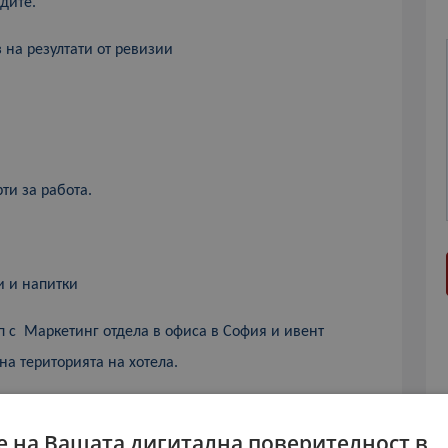
дите.
з
на
резултати от ревизии
ти за работа.
и и напитки
 с Маркетинг отдела в офиса в София и ивент
а територията на хотела.
готвачи и бармани.
 на Вашата дигитална поверителност в