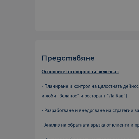
Представяне
Осн
овните отговорности включват:
·
Планира
не и контрол на
цялостната дейнос
и лоби “Зеланос” и ресторант “Ла Кав”)
·
Разработване и внедряване на стратегии за
·
Анализ на обратната връзка от клиенти и п