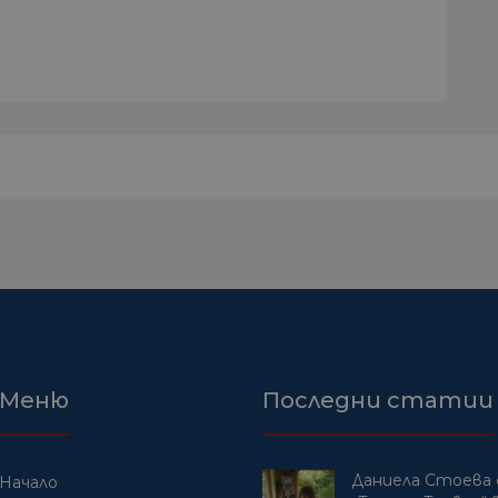
Меню
Последни статии
Даниела Стоева 
Начало