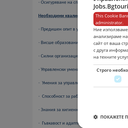
·
Осигуряване на спазване на здравни и бе
Jobs.Bgtour
This Cookie Bann
Необходими квалификации:
administrator.
Ние използваме
·
Предишен опит в управлението на храни и 
анализираме на
·
сайт от ваша ст
Висше образование в свързана област е пр
с друга информа
·
на техните услу
С
илни организационни умения и адаптивн
·
Строго необх
Управленски
умения
– организираност, точн
·
Умения за управление на бюджет и разход
·
Способност за работа под напрежение и в
·
Знания за хигиенни и безопасностни станд
ПОКАЖЕТЕ 
·
Гъвкавост и адаптивност към променящи се