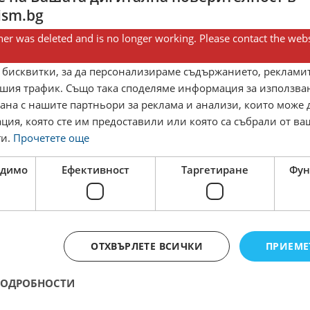
зопасни норми
ism.bg
er was deleted and is no longer working. Please contact the webs
 бисквитки, за да персонализираме съдържанието, рекламит
напитки.
шия трафик. Също така споделяме информация за използва
рана с нашите партньори за реклама и анализи, които може
едимство.
ция, която сте им предоставили или която са събрали от в
ги.
Прочетете още
ост
одимо
Ефективност
Таргетиране
Фун
ост, оперативност, самовзискателност
и.
земане на бързи решения.
ОТХВЪРЛЕТЕ ВСИЧКИ
ПРИЕМЕ
арти.
ПОДРОБНОСТИ
 обстоятелства.