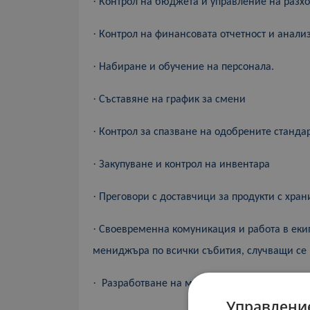
·
Контрол на бюджета и управление на разхо
·
Контрол
на
финансовата отчетност и анали
·
Набиране и о
бучение на персонала.
·
Съставяне на график за смени
·
Контрол за спазване на одобрените стандар
·
Закупуване и контрол на инвентара
·
Преговори с доставчици за продукти с хран
·
Своевременна комуникация и работа в екип
мениджъра по всички събития, случващи се н
·
Разработване на менюта и координация с 
Управление