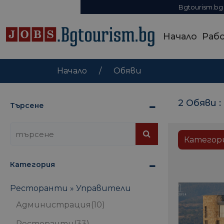
Bgtourism.bg
Начало
Раб
Начало
Обяви
2 Обяви :
Търсене
Категор
Категория
Ресторанти » Управители
Администрация
(10)
Ресторанти
(33)