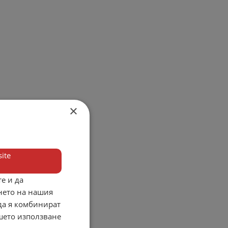
×
ite
е и да
нето на нашия
 да я комбинират
ашето използване