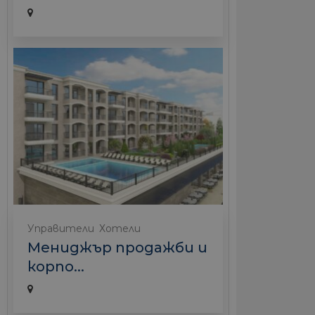
Управители
Хотели
Мениджър продажби и
корпо...