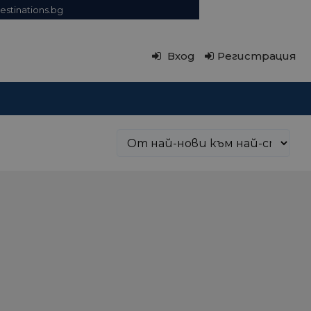
estinations.bg
Вход
Регистрация