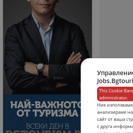
Управление
Jobs.Bgtour
This Cookie Bann
administrator.
Ние използваме
анализираме на
сайт от ваша ст
с друга информа