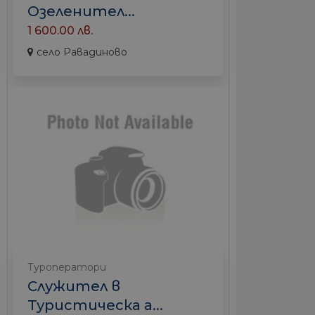
Озеленител...
1 600.00 лв.
село Равадиново
Туроператори
Служител в
Туристическа а...