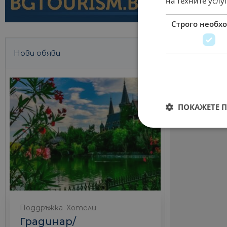
на техните услу
Строго необх
Нови обяви
ПОКАЖЕТЕ 
Поддръжка
Хотели
Градинар/