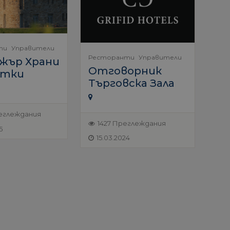
ти
Управители
Ресторанти
Управители
жър Храни
Отговорник
итки
Търговска Зала
еглеждания
1427 Преглеждания
5
15.03.2024