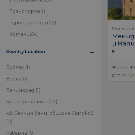
Транспорт
(4)
Туроператори
(12)
Ресторан
Хотели
(54)
Менид
и Нап
Country Location
2026 Пр
Бургас
(1)
31.03.202
Варна
(5)
Велинград
(1)
Златни пясъци
(22)
к.к Белчин бани, община Самоков
(0)
Каварна
(0)