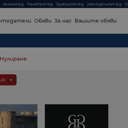
Airnews.bg
TravelTech.bg
Spatourism.bg
Jobs.bgtourism.bg
D
отодатели
Обяви
За нас
Вашите обяви
Нулиране
ия