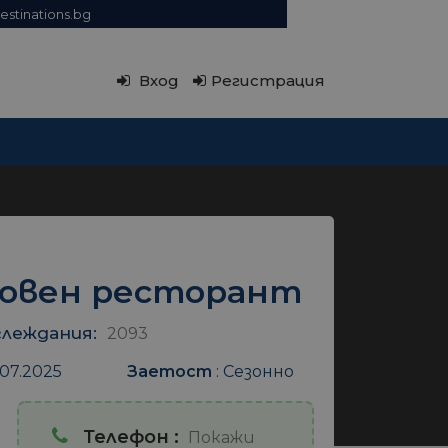
estinations.bg
Вход
Регистрация
новен ресторант
леждания:
2093
07.2025
Заетост
:
Сезонно
Телефон :
Покажи