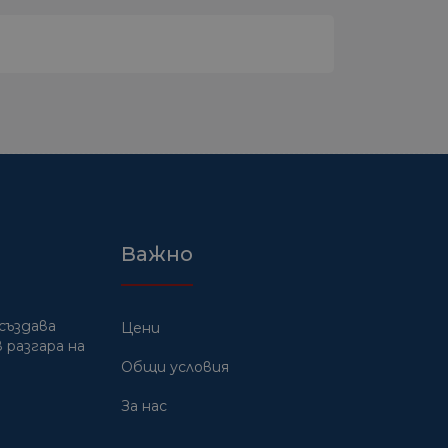
Важно
създава
Цени
 разгара на
Общи условия
За нас