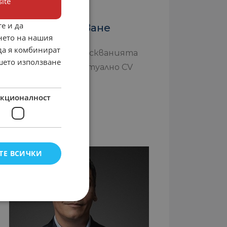
ite
Съвети за
е и да
кандидатстване
нето на нашия
 да я комбинират
Прочетете изискванията
ашето използване
Подгответе актуално CV
Свържете се с
работодателя
кционалност
ТЕ ВСИЧКИ