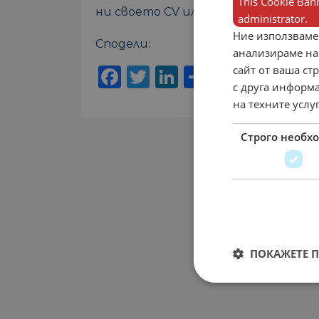
This Cookie Bann
ни своето CV или се обади на посо
administrator.
Ние използваме
Сподели:
анализираме на
сайт от ваша ст
Facebook
Twitter
LinkedIn
Share
с друга информа
на техните услу
Строго необх
ПОКАЖЕТЕ 