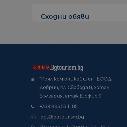
Сходни обяви
"Роял комюникейшън" ЕООД,
Добрич, пл. Свобода 8, хотел
България, етаж Е, офис 6
+359 885 55 11 85
jobs@bgtourism.bg