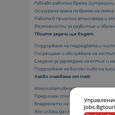
Гъвкаво работно време (сутрешни 
Осигурена храна по време на смяна
Работа в приятна атмосфера и сп
Възможности за развитие и обуче
Твоите задачи ще бъдат:
Поддържане на подредбата и чист
Посрещане и обслужване на гостит
Следене за зареждане на ястия и 
Поддържане на високо ниво на хиги
Какво очакваме от теб:
Комуникативност, енергичност и
Предишен опит е предимство, но 
Управление
Владеенето на чужд език (английск
Jobs.Bgtour
Ако искаш да станеш част от екип