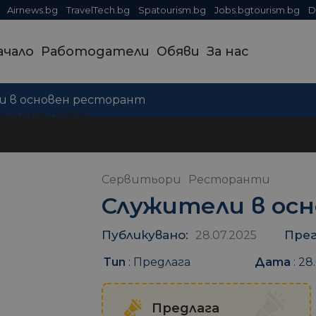
Airnews.bg
TravelTech.bg
Spatourism.bg
Jobs.bgtourism.bg
D
ачало
Работодатели
Обяви
За нас
и в основен ресторант
ашите обяви
Сервитьори
Ресторанти
Служители в ос
Публикувано:
Прег
28.07.2025
Тип
:
Предлага
Дата
:
28.
Предлага