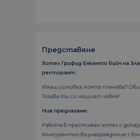
Представяне
Хотел Грифид Енканто Бийч на Зл
ресторант.
Имаш усмивка, която пленява? Оби
Тогава ти си нашият човек!
Ние предлагаме:
Работа в престижен хотел с доказ
Конкурентно възнаграждение + бо