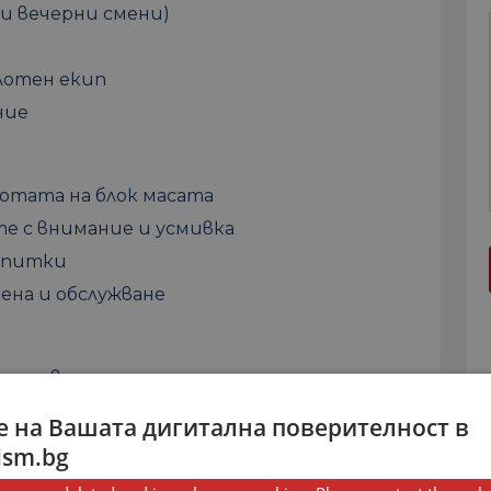
и вечерни смени)
лотен екип
ние
отата на блок масата
е с внимание и усмивка
напитки
ена и обслужване
 отговорност
не е задължителен
 на Вашата дигитална поверителност в
и, немски или френски) е плюс
ism.bg
а на хотел Грифид Енканто Бийч, изпрати