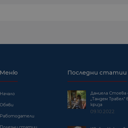
Меню
Последни статии
Даниела Стоева 
Начало
„Тандем Травел“ в
криза
Обяви
09.10.2022
Работодатели
Полезни статии