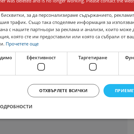
er was deleted and is no longer working. Please contact the webs
чения телефон.
 бисквитки, за да персонализираме съдържанието, рекламит
шия трафик. Също така споделяме информация за използва
рана с нашите партньори за реклама и анализи, които може
ция, която сте им предоставили или която са събрали от в
ги.
Прочетете още
одимо
Ефективност
Таргетиране
Фун
ОТХВЪРЛЕТЕ ВСИЧКИ
ПРИЕМЕ
ПОДРОБНОСТИ