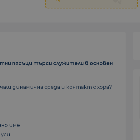
атни пясъци търси служители в основен
чаш динамична среда и контакт с хора?
ано име
нуси