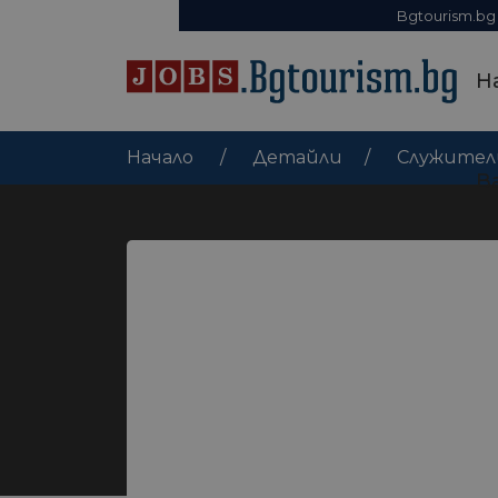
Bgtourism.bg
Н
Начало
Детайли
Служител
В