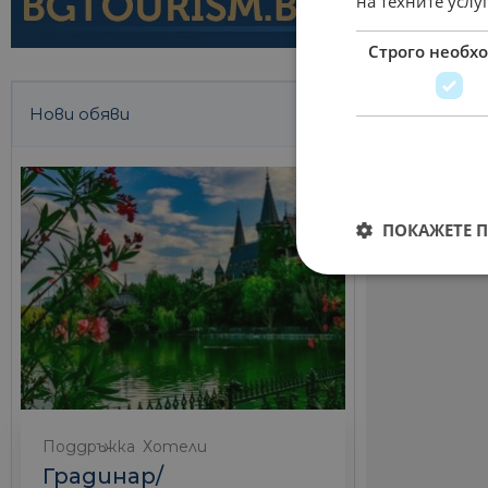
на техните услу
Строго необх
Нови обяви
ПОКАЖЕТЕ 
Поддръжка
Хотели
Градинар/