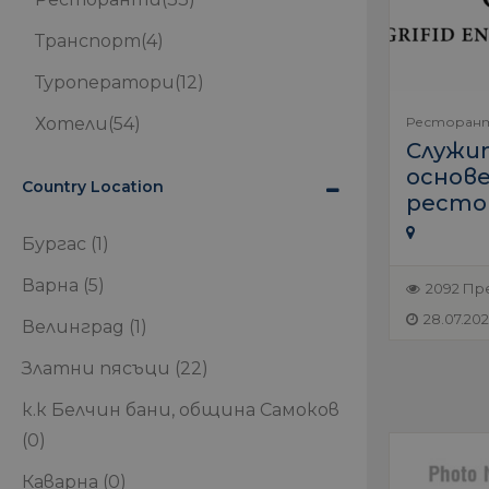
Транспорт
(4)
Туроператори
(12)
Ресторан
Хотели
(54)
Служи
основ
Country Location
ресто
Бургас
(1)
Варна
(5)
2092 Пр
28.07.20
Велинград
(1)
Златни пясъци
(22)
к.к Белчин бани, община Самоков
(0)
Каварна
(0)