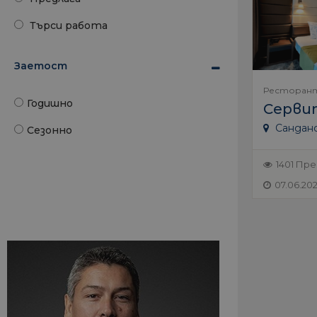
Търси работа
Заетост
Ресторан
Годишно
Серви
Сандан
Сезонно
1401 Пр
07.06.20