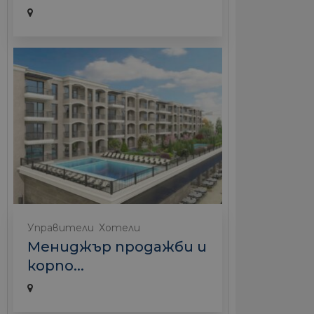
Управители
Хотели
Мениджър продажби и
корпо...