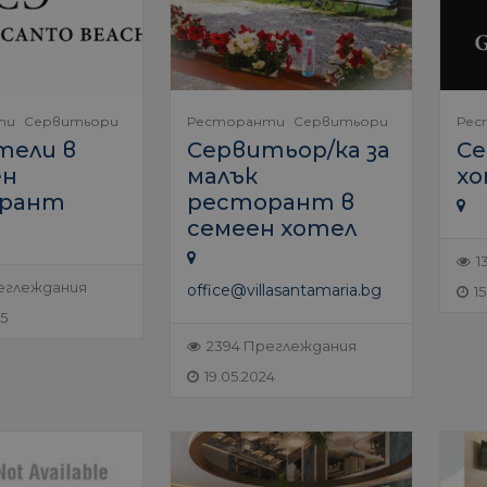
ти
Сервитьори
Ресторанти
Сервитьори
Рес
тели в
Сервитьор/ка за
Се
ен
малък
хо
рант
ресторант в
семеен хотел
1
еглеждания
office@villasantamaria.bg
1
25
2394 Преглеждания
19.05.2024