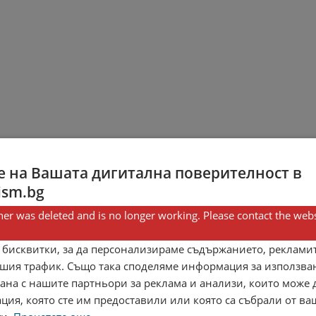
 на Вашата дигитална поверителност в
ism.bg
er was deleted and is no longer working. Please contact the webs
 бисквитки, за да персонализираме съдържанието, рекламит
шия трафик. Също така споделяме информация за използва
рана с нашите партньори за реклама и анализи, които може
ция, която сте им предоставили или която са събрали от в