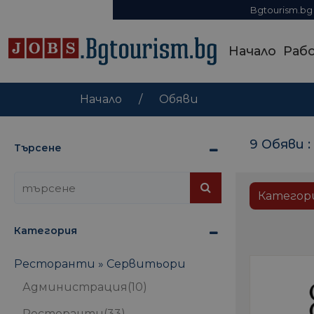
Bgtourism.bg
Начало
Раб
Начало
Обяви
9 Обяви :
Търсене
Категор
Категория
Ресторанти » Сервитьори
Администрация
(10)
Ресторанти
(33)