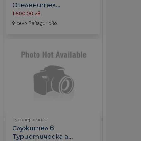
Озеленител...
1 600.00 лв.
село Равадиново
Туроператори
Служител в
Туристическа а...