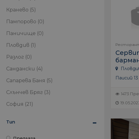
Кранево
(5)
Пампорово
(0)
Паничище
(0)
Пловдив
(1)
Ресторан
Серви
Разлог
(0)
барман
Сандански
(4)
Пловдив
Паисий 13
Сапарева Баня
(5)
Слънчев Бряг
(3)
1473 Пр
19.05.202
София
(21)
Тип
Предлага