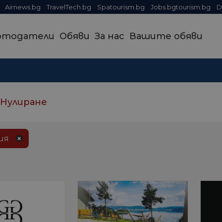
Airnews.bg
TravelTech.bg
Spatourism.bg
Jobs.bgtourism.bg
D
отодатели
Обяви
За нас
Вашите обяви
Нулиране
ия