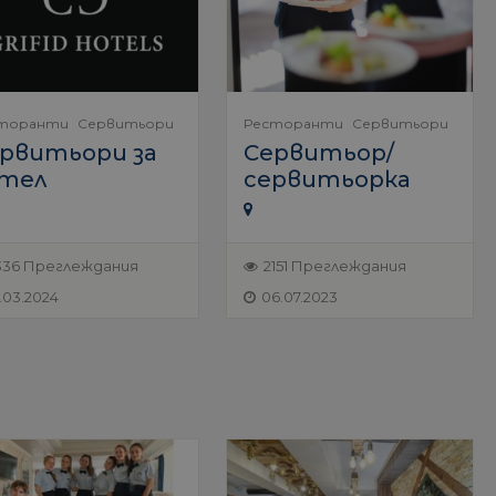
торанти
Сервитьори
Ресторанти
Сервитьори
рвитьори за
Сервитьор/
тел
сервитьорка
336 Преглеждания
2151 Преглеждания
5.03.2024
06.07.2023