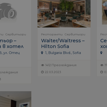
ти
Сервитьори
Ресторанти
Сервитьори
Рес
тьор –
Waiter/Waitress –
Се
 в хотел
Hilton Sofia
хо
, ул. Отец
1, Bulgaria Blvd., Sofia
1412 Преглеждания
1
22.03.2023
0
еглеждания
3