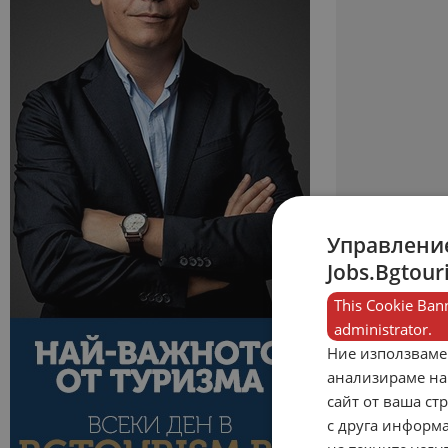
Управление
Jobs.Bgtour
This Cookie Bann
administrator.
Ние използваме
анализираме на
сайт от ваша ст
с друга информа