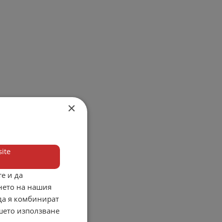
×
ite
е и да
нето на нашия
 да я комбинират
ашето използване