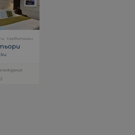
ти
Сервитьори
тьори
ски
еглеждания
22