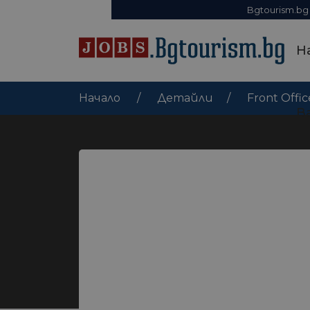
Bgtourism.bg
Н
Начало
Детайли
Front Offic
В