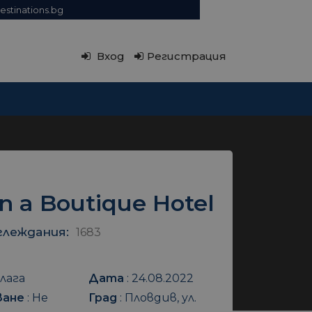
estinations.bg
Вход
Регистрация
in a Boutique Hotel
глеждания:
1683
лага
Дата
:
24.08.2022
ване
:
Не
Град
:
Пловдив, ул.