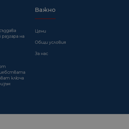
Важно
създава
Цени
 разгара на
Общи условия
За нас
 от
лшебствата
дават ключа
ризъм