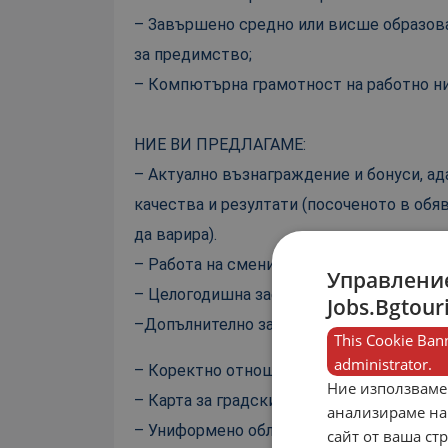
– Завършено средно или висше образов
за предимство;
– Компютърна грамотност на работно ни
НИЕ ВИ ПРЕДЛАГАМЕ:
– Актуално възнаграждение и бонуси, а
качества и резултати (посоченото в обя
да варира).
– Работа на смени по график в интервала
Управление
– Целогодишна заетост на трудов догово
Jobs.Bgtour
–
Допълнително заплащане за положен и
This Cookie Bann
administrator.
– Коректно отношение;
Ние използваме
– Карта за градски транспорт;
анализираме на
– Униформено облекло;
сайт от ваша ст