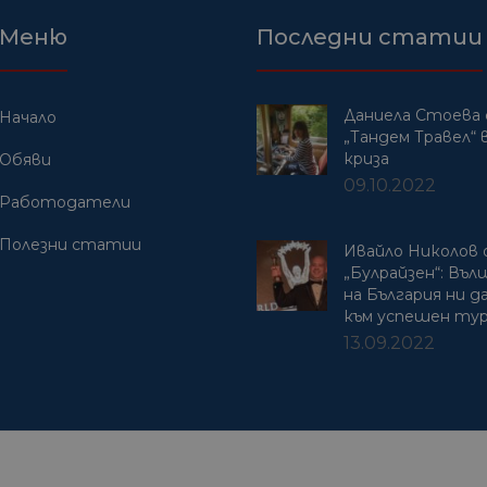
Меню
Последни статии
Даниела Стоева 
Начало
„Тандем Травел“ в
криза
Обяви
09.10.2022
Работодатели
Полезни статии
Ивайло Николов
„Булрайзен“: Въ
на България ни 
към успешен ту
13.09.2022