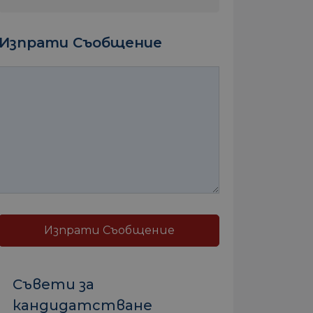
Изпрати Съобщение
Изпрати Съобщение
Съвети за
кандидатстване