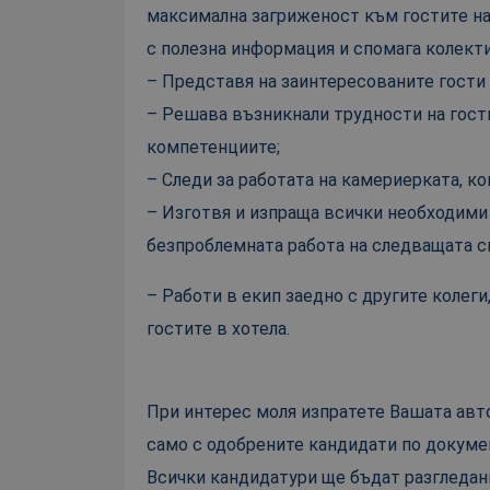
максимална загриженост към гостите на
с полезна информация и спомага колект
– Представя на заинтересованите гости
– Решава възникнали трудности на гости
компетенциите;
– Следи за работата на камериерката, ког
– Изготвя и изпраща всички необходими 
безпроблемната работа на следващата с
– Работи в екип заедно с другите колеги
гостите в хотела.
При интерес моля изпратете Вашата авт
само с одобрените кандидати по докуме
Всички кандидатури ще бъдат разгледан