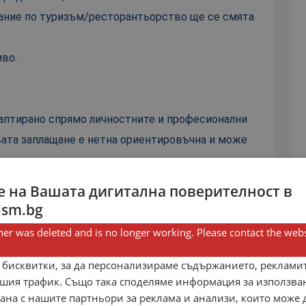
ание по туризъм/ресторантьорство ще се смята
во.
даптирано спрямо личностните и професионални
вата заплащане е нетна ориентировъчна и може
 между 7:00 и 23:00 според заетостта в хотела;
 на Вашата дигитална поверителност в
р с осигуровки;
ism.bg
звънреден труд;
er was deleted and is no longer working. Please contact the webs
 бисквитки, за да персонализираме съдържанието, рекламит
шия трафик. Също така споделяме информация за използва
рана с нашите партньори за реклама и анализи, които може