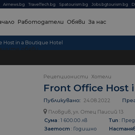
Airnews.bg
TravelTech.bg
Spatourism.bg
Jobs.bgtourism.bg
D
ачало
Работодатели
Обяви
За нас
e Host in a Boutique Hotel
ашите обяви
Рецепционисти
Хотели
Front Office Host 
Публикувано:
Пре
24.08.2022
Пловдив, ул. Отец Паисий 13
Сума
:
1 600.00 лв
Тип
:
Пред
Заетост
:
Годишно
Настаня