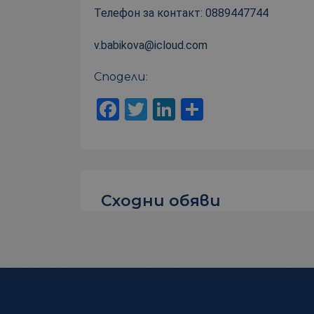
Телефон за контакт: 0889447744
v.babikova@icloud.com
Сподели:
Facebook
Twitter
LinkedIn
Share
Сходни обяви