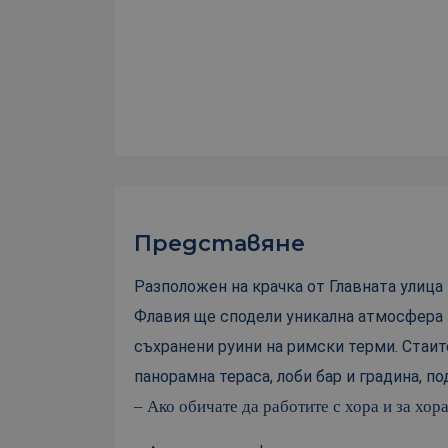
Представяне
Разположен на крачка от Главната улица
Флавия ще сподели уникална атмосфера и
съхранени руини на римски терми. Стаит
панорамна тераса, лоби бар и градина, п
– Ако обичате да работите с хора и за хора