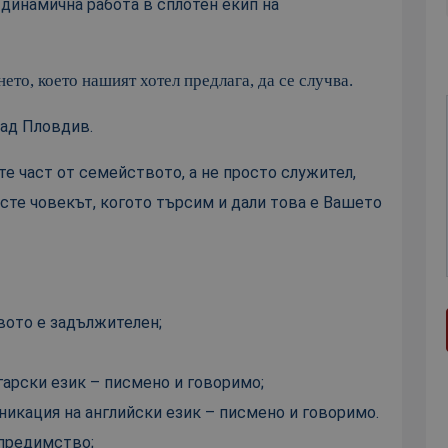
динамична работа в сплотен екип на
ето, което нашият хотел предлага, да се случва.
рад Пловдив.
те част от семейството, а не просто служител,
 сте човекът, когото търсим и дали това е Вашето
вото е задължителен;
гарски език – писмено и говоримо;
икация на английски език – писмено и говоримо.
 предимство;