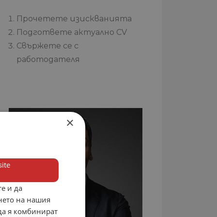
Прочетете изискванията
Подгответе актуално CV
Свържете се с
работодателя
×
ite
е и да
нето на нашия
 да я комбинират