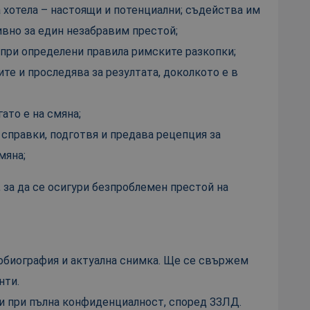
 хотела – настоящи и потенциални; съдейства им
ивно за един незабравим престой;
 при определени правила римските разкопки;
те и проследява за резултата, доколкото е в
ато е на смяна;
справки, подготвя и предава рецепция за
мяна;
, за да се осигури безпроблемен престой на
обиография и актуална снимка. Ще се свържем
нти.
и при пълна конфиденциалност, според ЗЗЛД.