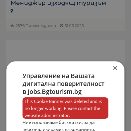
Мениджър изходящ туризъм
2976 Преглеждания
31.03.2025
×
Управление на Вашата
дигитална поверителност
в Jobs.Bgtourism.bg
This Cookie Banner was deleted and is
no longer working. Please contact the
website administrator.
Ние използваме бисквитки, за да
персонализираме съдържанието,