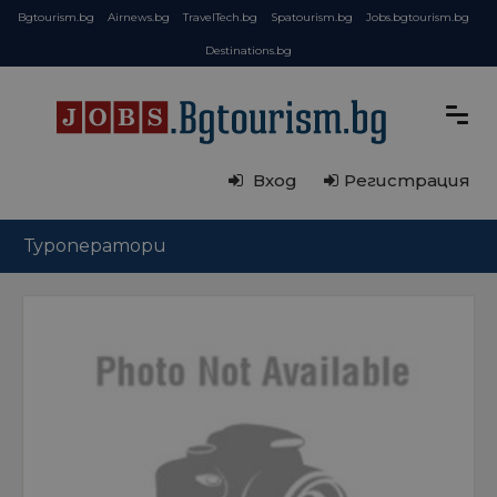
Bgtourism.bg
Airnews.bg
TravelTech.bg
Spatourism.bg
Jobs.bgtourism.bg
Destinations.bg
Вход
Регистрация
Туроператори