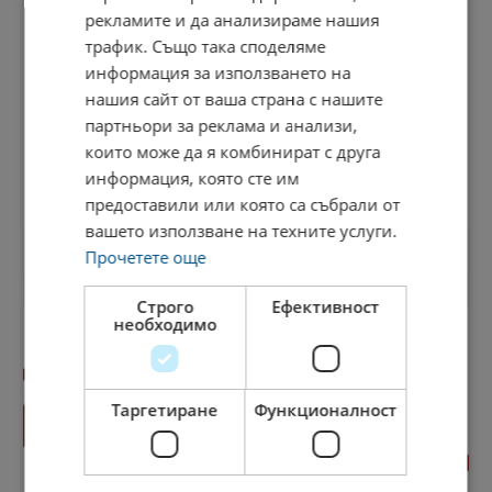
рекламите и да анализираме нашия
трафик. Също така споделяме
информация за използването на
нашия сайт от ваша страна с нашите
партньори за реклама и анализи,
Туроператори
които може да я комбинират с друга
Служител в отдел „Резервации“
информация, която сте им
предоставили или която са събрали от
вашето използване на техните услуги.
2698 Преглеждания
24.03.2025
Прочетете още
Строго
Ефективност
необходимо
Таргетиране
Функционалност