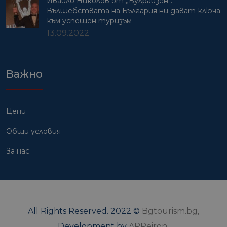
Ивайло Николов от „Булрайзен“:
Вълшебствата на България ни дават ключа
към успешен туризъм
13.09.2022
Важно
Цени
Общи условия
За нас
All Rights Reserved. 2022 ©
Bgtourism.bg,
Development by
APPeiron