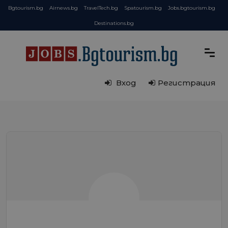
Bgtourism.bg
Airnews.bg
TravelTech.bg
Spatourism.bg
Jobs.bgtourism.bg
Destinations.bg
Вход
Регистрация