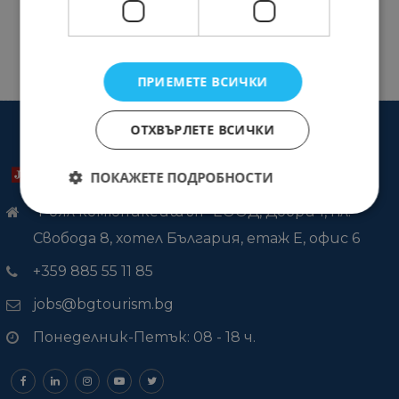
ПРИЕМЕТЕ ВСИЧКИ
ОТХВЪРЛЕТЕ ВСИЧКИ
ПОКАЖЕТЕ ПОДРОБНОСТИ
"Роял комюникейшън" ЕООД, Добрич, пл.
Свобода 8, хотел България, етаж Е, офис 6
+359 885 55 11 85
jobs@bgtourism.bg
Понеделник-Петък: 08 - 18 ч.