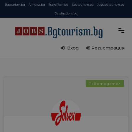
Bgtourism.bg
Airnews.bg
TravelTech.bg
Spatourism.bg
Jobs.bgtourism.bg
Destinations.bg
Вход
Регистрация
Работодател