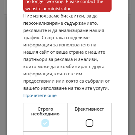
no longer working. Please contact the
Изпрати Съобщение
website administrator.
Ние използваме бисквитки, за да
персонализираме съдържанието,
рекламите и да анализираме нашия
трафик. Също така споделяме
информация за използването на
нашия сайт от ваша страна с нашите
партньори за реклама и анализи,
които може да я комбинират с друга
информация, която сте им
TA Solvex
предоставили или която са събрали от
вашето използване на техните услуги.
Прочетете още
Туроператори
Мениджър изходящ
Строго
Ефективност
туризъм
необходимо
31.03.2025
ВИЖ