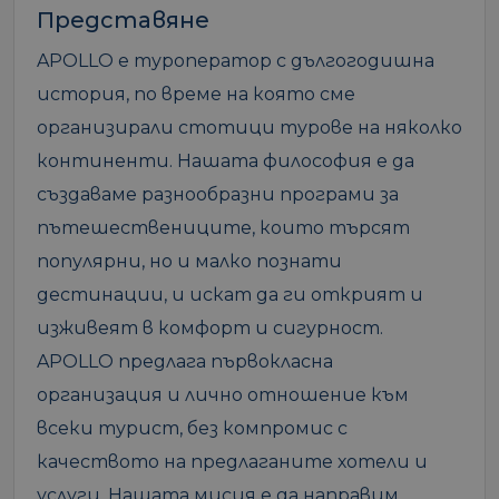
Представяне
APOLLO е туроператор с дългогодишна
история, по време на която сме
организирали стотици турове на няколко
континенти. Нашата философия е да
създаваме разнообразни програми за
пътешествениците, които търсят
популярни, но и малко познати
дестинации, и искат да ги открият и
изживеят в комфорт и сигурност.
APOLLO предлага първокласна
организация и лично отношение към
всеки турист, без компромис с
качеството на предлаганите хотели и
услуги. Нашата мисия е да направим