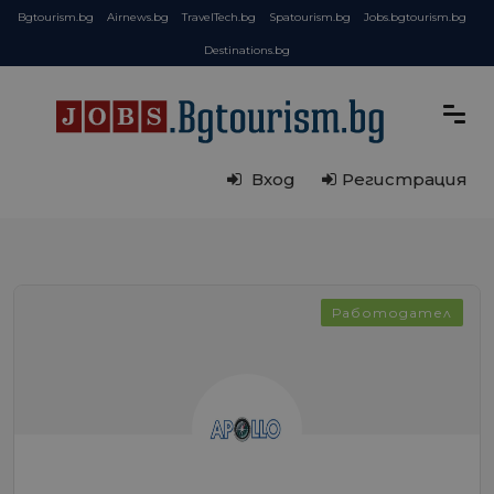
Bgtourism.bg
Airnews.bg
TravelTech.bg
Spatourism.bg
Jobs.bgtourism.bg
Destinations.bg
Вход
Регистрация
Работодател