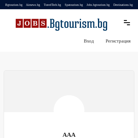
Bgtourism.bg
Airnews.bg
TravelTech.bg
Spatourism.bg
Jobs.bgtourism.bg
Destinations.bg
Вход
Регистрация
AAA