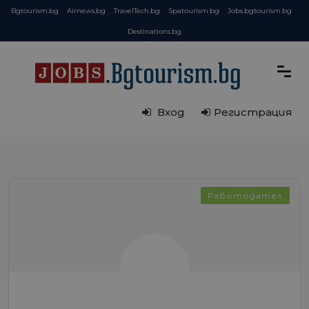
Bgtourism.bg
Airnews.bg
TravelTech.bg
Spatourism.bg
Jobs.bgtourism.bg
Destinations.bg
Вход
Регистрация
Работодател