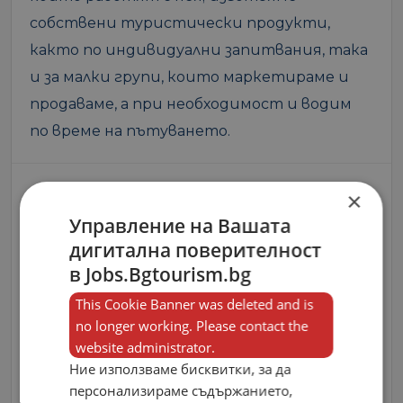
собствени туристически продукти,
както по индивидуални запитвания, така
и за малки групи, които маркетираме и
продаваме, а при необходимост и водим
по време на пътуването.
×
Контакти
Управление на Вашата
дигитална поверителност
в Jobs.Bgtourism.bg
This Cookie Banner was deleted and is
no longer working. Please contact the
website administrator.
Ние използваме бисквитки, за да
персонализираме съдържанието,