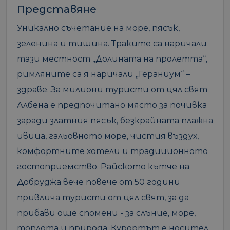
Представяне
Уникално съчетание на море, пясък,
зеленина и тишина. Траките са наричали
тази местност „Долината на пролетта“,
римляните са я наричали „Гераниум“ –
здраве. За милиони туристи от цял свят
Албена е предпочитано място за почивка
заради златния пясък, безкрайната плажна
ивица, гальовното море, чистия въздух,
комфортните хотели и традиционното
гостоприемство. Райското кътче на
Добруджа вече повече от 50 години
привлича туристи от цял свят, за да
прибави още спомени - за слънце, море,
топлота и природа. Курортът е носител