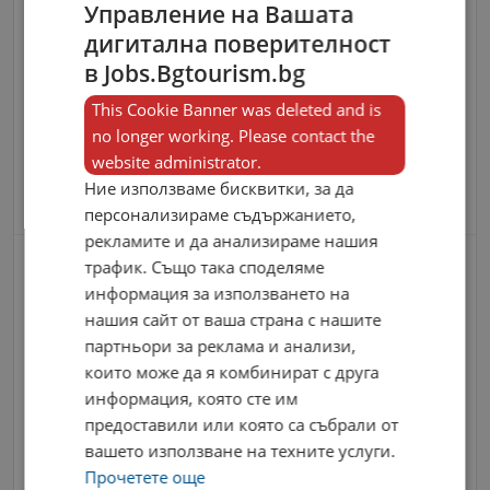
Управление на Вашата
Дружеството има разработена, внедрена
дигитална поверителност
и поддържана Интегрирана система за
в Jobs.Bgtourism.bg
управление на качеството и околната
This Cookie Banner was deleted and is
среда, съответстваща на изискванията
no longer working. Please contact the
website administrator.
на международните стандарти БДС EN
Ние използваме бисквитки, за да
ISO 9001:2015 и БДС EN ISO 14001:2015.
персонализираме съдържанието,
рекламите и да анализираме нашия
трафик. Също така споделяме
Контакти
информация за използването на
нашия сайт от ваша страна с нашите
партньори за реклама и анализи,
които може да я комбинират с друга
информация, която сте им
предоставили или която са събрали от
вашето използване на техните услуги.
Прочетете още