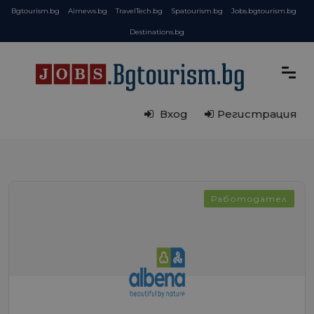
Bgtourism.bg
Airnews.bg
TravelTech.bg
Spatourism.bg
Jobs.bgtourism.bg
Destinations.bg
Вход
Регистрация
Работодател