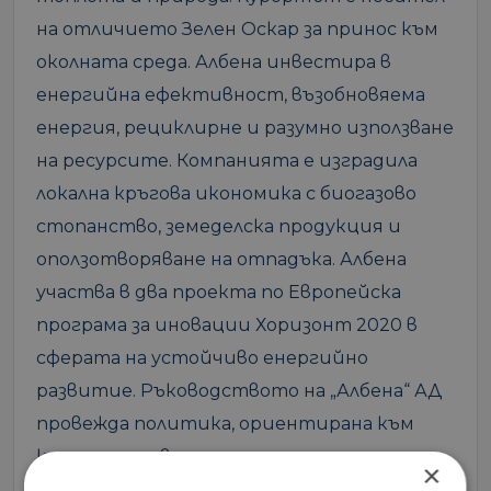
на отличието Зелен Оскар за принос към
околната среда. Албена инвестира в
енергийна ефективност, възобновяема
енергия, рециклирне и разумно използване
на ресурсите. Компанията е изградила
локална кръгова икономика с биогазово
стопанство, земеделска продукция и
оползотворяване на отпадъка. Албена
участва в два проекта по Европейска
програма за иновации Хоризонт 2020 в
сферата на устойчиво енергийно
развитие. Ръководството на „Албена“ АД
провежда политика, ориентирана към
клиентите, в изпълнение на
×
поставените мисия, визия и цели.