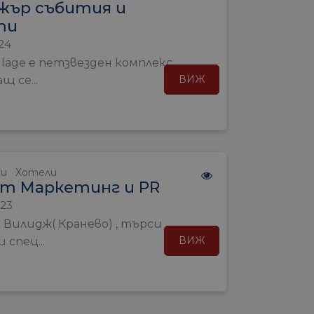
жър събития и
ти
24
llage е петзвезден комплекс
ВИЖ
щ се...
ли
Хотели
рт Маркетинг и PR
023
 Вилидж( Кранево) , търси
ВИЖ
 спец...