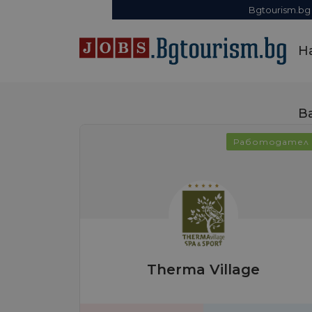
Bgtourism.bg
Н
В
Работодател
Therma Village