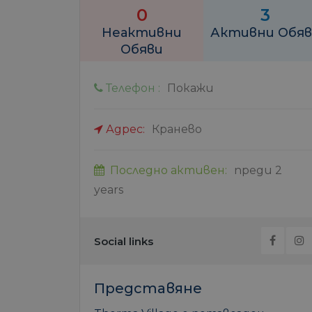
0
3
Неактивни
Активни Обяв
Обяви
Телефон :
Покажи
Адрес:
Кранево
Последно активен:
преди 2
years
Social links
Представяне