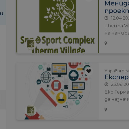
Менид
проек
и
12.04.20
Therma Vi
на намира
Therma Village
Управите
Експе
23.08.2
Еко Терма
да назначи
Therma Village