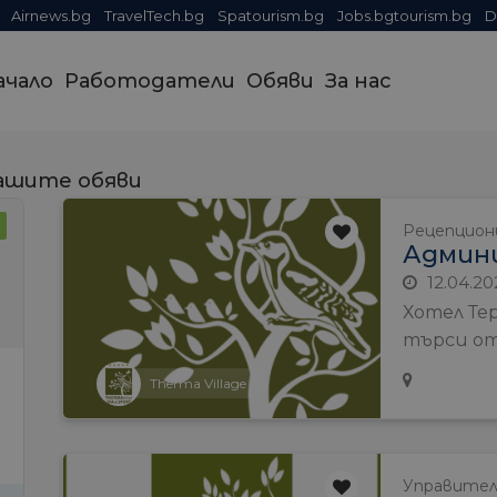
Airnews.bg
TravelTech.bg
Spatourism.bg
Jobs.bgtourism.bg
D
ачало
Работодатели
Обяви
За нас
ашите обяви
Рецепцио
Админ
12.04.20
Хотел Тер
търси отг
Therma Village
Управите