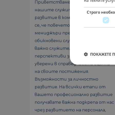
на техните услу
Приветстваме желанието на
нашите служители за кариерно
Строго необх
развитие в компанията. Гордеем
се, че повечето от нашите
мениджъри преди това са били
обикновени служители. За нас е
важно служителите да виждат
ПОКАЖЕТЕ 
перспективи за развитие и да са
уверени в справедливата оценка
на своите постижения.
Възможности за личностно
развитие. На всички етапи от
вашето професионално развитие
получавате важна подкрепа от нас
чрез развитието на персонала,