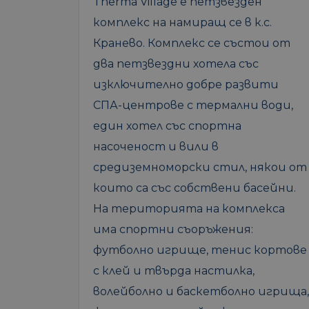
Therma Village е петзвезден
комплекс на намиращ се в к.с.
Кранево. Комплекс се състои от
два петзвездни хотела със
изключително добре развити
СПА-центрове с термални води,
един хотел със спортна
насоченост и вили в
средиземноморски стил, някои от
които са със собствени басейни.
На територията на комплекса
има спортни съоръжения:
футболно игрище, тенис кортове
с клей и твърда настилка,
волейболно и баскетболно игрища,