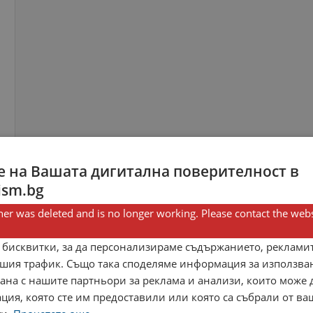
 на Вашата дигитална поверителност в
ism.bg
er was deleted and is no longer working. Please contact the webs
 бисквитки, за да персонализираме съдържанието, рекламит
шия трафик. Също така споделяме информация за използва
рана с нашите партньори за реклама и анализи, които може
ция, която сте им предоставили или която са събрали от в