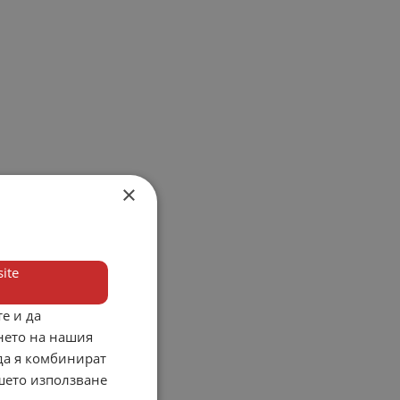
×
ite
е и да
нето на нашия
 да я комбинират
ашето използване