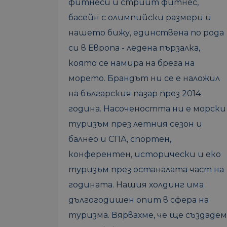
фитнеси и стрийт фитнес,
басейн с олимпийски размери и
нашето бижу, единствена по рода
си в Европа - ледена пързалка,
която се намира на брега на
морето. Брандът ни се е наложил
на българския пазар през 2014
година. Насочеността ни е морски
туризъм през летния сезон и
балнео и СПА, спортен,
конферентен, исторически и еко
туризъм през останалата част на
годината. Нашия холдинг има
дългогодишен опит в сфера на
туризма. Вярвахме, че ще създадем