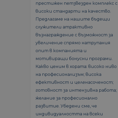
престижен петзвезден комплекс с
високи стандарти на качество.
Предлагаме на нашите бъдещи
служители атрактивно
възнаграждение с възможност за
увеличение спрямо натрупания
опит в компанията и
мотивиращи бонусни програми.
Какво ценим в хората: високо ниво
на професионализъм; висока
ефективност и целенасоченост;
готовност за интензивна работа;
желание за професионално
развитие. Убедени сме, че
индивидуалността на всеки