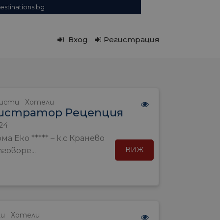
estinations.bg
Вход
Регистрация
нисти
Хотели
истратор Рецепция
24
ма Еко ***** – к.с Кранево
ВИЖ
оворе...
ли
Хотели