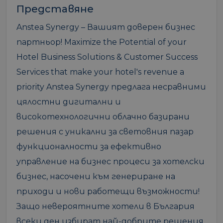
Представяне
Anstea Synergy – Вашият доверен бизнес
партньор! Maximize the Potential of your
Hotel Business Solutions & Customer Success
Services that make your hotel's revenue a
priority Anstea Synergy предлага несравними
цялостни дигитални и
високотехнологични облачно базирани
решения с уникални за световния пазар
функционалности за ефективно
управление на бизнес процеси за хотелски
бизнес, насочени към генериране на
приходи и нови работещи възможности!
Защо невероятните хотели в България
всеки ден избират най-добрите решения