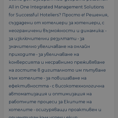
All in One Integrated Management Solutions
for Successful Hoteliers? Просто е! Решения,
създадени от хотелиери за хотелиери, с
неограничени възможности и динамика: •
за изключителни резултати • за
значително увеличаване на онлайн
приходите • за увеличаване на
конверсията и несравнимо преживяване
на гостите в дигиталното им пътуване
към хотелите • за повишаване на
ефективността • с високотехнологична
автоматизация и оптимизация на
работните процеси за Екипите на
хотелите • осигуряващи проактивен и
ориентиран към успехи екип,