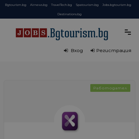
Bgtourism.bg
Airnews.bg
TravelTech.bg
Spatourism.bg
Jobs.bgtourism.bg
Destinations.bg
Вход
Регистрация
Работодател