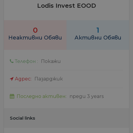
Lodis Invest EOOD
0
1
Неактивни Обяви
Активни Обяви
Телефон :
Покажи
Адрес:
Пазарджик
Последно активен:
преди 3 years
Social links