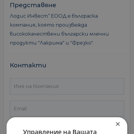
Представяне
Лодис Инвест“ ЕООД е бълграска
компания, която произвежда
висококачествени български млечни
продукти "Лакрима" и "Фрезко".
Контакти
×
Управление на Вашата