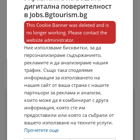
дигитална поверителност
в Jobs.Bgtourism.bg
This Cookie Banner was deleted and is
no longer working. Please contact the
website administrator.
Ние използваме бисквитки, за да
персонализираме съдържанието,
Съгласен съм с
Terms and Policy
рекламите и да анализираме нашия
трафик. Също така споделяме
Изпрати Съобщение
информация за използването на
нашия сайт от ваша страна с нашите
партньори за реклама и анализи,
които може да я комбинират с друга
информация, която сте им
предоставили или която са събрали от
вашето използване на техните услуги.
Прочетете още
Lodis Invest EOOD