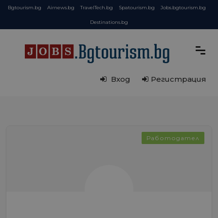
Bgtourism.bg
Airnews.bg
TravelTech.bg
Spatourism.bg
Jobs.bgtourism.bg
Destinations.bg
Вход
Регистрация
Работодател