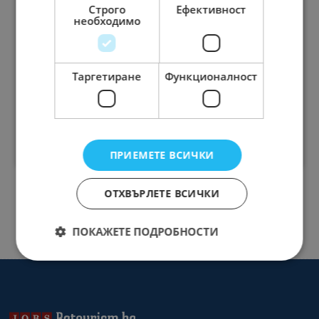
Строго
Ефективност
необходимо
Готвачи
Ресторанти
Главен готвач за
вътрешно ведомствено
Таргетиране
Функционалност
заведение
09.05.2023
гр.Пазарджик ул.Царица Йоанна 29
ВИЖ
ПРИЕМЕТЕ ВСИЧКИ
ОТХВЪРЛЕТЕ ВСИЧКИ
ПОКАЖЕТЕ ПОДРОБНОСТИ