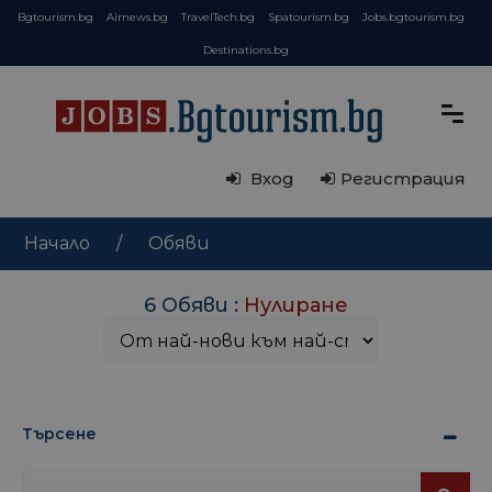
Bgtourism.bg
Airnews.bg
TravelTech.bg
Spatourism.bg
Jobs.bgtourism.bg
Destinations.bg
Вход
Регистрация
Начало
Обяви
6 Обяви :
Нулиране
Търсене