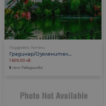
Поддръжка
Хотели
Градинар/Озеленител...
1 600.00 лв.
село Равадиново