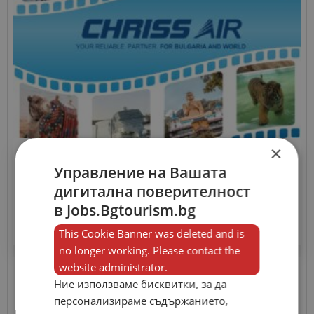
×
Туроператори
Управление на Вашата
Крис Еър/Chriss Air разши...
дигитална поверителност
3 000.00 лв.
в Jobs.Bgtourism.bg
This Cookie Banner was deleted and is
no longer working. Please contact the
website administrator.
Ние използваме бисквитки, за да
персонализираме съдържанието,