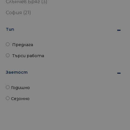
Слънчев Бряг
(3)
София
(21)
Тип
Предлага
Търси работа
Заетост
Годишно
Сезонно