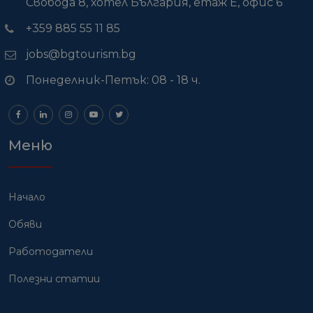
Свобода 8, хотел България, етаж Е, офис 6
+359 885 55 11 85
jobs@bgtourism.bg
Понеделник-Петък: 08 - 18 ч.
Меню
Начало
Обяви
Работодатели
Полезни статии