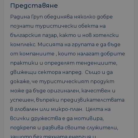
Представяне
Радина Груп обединява няколко добре
познати туристически обекта на
българския пазар, както и нов хотелски
комплекс. Мисията на групата е да бъде
от компаниите , които налагат добрите
практики и определят тенденциите,
движещи сектора напред. Също и да
докаже, че туристическият продукт
може да бъде оригинален, качествен и
успешен, въпреки предизвикателствата
в глобален или микро-план. Целта на
всички дружества е да мотивира,
подкрепя и развива своите служители,
защото без тяхната енергия и