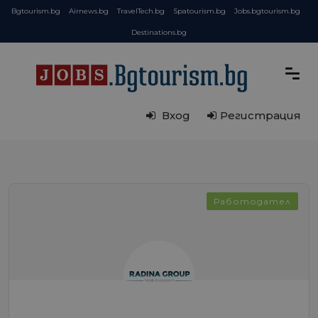
Bgtourism.bg
Airnews.bg
TravelTech.bg
Spatourism.bg
Jobs.bgtourism.bg
Destinations.bg
Вход
Регистрация
Работодател