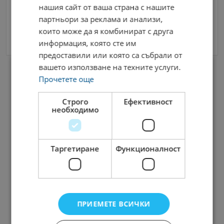
нашия сайт от ваша страна с нашите
Съгласен съм с
Terms and Policy
партньори за реклама и анализи,
които може да я комбинират с друга
Изпрати Съобщение
информация, която сте им
предоставили или която са събрали от
вашето използване на техните услуги.
Прочетете още
Строго
Ефективност
необходимо
Таргетиране
Функционалност
Radina Group
Администрация
ПРИЕМЕТЕ ВСИЧКИ
FOOD AND BEVERAGE
MANAGER (M/F)