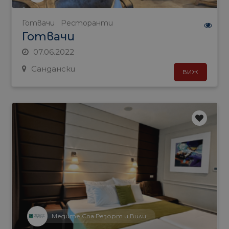
Готвачи
Ресторанти
Готвачи
07.06.2022
Сандански
ВИЖ
Медите Спа Резорт и Вили