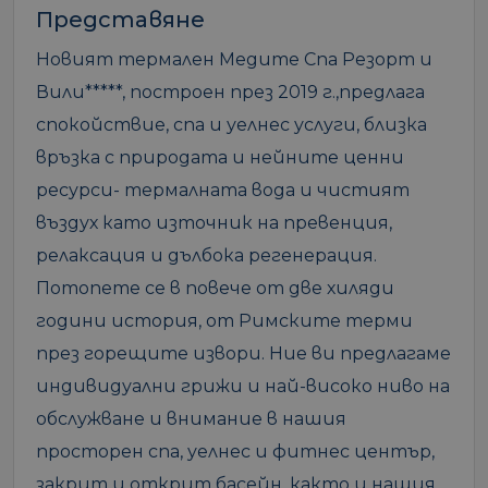
Представяне
Новият термален Медите Спа Резорт и
Вили*****, построен през 2019 г.,предлага
спокойствие, спа и уелнес услуги, близка
връзка с природата и нейните ценни
ресурси- термалната вода и чистият
въздух като източник на превенция,
релаксация и дълбока регенерация.
Потопете се в повече от две хиляди
години история, от Римските терми
през горещите извори. Ние ви предлагаме
индивидуални грижи и най-високо ниво на
обслужване и внимание в нашия
просторен спа, уелнес и фитнес център,
закрит и открит басейн, както и нашия