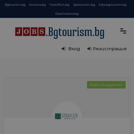
Bgtourism.bg
Airnews.bg
TravelTech.bg
Spatourism.bg
Jobs.bgtourism.bg
Destinations.bg
Вход
Регистрация
Работодател