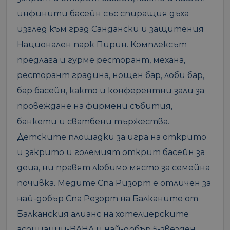
инфинити басейн със спиращия дъха
изглед към град Сандански и защитения
Национален парк Пирин. Комплексът
предлага и гурме ресторант, механа,
ресторант градина, нощен бар, лоби бар,
бар басейн, както и конферентни зали за
провеждане на фирмени събития,
банкети и сватбени тържества.
Детските площадки за игра на открито
и закрито и големият открит басейн за
деца, ни правят любимо място за семейна
почивка. Медите Спа Ризорт е отличен за
най-добър Спа Резорт на Балканите от
Балканския алианс на хотелиерските
асоциации-BAHA и най-добър 5-звезден