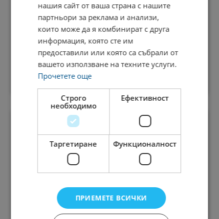
Медите Спа Резорт и Вили
нашия сайт от ваша страна с нашите
партньори за реклама и анализи,
които може да я комбинират с друга
Масажисти
Хотели
информация, която сте им
Масажисти
предоставили или която са събрали от
07.06.2022
вашето използване на техните услуги.
Прочетете още
Сандански
ВИЖ
Строго
Ефективност
необходимо
Таргетиране
Функционалност
ПРИЕМЕТЕ ВСИЧКИ
Медите Спа Резорт и Вили