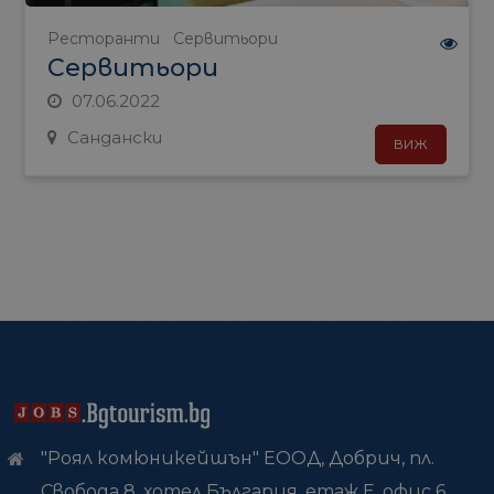
Ресторанти
Сервитьори
Сервитьори
07.06.2022
Сандански
ВИЖ
"Роял комюникейшън" ЕООД, Добрич, пл.
Свобода 8, хотел България, етаж Е, офис 6