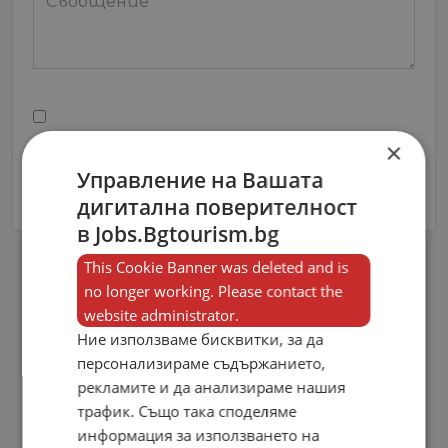
Съгласен съм с
Terms and Policy
×
Управление на Вашата
Изпрати Съобщение
дигитална поверителност
в Jobs.Bgtourism.bg
This Cookie Banner was deleted and is
no longer working. Please contact the
website administrator.
Ние използваме бисквитки, за да
персонализираме съдържанието,
рекламите и да анализираме нашия
трафик. Също така споделяме
информация за използването на