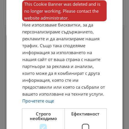
This Cookie Banner was deleted and is
no longer working. Please contact the
Изпрати Съобщение
website administrator.
Ние използваме бисквитки, за да
персонализираме съдържанието,
рекламите и да анализираме нашия
трафик. Също така споделяме
информация за използването на
нашия сайт от ваша страна с нашите
партньори за реклама и анализи,
които може да я комбинират с друга
информация, която сте им
предоставили или която са събрали от
Семеен Хотел Ив - Велинград
вашето използване на техните услуги.
Прочетете още
Готвачи
Ресторанти
Строго
Ефективност
Хотел Ив – Велинград
необходимо
търси да назначи ГОТВАЧ