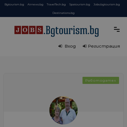
Bgtourism.bg
Airnews.bg
TravelTech.bg
Spatourism.bg
Jobs.bgtourism.bg
Destinations.bg
Вход
Регистрация
Работодател