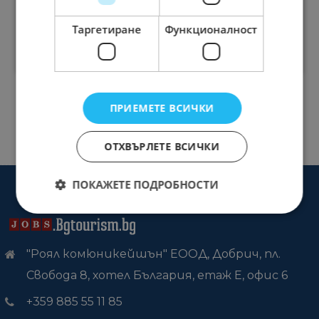
/ КА
17.06.2023
Таргетиране
Функционалност
ВИЖ
ПРИЕМЕТЕ ВСИЧКИ
ОТХВЪРЛЕТЕ ВСИЧКИ
ПОКАЖЕТЕ ПОДРОБНОСТИ
"Роял комюникейшън" ЕООД, Добрич, пл.
Свобода 8, хотел България, етаж Е, офис 6
+359 885 55 11 85