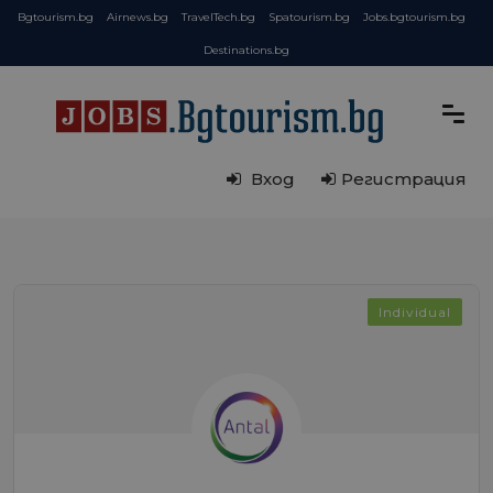
Bgtourism.bg
Airnews.bg
TravelTech.bg
Spatourism.bg
Jobs.bgtourism.bg
Destinations.bg
Вход
Регистрация
Individual