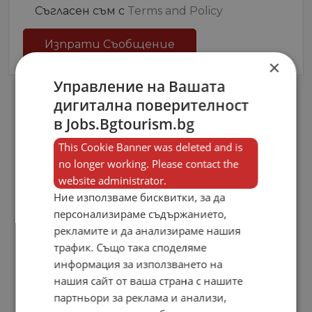
Съгласен съм с
Terms and Policy
Изпрати Съобщение
×
Управление на Вашата
дигитална поверителност
в Jobs.Bgtourism.bg
This Cookie Banner was deleted and is
no longer working. Please contact the
website administrator.
Ние използваме бисквитки, за да
персонализираме съдържанието,
рекламите и да анализираме нашия
Antal International
трафик. Също така споделяме
информация за използването на
Готвачи
Ресторанти
нашия сайт от ваша страна с нашите
Готвач топла кухня
партньори за реклама и анализи,
18.08.2023