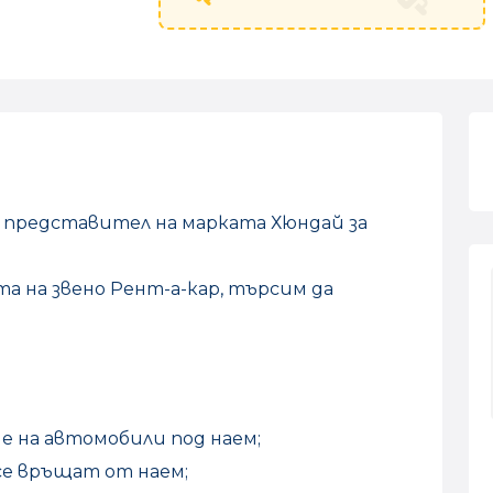
 представител нa марката Хюндай за
а на звено Рент-а-кар, търсим да
не на автомобили под наем;
се връщат от наем;