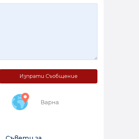
Изпрати Съобщение
Варна
Съвети за