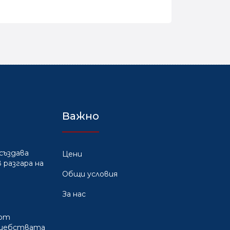
Важно
създава
Цени
 разгара на
Общи условия
За нас
 от
лшебствата