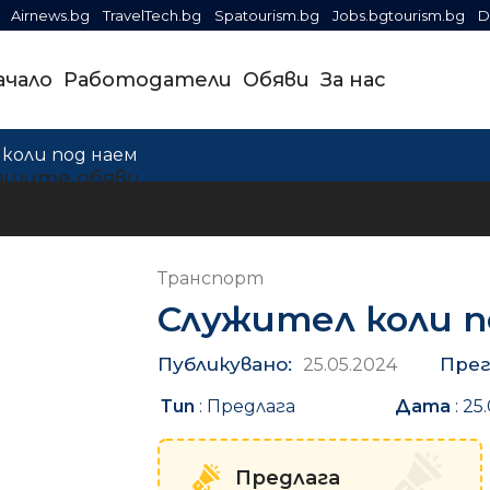
Airnews.bg
TravelTech.bg
Spatourism.bg
Jobs.bgtourism.bg
D
ачало
Работодатели
Обяви
За нас
коли под наем
ашите обяви
Транспорт
Служител коли п
Публикувано:
Прег
25.05.2024
Тип
:
Предлага
Дата
:
25.
Предлага