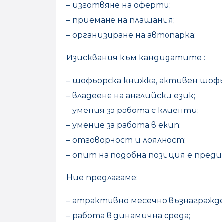
– изготвяне на оферти;
– приемане на плащания;
– организиране на автопарка;
Изисквания към кандидатите :
– шофьорска книжка, активен шофь
– владеене на английски език;
– умения за работа с клиенти;
– умение за работа в екип;
– отговорност и лоялност;
– опит на подобна позиция е пред
Ние предлагаме:
– атрактивно месечно възнагражд
– работа в динамична среда;