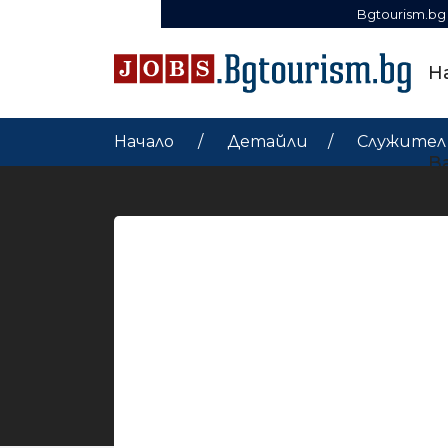
Bgtourism.bg
Н
Начало
Детайли
Служител 
В