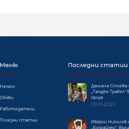
Меню
Последни статии
Даниела Стоева 
Начало
„Тандем Травел“ в
криза
Обяви
09.10.2022
Работодатели
Полезни статии
Ивайло Николов
„Булрайзен“: Въ