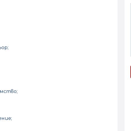
ор;
имство;
ение;