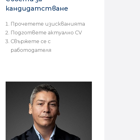
кандидатстване
Прочетете изискванията
Подгответе актуално CV
Свържете се с
работодателя