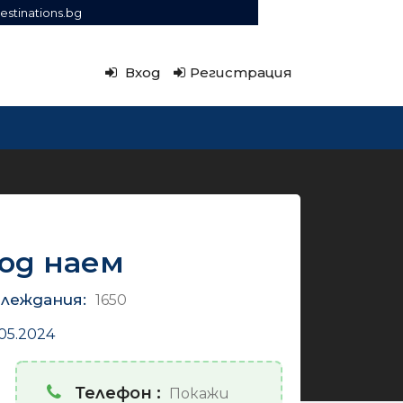
estinations.bg
Вход
Регистрация
од наем
леждания:
1650
05.2024
Телефон :
Покажи