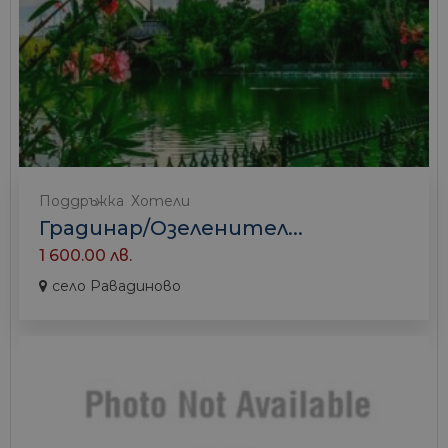
Поддръжка
Хотели
Градинар/Озеленител...
1 600.00 лв.
село Равадиново