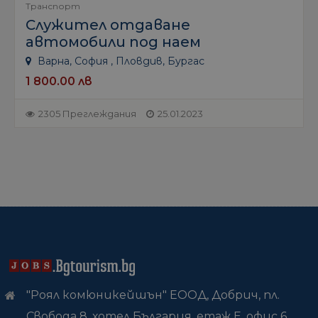
Транспорт
Служител отдаване
автомобили под наем
Варна, София , Пловдив, Бургас
1 800.00 лв
2305 Преглеждания
25.01.2023
"Роял комюникейшън" ЕООД, Добрич, пл.
Свобода 8, хотел България, етаж Е, офис 6