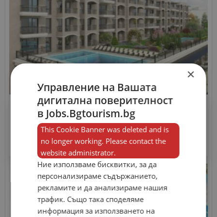
×
Управление на Вашата
дигитална поверителност
в Jobs.Bgtourism.bg
Управители
Хотели
Мениджър продажби и корпо...
This Cookie Banner was deleted and is
no longer working. Please contact the
website administrator.
Ние използваме бисквитки, за да
персонализираме съдържанието,
рекламите и да анализираме нашия
трафик. Също така споделяме
информация за използването на