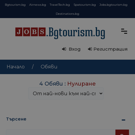
Bgtourism.bg
Airnews.bg
TravelTech.bg
Spatourism.bg
Jobs.bgtourism.bg
Destinations.bg
Вход
Регистрация
Начало
Обяви
4 Обяви :
Нулиране
Търсене