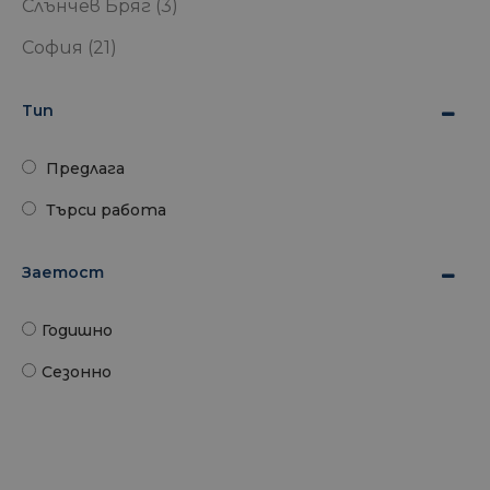
Слънчев Бряг
(3)
София
(21)
Тип
Предлага
Търси работа
Заетост
Годишно
Сезонно