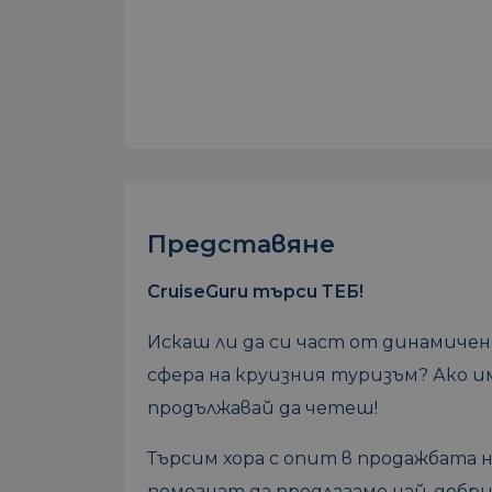
Представяне
CruiseGuru търси ТЕБ!
Искаш ли да си част от динамичен
сфера на круизния туризъм? Ако и
продължавай да четеш!
Търсим хора с опит в продажбата 
помогнат да предлагаме най-добри