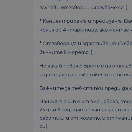
глупави отговори… шегуваме се! )
* Концентриран/а и прецизен/а! (
круиз до Антарктида, ако мечтае з
* Отговорен/а и адаптивен/а! (В 
вълните в морето! )
Не чакай повече! Време е да отпл
и да се запознаем! CruiseGuru те оча
Важните за теб стъпки преди да к
Нашият екип е от 4ма човека, тър
25 дни в годината платен годишен
работиш и от морето, и от планин
си).