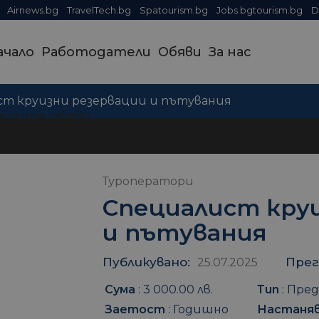
Airnews.bg
TravelTech.bg
Spatourism.bg
Jobs.bgtourism.bg
D
ачало
Работодатели
Обяви
За нас
ст круизни резервации и пътувания
ашите обяви
Туроператори
Специалист кру
и пътувания
Публикувано:
Прег
25.07.2025
Сума
:
3 000.00 лв.
Тип
:
Пред
Заетост
:
Годишно
Настаня