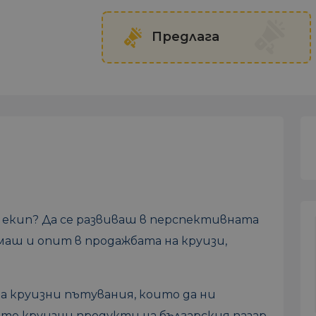
Предлага
 екип? Да се развиваш в перспективната
маш и опит в продажбата на круизи,
на круизни пътувания, които да ни
те круизни продукти на българския пазар.