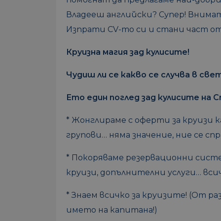
Владееш английски? Супер! Внима
Изпрати CV-то си и стани част от 
Круизна магия зад кулисите!
Чудиш ли се какво се случва в св
Ето един поглед зад кулисите на C
* Жонглираме с оферти за круизи 
групови… няма значение, ние се спр
* Покоряваме резервационни сист
круизи, допълнителни услуги… всич
* Знаем всичко за круизите! (От ра
името на капитана!)