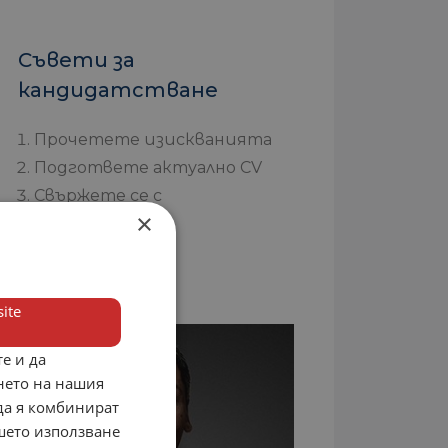
Съвети за
кандидатстване
Прочетете изискванията
Подгответе актуално CV
Свържете се с
×
работодателя
ite
е и да
нето на нашия
 да я комбинират
ашето използване