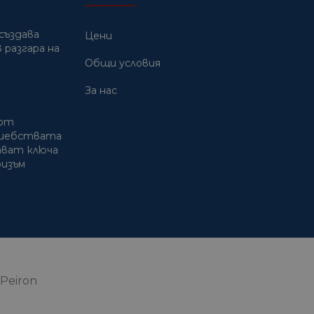
създава
Цени
 разгара на
Общи условия
За нас
 от
лшебствата
дават ключа
ризъм
Peiron