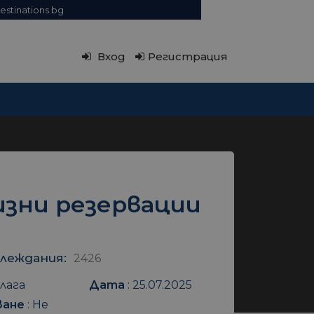
estinations.bg
Вход
Регистрация
изни резервации
леждания:
2426
лага
Дата
:
25.07.2025
ване
:
Не