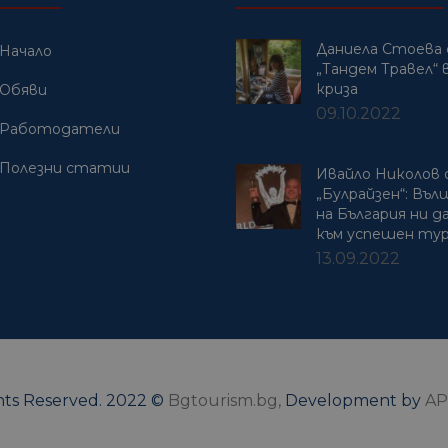
Даниела Стоева 
Начало
„Тандем Травел“ в
криза
Обяви
09.10.2022
Работодатели
Полезни статии
Ивайло Николов
„Булрайзен“: Въ
на България ни 
към успешен ту
13.09.2022
ghts Reserved. 2022 ©
Bgtourism.bg,
Development by
AP