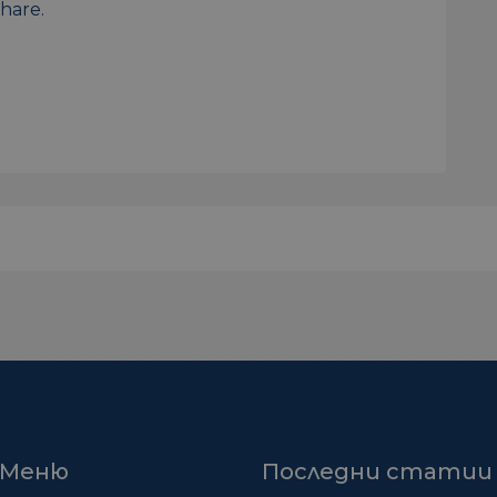
hare.
Меню
Последни статии