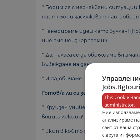
* Борим се с неочаквани ситуации
партньори заслужават най-доброт
* Генерираме идеи като вулкан! (
ние сме неизчерпаеми!)
* Да, налага се да обръщаме внима
въвеждане на данни…
Управление
* И да, обичаме кафенцето (и бират
Jobs.Bgtour
Готов/а ли си за приключение? Ето 
This Cookie Bann
administrator.
* Круизен университет! Ще научиш
Ние използваме
водиш лекции! (И не, не е нужно да 
анализираме на
сайт от ваша ст
* Екип в който гласът ти се чува 
с друга информа