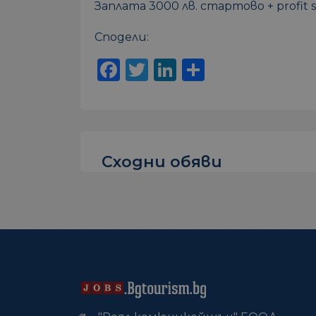
Заплата 3000 лв. стартово + profit s
Сподели:
Facebook
Twitter
LinkedIn
Share
Сходни обяви