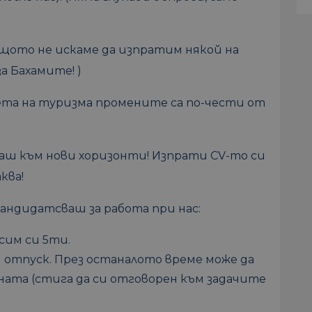
Защото не искаме да изпратим някой на
а Бахамите! )
света на туризма промените са по-чести от
аваш към нови хоризонти! Изпрати CV-то си
ква!
андидатсваш за работа при нас:
сим си 5ти.
 отпуск. През останалото време може да
ата (стига да си отговорен към задачите