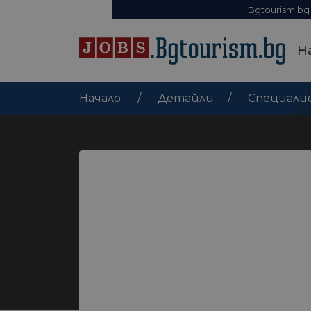
Bgtourism.bg
Н
Начало
Детайли
Специали
В