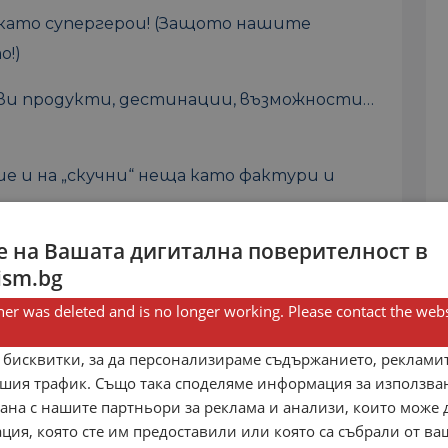
 като супергерои! (Защото нашите
о!)
Нови продукти, дестинации, възможности…
ние и на „скучни“ неща като фактури и
 на Вашата дигитална поверителност в
а след работа)!
ism.bg
какво те очаква в CruiseGuru:
er was deleted and is no longer working. Please contact the webs
 толкова много за круизи, че ще можеш да
 бисквитки, за да персонализираме съдържанието, рекламит
си учил/а туризъм, но определено помага!)
шия трафик. Също така споделяме информация за използва
рана с нашите партньори за реклама и анализи, които може
и решенията се вземат бързо!
ция, която сте им предоставили или която са събрали от в