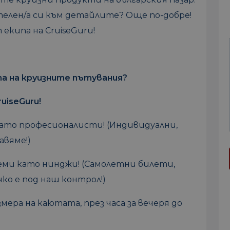
телен/а си към детайлите? Още по-добре!
екипа на CruiseGuru!
ета на круизните пътувания?
ruiseGuru!
като професионалисти! (Индивидуални,
авяме!)
еми като нинджи! (Самолетни билети,
ко е под наш контрол!)
змера на каютата, през часа за вечеря до