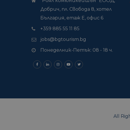
"Роял комюникейшън" ЕООД,
Добрич, пл. Свобода 8, хотел
България, етаж Е, офис 6
+359 885 55 11 85
jobs@bgtourism.bg
Понеделник-Петък: 08 - 18 ч.
All Ri