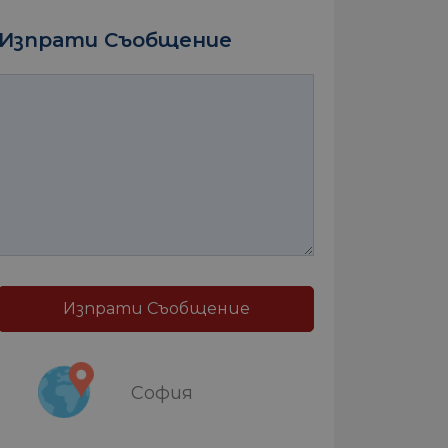
Изпрати Съобщение
Изпрати Съобщение
София