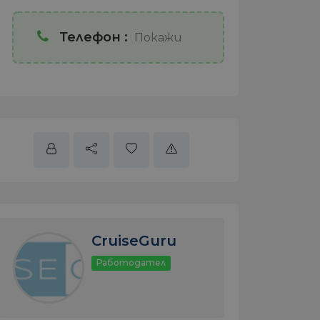
Телефон :
Покажи
CruiseGuru
Работодател