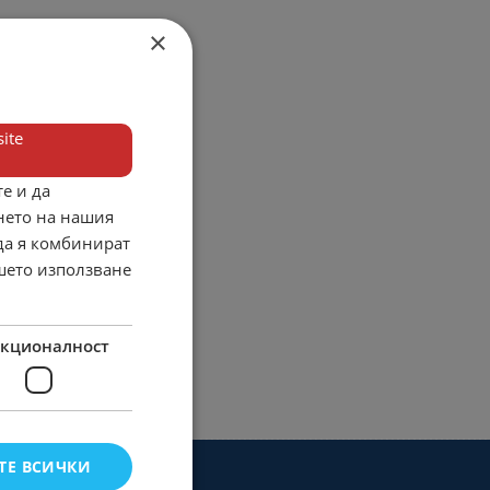
×
ite
е и да
нето на нашия
 да я комбинират
ашето използване
кционалност
ТЕ ВСИЧКИ