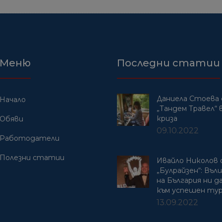
Меню
Последни статии
Даниела Стоева 
Начало
„Тандем Травел“ в
криза
Обяви
09.10.2022
Работодатели
Полезни статии
Ивайло Николов
„Булрайзен“: Въ
на България ни 
към успешен ту
13.09.2022