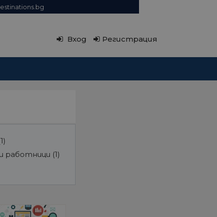
estinations.bg
Вход
Регистрация
(1)
ви работници
(1)