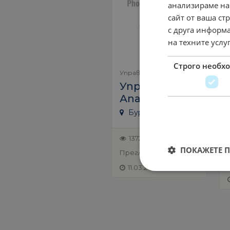
анализираме на
сайт от ваша ст
с друга информа
на техните услу
Строго необх
Управители
Хотели
Управител
Апартхотел
Бургас
1372
ПОКАЖЕТЕ 
Преглеждания
11.03.2023