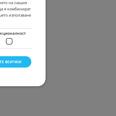
нето на нашия
 да я комбинират
ашето използване
кционалност
ТЕ ВСИЧКИ