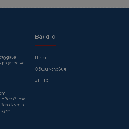
Важно
създава
Цени
 разгара на
Общи условия
За нас
 от
лшебствата
дават ключа
ризъм