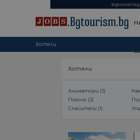
Bgtourism.bg
Н
Хотели
В
Хотели
Аниматори
(3)
Ка
Пиколо
(2)
По
Спасители
(1)
Уп