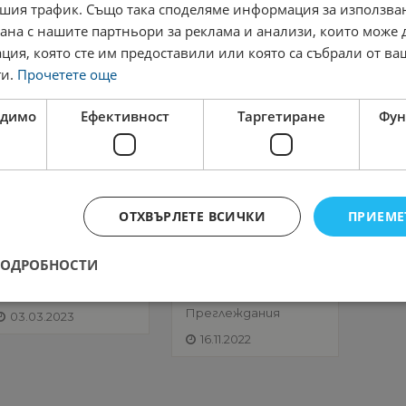
шия трафик. Също така споделяме информация за използва
рана с нашите партньори за реклама и анализи, които може
ция, която сте им предоставили или която са събрали от в
ги.
Прочетете още
одимо
Ефективност
Таргетиране
Фун
Управители
Хотели
Управители
Хотели
Комплексен
САЛОНЕН
управител
УПРАВИТЕЛ/
САЛОННА
Смолян
УПРАВИТЕЛКА
ОТХВЪРЛЕТЕ ВСИЧКИ
ПРИЕМЕ
4 000.00 лв
Паничище
ПОДРОБНОСТИ
2962
2315
Преглеждания
Преглеждания
03.03.2023
16.11.2022