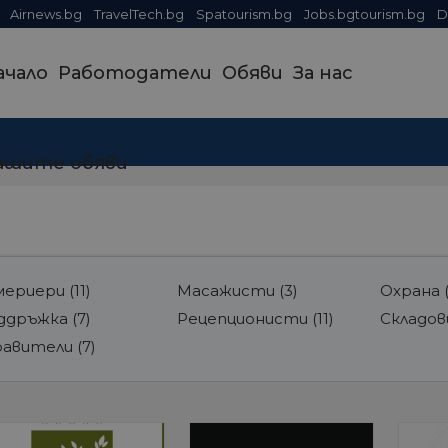
Airnews.bg
TravelTech.bg
Spatourism.bg
Jobs.bgtourism.bg
D
ачало
Работодатели
Обяви
За нас
ашите обяви
мериери
(11)
Масажисти
(3)
Охрана
ддръжка
(7)
Рецепционисти
(11)
Складо
равители
(7)