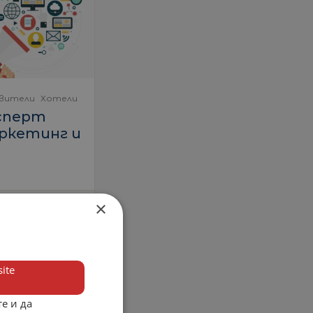
вители
Хотели
сперт
ркетинг и
×
66
глеждания
.08.2023
ite
е и да