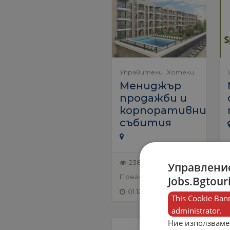
Управители
Хотели
Мениджър
продажби и
корпоративни
събития
2384
Управление
Преглеждания
Jobs.Bgtour
01.12.2025
This Cookie Bann
administrator.
Ние използваме