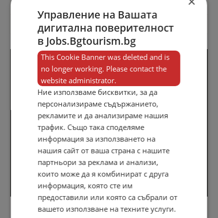
×
Управление на Вашата
1380 Преглеждания
15.03.2024
дигитална поверителност
в Jobs.Bgtourism.bg
This Cookie Banner was deleted and is
no longer working. Please contact the
website administrator.
Ние използваме бисквитки, за да
персонализираме съдържанието,
рекламите и да анализираме нашия
трафик. Също така споделяме
информация за използването на
нашия сайт от ваша страна с нашите
партньори за реклама и анализи,
които може да я комбинират с друга
информация, която сте им
предоставили или която са събрали от
вашето използване на техните услуги.
Рецепционисти
Хотели