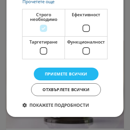
Прочетете още
Guest relation
Строго
Ефективност
необходимо
931 Преглеждания
15.03.2024
Таргетиране
Функционалност
ПРИЕМЕТЕ ВСИЧКИ
ОТХВЪРЛЕТЕ ВСИЧКИ
ПОКАЖЕТЕ ПОДРОБНОСТИ