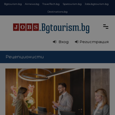
Bgtourism.bg
Airnews.bg
TravelTech.bg
Spatourism.bg
Jobs.bgtourism.bg
Destinations.bg
Вход
Регистрация
Рецепционисти