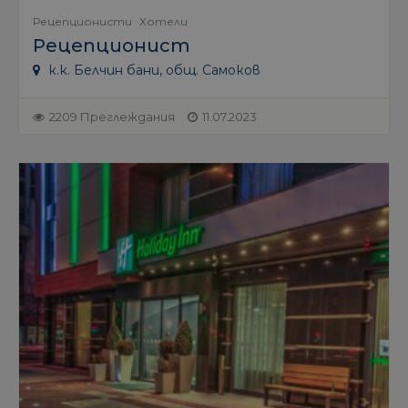
Рецепционисти
Хотели
Рецепционист
к.к. Белчин бани, общ. Самоков
2209 Преглеждания
11.07.2023