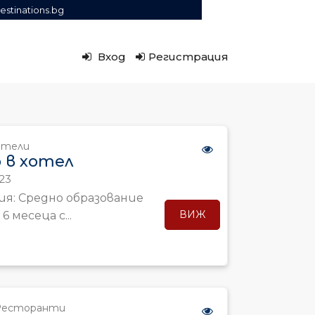
estinations.bg
Вход
Регистрация
отели
 в хотел
23
ия: Средно образование
ВИЖ
 месеца с...
Ресторанти