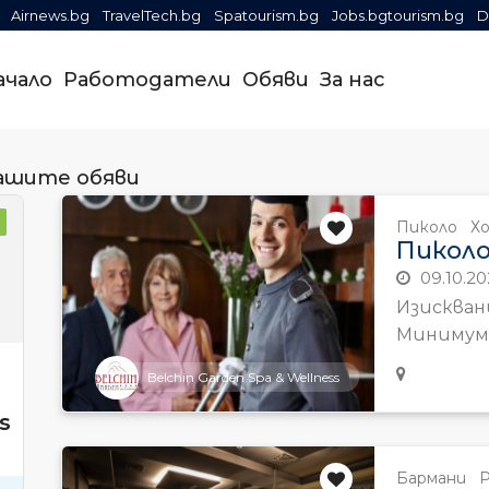
Airnews.bg
TravelTech.bg
Spatourism.bg
Jobs.bgtourism.bg
D
ачало
Работодатели
Обяви
За нас
ашите обяви
Пиколо
Х
Пиколо
09.10.20
Изискван
Минимум 6
Belchin Garden Spa & Wellness
s
Бармани