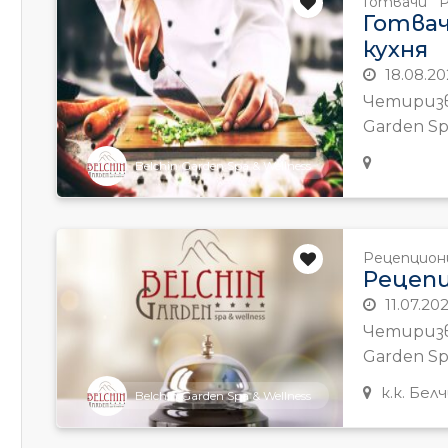
Готвачи
Готва
кухня
18.08.20
Четиризв
Garden Spa
Belchin Garden Spa & Wellness
Рецепцио
Рецеп
11.07.20
Четиризв
Garden Spa
к.к. Бел
Belchin Garden Spa & Wellness