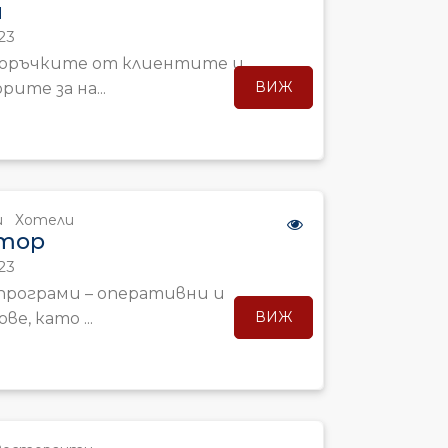
н
23
поръчките от клиентите и
ВИЖ
ите за на...
и
Хотели
тор
23
програми – оперативни и
ВИЖ
ве, като ...