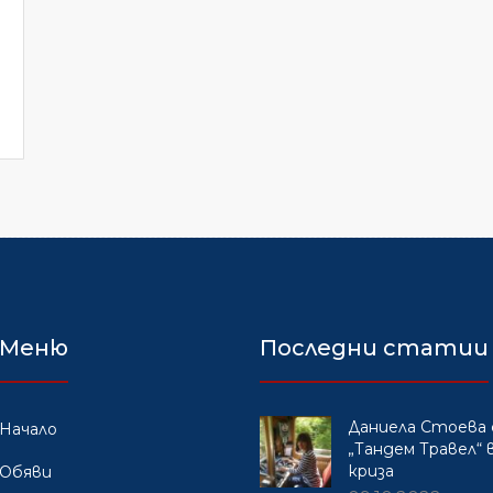
Меню
Последни статии
Даниела Стоева 
Начало
„Тандем Травел“ в
криза
Обяви