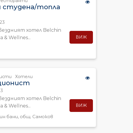
Ресторанти
ч студена/топла
23
ездният хотел Belchin
ВИЖ
 & Wellnes...
нисти
Хотели
ционист
23
ездният хотел Belchin
ВИЖ
 & Wellnes...
чин бани, общ. Самоков