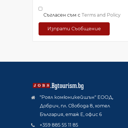
Съгласен съм с
Terms and Policy
Изпрати Съобщение
"Роял комюникейшън" ЕООД,
Добрич, пл. Свобода 8, хотел
България, етаж Е, офис 6
+359 885 55 11 85