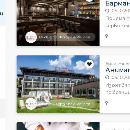
Барма
05.10.20
и
Приема 
сервитьор
Belchin Garden Spa & Wellness
Аниматор
Анима
05.10.20
Изготвя 
по браншо
Belchin Garden Spa & Wellness