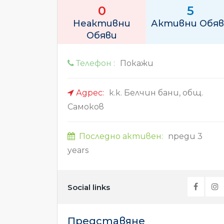
0
5
Неактивни
Активни Обяв
Обяви
Телефон :
Покажи
Адрес:
к.к. Белчин бани, общ.
Самоков
Последно активен:
преди 3
years
Social links
Представяне