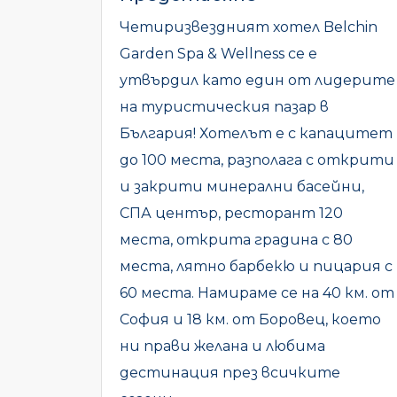
Четиризвездният хотел Belchin
Garden Spa & Wellness се е
утвърдил като един от лидерите
на туристическия пазар в
България! Хотелът е с капацитет
до 100 места, разполага с открити
и закрити минерални басейни,
СПА център, ресторант 120
места, открита градина с 80
места, лятно барбекю и пицария с
60 места. Намираме се на 40 км. от
София и 18 км. от Боровец, което
ни прави желана и любима
дестинация през всичките