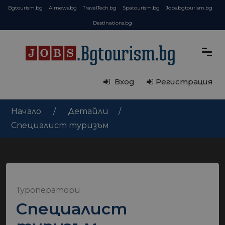
Bgtourism.bg
Airnews.bg
TravelTech.bg
Spatourism.bg
Jobs.bgtourism.bg
Destinations.bg
Вход
Регистрация
Начало
Детайли
Специалист туризъм
Туроператори
Специалист