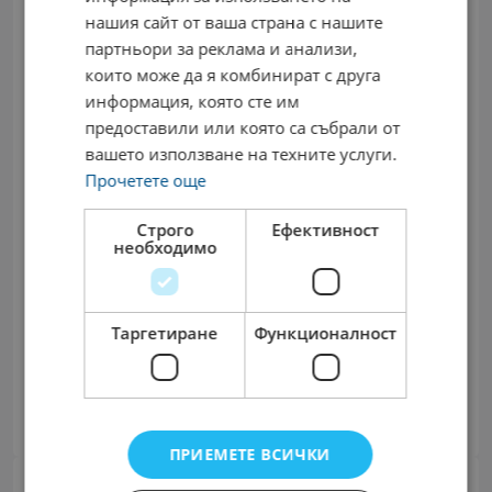
автобиография с актуална снимка на имейл
нашия сайт от ваша страна с нашите
lina.petkova@travellers.bg.
партньори за реклама и анализи,
които може да я комбинират с друга
Телефон за връзка: 0888 458 158
информация, която сте им
предоставили или която са събрали от
Всяко изпратено CV ще бъде обстойно разгледано и при
вашето използване на техните услуги.
одобрение, ще бъдете поканени на интервю.
Прочетете още
Строго
Ефективност
Всички данни, предоставени от Вас, са защитени по
необходимо
смисъла на ЗЗЛД и ще бъдат използвани единствено за
целите на настоящия подбор.
Таргетиране
Функционалност
Сподели:
Facebook
Twitter
LinkedIn
Share
ПРИЕМЕТЕ ВСИЧКИ