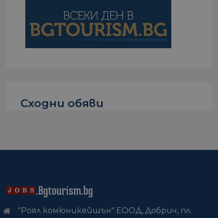
Сходни обяви
"Роял комюникейшън" ЕООД, Добрич, пл.